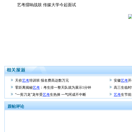
艺考擂响战鼓 传媒大学今起面试
天价
艺考
培训班 报名费高达数万元
安徽
艺考
开
零距离揭秘
艺考
：考生排一整天队就为展示1分钟
高三生临时
“一剪刀龙”龙年受
艺考
生热捧 一气呵成不中断
艺考
生节前
跟帖评论