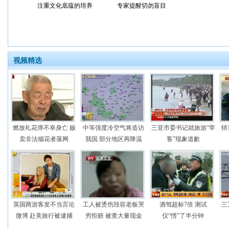
注重文化底蕴的培养
专家提醒切勿盲目
视频精选
燃放礼花弹不幸身亡 贩
中等强度冷空气将造访
三亚市委书记就旅游“宰
轿
卖非法烟花者落网
我国 部分地区再降温
客”现象道歉
英国两游客发不当言论
工人被烫伤毁容老板哭
酒驾超标7倍 测试
三
微博 赴美旅行被逮捕
穷拒赔 被查大量现金
仪“愣”了半分钟