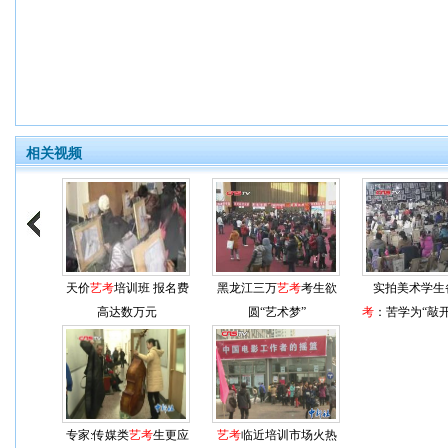
相关视频
天价
艺考
培训班 报名费
黑龙江三万
艺考
考生欲
实拍美术学生
高达数万元
圆“艺术梦”
考
：苦学为“敲
专家:传媒类
艺考
生更应
艺考
临近培训市场火热