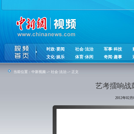
时政·要闻
社会·法治
军事·科技
文化·娱乐
体育·休闲
奇闻·趣事
当前位置：
中新视频
->
社会·法治
-> 正文
艺考擂响战
2012年02