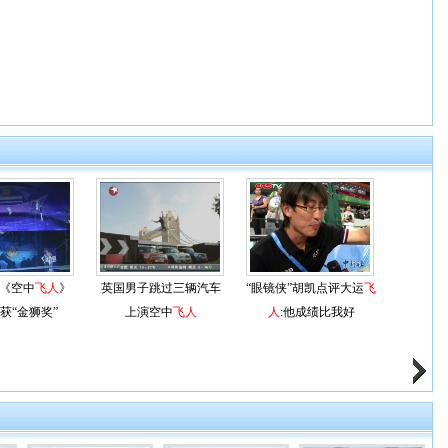
《空中
飞人
》
英国男子跳过三辆汽车
“眼镜侠”胡凯点评大运
飞
次获“金狮奖”
上演空中
飞人
人
:他成绩比我好