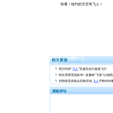
快看！纽约的天空有飞人！
四川69岁“
飞人
”完成无动力超低飞行
科比背靠背连砍40+ 皮蓬称"飞侠"让他想
刘翔首堂训练从药检开始
飞人
平静对待
跟帖评论