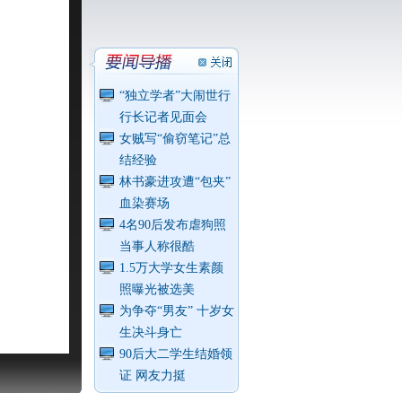
“独立学者”大闹世行
行长记者见面会
女贼写“偷窃笔记”总
结经验
林书豪进攻遭“包夹”
血染赛场
4名90后发布虐狗照
当事人称很酷
1.5万大学女生素颜
照曝光被选美
为争夺“男友” 十岁女
生决斗身亡
90后大二学生结婚领
证 网友力挺