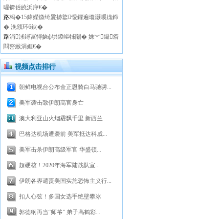
暒锛佸皢浜庘€�
路
杩�15鍏嬫媺绮夐捇鐜懓鑺遍瓊灏嗘媿鍗
� 浼颁环6鈥�
路
涓浗鐞冨憳娆ф垬鍐嶇牬闂� 姝︾鑷瘉
閰嶅緱涓娾€�
视频点击排行
朝鲜电视台公布金正恩骑白马驰骋...
美军袭击致伊朗高官身亡
澳大利亚山火烟霾飘千里 新西兰...
巴格达机场遭袭前 美军抵达科威...
美军击杀伊朗高级军官 华盛顿...
超硬核！2020年海军陆战队宣...
伊朗各界谴责美国实施恐怖主义行...
扣人心弦！多国女选手绝壁攀冰
郭德纲再当“师爷” 弟子高鹤彩...