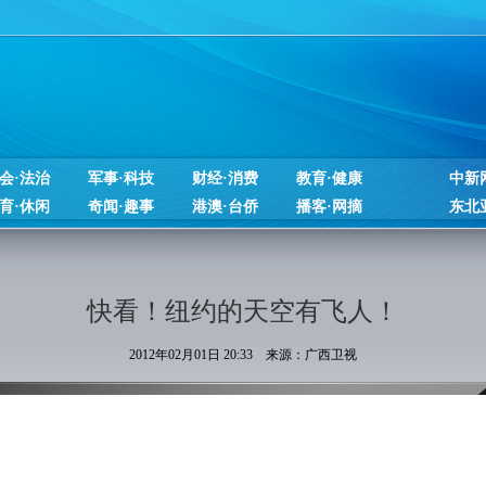
会·法治
军事·科技
财经·消费
教育·健康
中新
育·休闲
奇闻·趣事
港澳·台侨
播客·网摘
东北
快看！纽约的天空有飞人！
2012年02月01日 20:33 来源：广西卫视