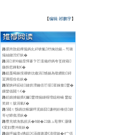
【
编辑:祁鹏宇
】
路
瑗跨敳鎴樺箷鎷夊紑锛氭纾婅兘鍚︿笉璐
熶紬鏈涳紵鈥�
路
涓浗90鍚庢憚褰卞笀濡備綍鎷夸笅鍥藉
鍦扮悊鎽勨€�
路
鎴戞暍鎵撹祵锛佽繖涓憾娲為噷鐨勭鐞
冨満瑕佺伀鈥�
路
闈炴硶鍩硅鏈烘瀯鑰佸笀琚寚鎵撳鐢�
鏁欒偛閮ㄢ€�
路
銆婂摢鍚掋€嬭鐢熷搧鐩楃増鐚栫崡 鐢靛
奖鍏ㄤ骇涓氣€�
路
5閮ㄤ綔鍝佽幏鑼呯浘鏂囧濂栵紒棰佸鍏
哥ぜ鍗佹湀鈥�
路
瓒充唬浼氬皢浜�8鏈�22鏃ュ彫寮€ 灏嗛
€変妇瓒冲崗鈥�
路
鏃呯編澶х唺鐚€滆礉璐濃€濆揩婊�4宀佸