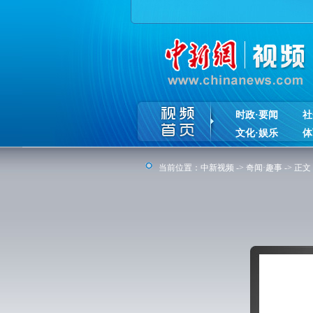
时政·要闻
社
文化·娱乐
体
当前位置：
中新视频
->
奇闻·趣事
-> 正文