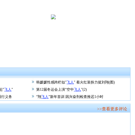
韩媛媛性感跨栏似"
飞人
" 着火红装扮力挺刘翔(图)
起"
飞人
"
第12届冬运会上演“空中
飞人
”(2)
履行义务
“翔
飞人
”新年首训 因兴奋剂检查推迟1小时
>>查看更多评论