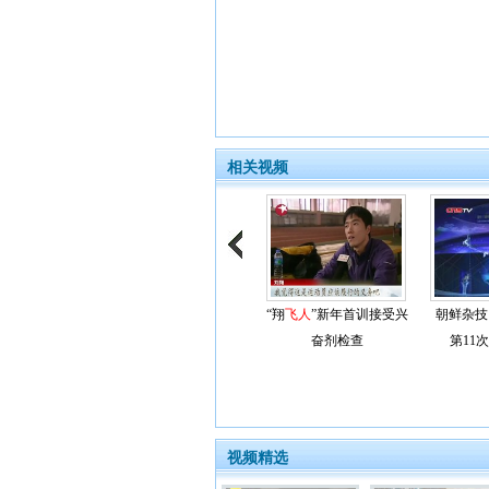
相关视频
“翔
飞人
”新年首训接受兴
朝鲜杂技
奋剂检查
第11
视频精选