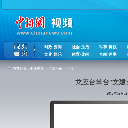
时政·要闻
社会·法治
军事·科技
文化·娱乐
体育·休闲
奇闻·趣事
当前位置：
中新视频
->
港澳台侨
-> 正文
龙应台掌台"文建
2012年02月