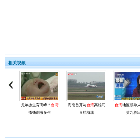
相关视频
龙年掀生育高峰？
台湾
海南首开与
台湾
高雄间
台湾
地区领导
撒钱刺激多生
直航航线
英九胜