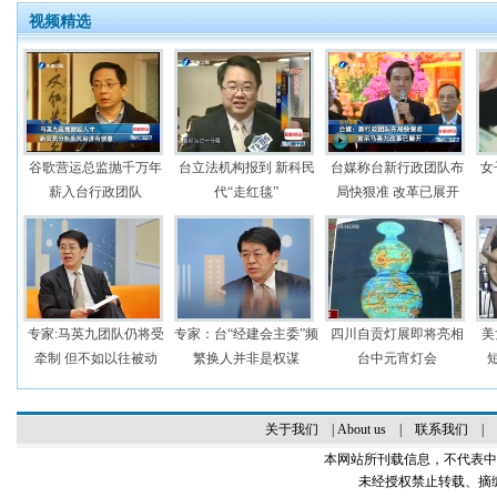
视频精选
谷歌营运总监抛千万年
台立法机构报到 新科民
台媒称台新行政团队布
女
薪入台行政团队
代“走红毯”
局快狠准 改革已展开
专家:马英九团队仍将受
专家：台“经建会主委”频
四川自贡灯展即将亮相
美
牵制 但不如以往被动
繁换人并非是权谋
台中元宵灯会
关于我们
|
About us
|
联系我们
|
本网站所刊载信息，不代表中
未经授权禁止转载、摘