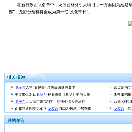
在新行政团队名单中，龙应台格外引人瞩目，一方面因为她是华人
部”，龙应台预料将会成为第一任“文化部长”。
龙应台
入主“文建会” 过去政绩毁誉参半
盘点岛内文
姜文调侃对话
龙应台
称龙哥像《教父》中的大哥
李敖出书批
龙应台
北大演讲谈“梦想”：想找个情人去旅行
台湾“饭店
由怒目金刚变温柔？
龙应台
:我两种风格并驾齐驱
龙应台
：伟
跟帖评论