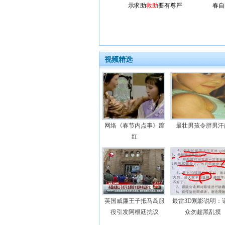
示求助
救助
要有尊严
春自
视频精选
网络《春节内点事》蹿
最壮男孩令胖男汗
红
英国威廉王子抵马岛服
最雷3D观影说明：
役引发阿根廷抗议
众勿趁黑乱摸