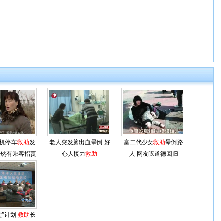
机停车
救助
发
老人突发脑出血晕倒 好
富二代少女
救助
晕倒路
竟然有乘客指责
心人接力
救助
人 网友叹道德回归
堂”计划
救助
长