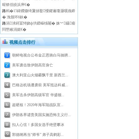
暒锛佸皢浜庘€�
路
杩�15鍏嬫媺绮夐捇鐜懓鑺遍瓊灏嗘媿鍗
� 浼颁环6鈥�
路
涓浗鐞冨憳娆ф垬鍐嶇牬闂� 姝︾鑷瘉
閰嶅緱涓娾€�
视频点击排行
朝鲜电视台公布金正恩骑白马驰骋...
美军袭击致伊朗高官身亡
澳大利亚山火烟霾飘千里 新西兰...
巴格达机场遭袭前 美军抵达科威...
美军击杀伊朗高级军官 华盛顿...
超硬核！2020年海军陆战队宣...
伊朗各界谴责美国实施恐怖主义行...
扣人心弦！多国女选手绝壁攀冰
郭德纲再当“师爷” 弟子高鹤彩...