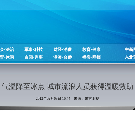
会·法治
军事·科技
财经·消费
教育·健康
中新
育·休闲
奇闻·趣事
港澳·台侨
播客·网摘
东北
气温降至冰点 城市流浪人员获得温暖救助
2012年02月03日 16:44 来源：东方卫视