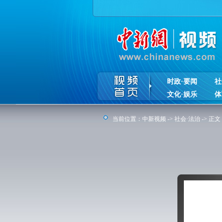
时政·要闻
社
文化·娱乐
体
当前位置：
中新视频
->
社会·法治
-> 正文