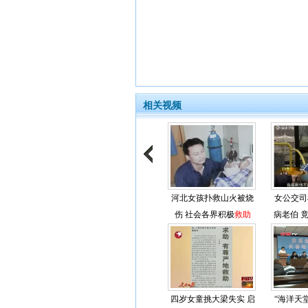
相关视频
河北女孩扑救山火被烧
女公交司
伤 社会各界积极
救助
病老伯 
四岁女童挑大梁失实 启
“海洋天