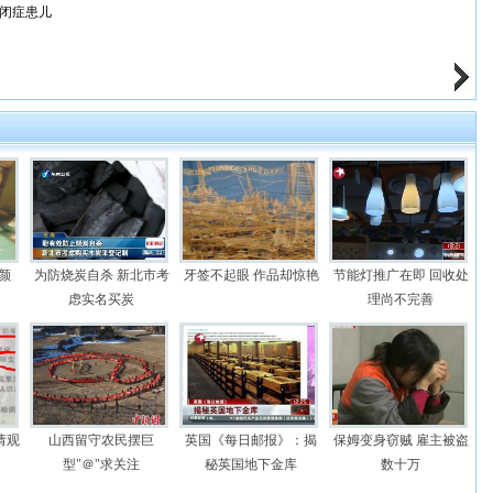
闭症患儿
颜
为防烧炭自杀 新北市考
牙签不起眼 作品却惊艳
节能灯推广在即 回收处
虑实名买炭
理尚不完善
请观
山西留守农民摆巨
英国《每日邮报》：揭
保姆变身窃贼 雇主被盗
型"＠"求关注
秘英国地下金库
数十万