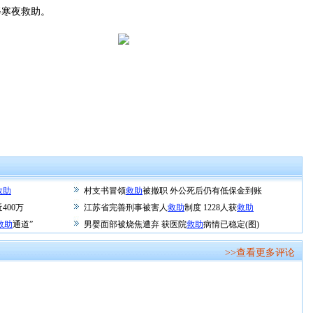
寒夜救助。
救助
村支书冒领
救助
被撤职 外公死后仍有低保金到账
400万
江苏省完善刑事被害人
救助
制度 1228人获
救助
救助
通道”
男婴面部被烧焦遭弃 获医院
救助
病情已稳定(图)
>>查看更多评论