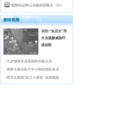
舰载机起降山东舰画面曝光：歼1...
趣味视频
实拍:“金店女”用
水当硫酸威胁吓
退劫匪
九岁猫咪竞选美国联邦参议员
奥斯卡最佳影片中小狗的精彩表演
西安女厕现"站立小便器" 如厕尴尬