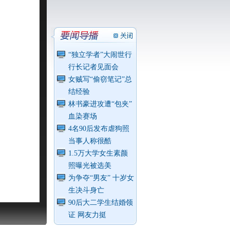
“独立学者”大闹世行
行长记者见面会
女贼写“偷窃笔记”总
结经验
林书豪进攻遭“包夹”
血染赛场
4名90后发布虐狗照
当事人称很酷
1.5万大学女生素颜
照曝光被选美
为争夺“男友” 十岁女
生决斗身亡
90后大二学生结婚领
证 网友力挺