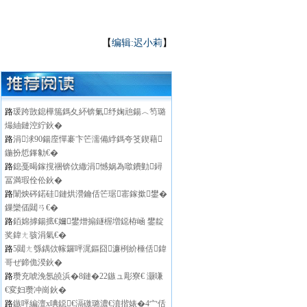
【
编辑:迟小莉
】
路
瑗跨敳鎴樺箷鎷夊紑锛氭纾婅兘鍚︿笉璐
熶紬鏈涳紵鈥�
路
涓浗90鍚庢憚褰卞笀濡備綍鎷夸笅鍥藉
鍦扮悊鎽勨€�
路
鎴戞暍鎵撹祵锛佽繖涓憾娲為噷鐨勭鐞
冨満瑕佺伀鈥�
路
闈炴硶鍩硅鏈烘瀯鑰佸笀琚寚鎵撳鐢�
鏁欒偛閮ㄢ€�
路
銆婂摢鍚掋€嬭鐢熷搧鐩楃増鐚栫崡 鐢靛
奖鍏ㄤ骇涓氣€�
路
5閮ㄤ綔鍝佽幏鑼呯浘鏂囧濂栵紒棰佸鍏
哥ぜ鍗佹湀鈥�
路
瓒充唬浼氬皢浜�8鏈�22鏃ュ彫寮€ 灏嗛
€変妇瓒冲崗鈥�
路
鏃呯編澶х唺鐚€滆礉璐濃€濆揩婊�4宀佸