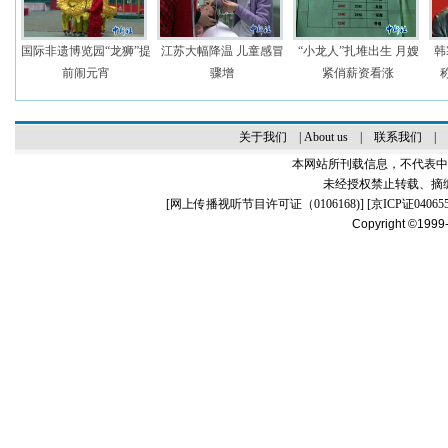
国际非遗博览园“龙狮”提
江苏大幅降温 儿童感冒
“小龙人”扎堆出生 月嫂
韩
前闹元宵
骤增
紧俏薪资看涨
关于我们
|
About us
|
联系我们
|
本网站所刊载信息，不代表中
未经授权禁止转载、摘
[
网上传播视听节目许可证（0106168)
] [
京ICP证04065
Copyright ©1999