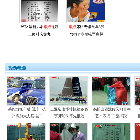
WTA最新排名
李娜
连跌
李娜
郑洁无缘女单8强
三位排名第九
“娜姐”赛后掩面痛哭
视频精选
英伦出租车遭“退车” 杭
三亚迎接环球帆船赛 西
实拍山西流传民间百年
2
州将加大力度推广
班牙船队率先抵港
艺术表演“二鬼摔跤”