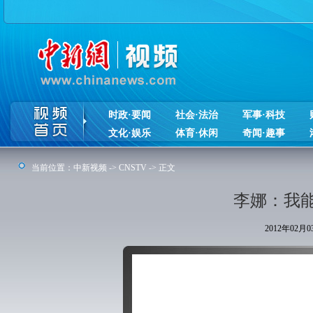
时政·要闻
社会·法治
军事·科技
文化·娱乐
体育·休闲
奇闻·趣事
当前位置：
中新视频
->
CNSTV
-> 正文
李娜：我
2012年02月