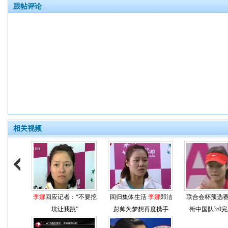
跟帖评论
相关视频
李娜
回应记者：“不要挖
回归集体生活
李娜
郑洁
联合会杯预选
坑让我跳”
彭帅为梦想再度携手
衔中国队3:0