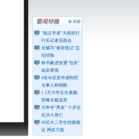
“独立学者”大闹世行
行长记者见面会
女贼写“偷窃笔记”总
结经验
林书豪进攻遭“包夹”
血染赛场
4名90后发布虐狗照
当事人称很酷
1.5万大学女生素颜
照曝光被选美
为争夺“男友” 十岁女
生决斗身亡
90后大二学生结婚领
证 网友力挺