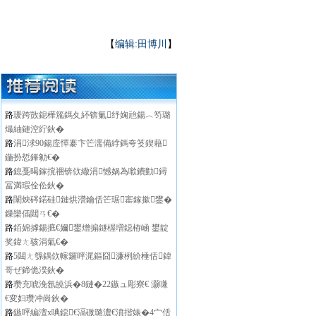
【
编辑:田博川
】
路
瑗跨敳鎴樺箷鎷夊紑锛氭纾婅兘鍚︿笉璐
熶紬鏈涳紵鈥�
路
涓浗90鍚庢憚褰卞笀濡備綍鎷夸笅鍥藉
鍦扮悊鎽勨€�
路
鎴戞暍鎵撹祵锛佽繖涓憾娲為噷鐨勭鐞
冨満瑕佺伀鈥�
路
闈炴硶鍩硅鏈烘瀯鑰佸笀琚寚鎵撳鐢�
鏁欒偛閮ㄢ€�
路
銆婂摢鍚掋€嬭鐢熷搧鐩楃増鐚栫崡 鐢靛
奖鍏ㄤ骇涓氣€�
路
5閮ㄤ綔鍝佽幏鑼呯浘鏂囧濂栵紒棰佸鍏
哥ぜ鍗佹湀鈥�
路
瓒充唬浼氬皢浜�8鏈�22鏃ュ彫寮€ 灏嗛
€変妇瓒冲崗鈥�
路
鏃呯編澶х唺鐚€滆礉璐濃€濆揩婊�4宀佸