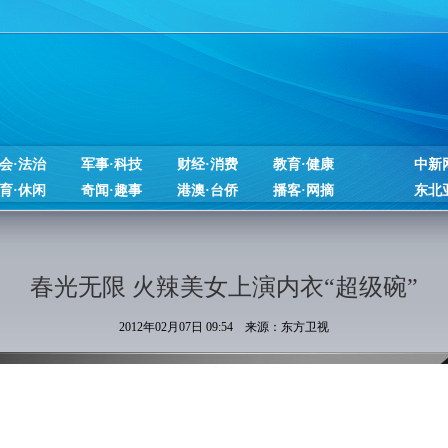
会·法治
军事·科技
财经·消费
教育·健康
中新
育·休闲
奇闻·趣事
港澳·台侨
播客·网摘
东北
春光无限 火辣美女上演内衣“超级碗”
2012年02月07日 09:54 来源：东方卫视