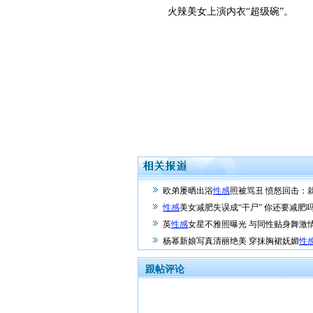
火辣美女上演内衣“超级碗”。
欧弟屡晒出浴
性感
照被骂丑 愤怒回击：
性感
美女减肥失误成“干尸” 你还要减肥吗
英
性感
女星不雅照曝光 与同性贴身舞激情
杨幂新娘写真清丽绝美 穿抹胸裙妩媚
性
跟帖评论