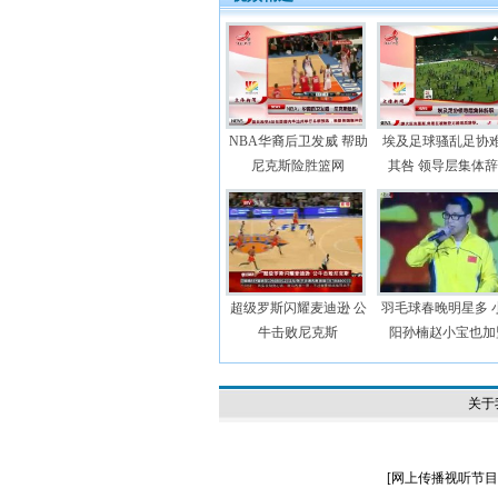
NBA华裔后卫发威 帮助
埃及足球骚乱足协
尼克斯险胜篮网
其咎 领导层集体
超级罗斯闪耀麦迪逊 公
羽毛球春晚明星多 
牛击败尼克斯
阳孙楠赵小宝也加
关于
[
网上传播视听节目许可