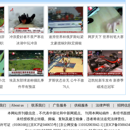
难辞
冲浪爱好者不畏严寒在
速滑世界杯俄罗斯站梁
网罗天下 世界转笔大赛
辞职
冰湖中玩冲浪
文豪揽铜刘秋宏摘银
小沈
埃及东部球迷称骚乱事
罗斯状态全无 公牛不敌
迈凯轮新车发布 新赛季
盟
件早有预谋
76人
瞄准总冠军
我们
|
About us
|
联系我们
|
广告服务
|
供稿服务
|
法律声明
|
招聘信
本网站所刊载信息，不代表中新社和中新网观点。 刊用本网站稿件，务经书面
未经授权禁止转载、摘编、复制及建立镜像，违者将依法追究法律责任。
证（0106168)
] [
京ICP证040655号
] [京公网安备:110102003042-1] [
京ICP备0500434