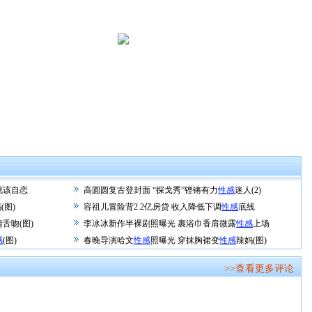
就该自恋
高圆圆复古登封面 “探戈秀”铿锵有力
性感
迷人(2)
(图)
容祖儿冒险背2.2亿房贷 收入降低下调
性感
底线
舌吻(图)
李冰冰新作半裸剧照曝光 裹浴巾香肩微露
性感
上场
感
(图)
春晚导演哈文
性感
照曝光 穿抹胸裙变
性感
辣妈(图)
>>查看更多评论