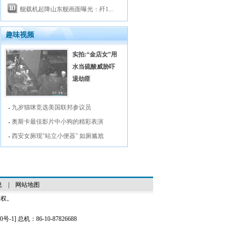
舰载机起降山东舰画面曝光：歼1...
趣味视频
实拍:“金店女”用
水当硫酸威胁吓
退劫匪
九岁猫咪竞选美国联邦参议员
奥斯卡最佳影片中小狗的精彩表演
西安女厕现"站立小便器" 如厕尴尬
息
|
网站地图
授权。
0号-1
] 总机：86-10-87826688