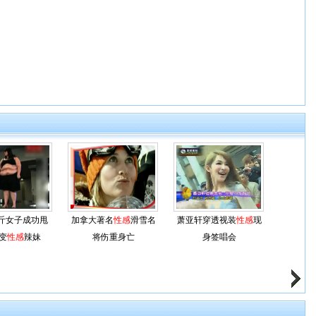
6斤女子成功甩
加拿大著名
性感
滑雪名
萧亚轩穿透视装
性感
现
 变
性感
辣妹
将伤重身亡
身签唱会