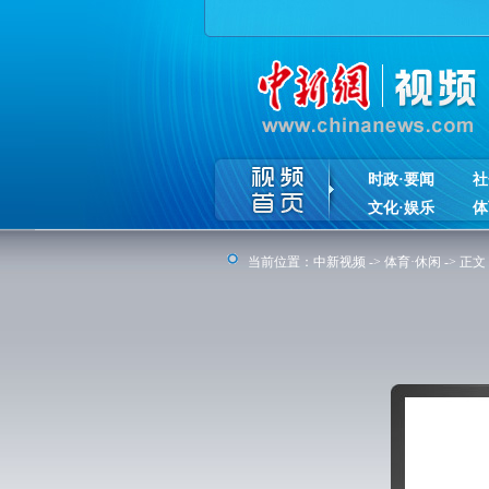
时政·要闻
社
文化·娱乐
体
当前位置：
中新视频
->
体育·休闲
-> 正文