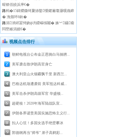
暒锛佸皢浜庘€�
路
杩�15鍏嬫媺绮夐捇鐜懓鑺遍瓊灏嗘媿鍗
� 浼颁环6鈥�
路
涓浗鐞冨憳娆ф垬鍐嶇牬闂� 姝︾鑷瘉
閰嶅緱涓娾€�
视频点击排行
朝鲜电视台公布金正恩骑白马驰骋...
美军袭击致伊朗高官身亡
澳大利亚山火烟霾飘千里 新西兰...
巴格达机场遭袭前 美军抵达科威...
美军击杀伊朗高级军官 华盛顿...
超硬核！2020年海军陆战队宣...
伊朗各界谴责美国实施恐怖主义行...
扣人心弦！多国女选手绝壁攀冰
郭德纲再当“师爷” 弟子高鹤彩...