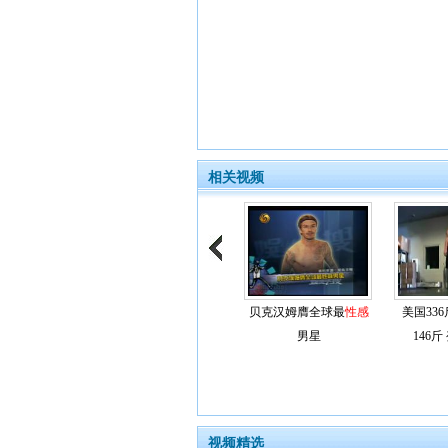
相关视频
贝克汉姆膺全球最
性感
美国33
男星
146斤
视频精选