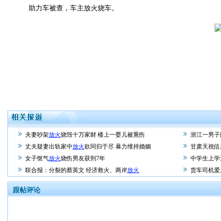
助力车被查，车主放火烧车。
夫妻吵架
放火
烧毁十万家财 楼上一婴儿被熏伤
浙江一男子
丈夫疑妻出轨家中
放火
欲同归于尽 暴力维持婚姻
甘肃天祝信
女子怄气
放火
烧伤男友获刑7年
中学生上学
联合报：分裂的蔡英文 经济救火、两岸
放火
货车司机爱
跟帖评论