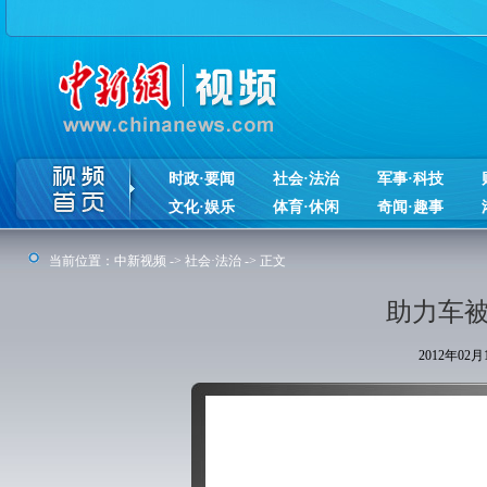
时政·要闻
社会·法治
军事·科技
文化·娱乐
体育·休闲
奇闻·趣事
当前位置：
中新视频
->
社会·法治
-> 正文
助力车被
2012年02