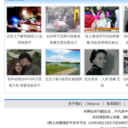
法官之子醉驾撞死3人欲
实拍男子违章行驶被查
富士康深圳节后招聘爆
深
用钱摆平
推搡交警还要动刀
棚 排队阵势堪比春运
英年轻情侣中4500万英
北京11家A级景区被摘牌
先生蒋英：人美 德馨 艺
6
镑大奖 称要造栋房子
高
关于我们
|
About us
|
联系我们
|
本网站所刊载信息，不代表中
未经授权禁止转载、摘
[
网上传播视听节目许可证（0106168)
] [
京ICP证04065