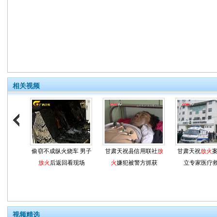
相关视频
偷窃不成纵火烧车 男子
甘肃天祝县信用联社
放
甘肃天祝
放火
案
放火
后返回看现场
火
嫌犯被警方抓获
立专家医疗
视频精选