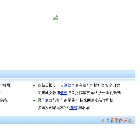
。
说(图)
青岛日报：一人
酒驾
全桌有责可培植社会安全自觉
办
美赌城女教师
酒驾
撞公交候车亭 华人少年重伤致残
人隐私
男子
酒驾
与货车追尾受伤 招来两朋友敲诈司机
济南实名曝光260人
酒驾
“黑名单”
>>查看更多评论