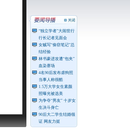
“独立学者”大闹世行
行长记者见面会
女贼写“偷窃笔记”总
结经验
林书豪进攻遭“包夹”
血染赛场
4名90后发布虐狗照
当事人称很酷
1.5万大学女生素颜
照曝光被选美
为争夺“男友” 十岁女
生决斗身亡
90后大二学生结婚领
证 网友力挺