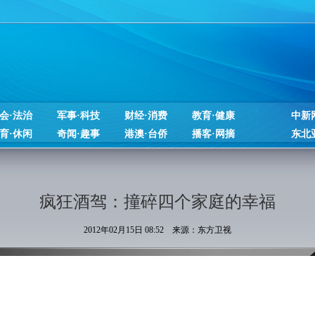
会·法治
军事·科技
财经·消费
教育·健康
中新
育·休闲
奇闻·趣事
港澳·台侨
播客·网摘
东北
疯狂酒驾：撞碎四个家庭的幸福
2012年02月15日 08:52 来源：东方卫视