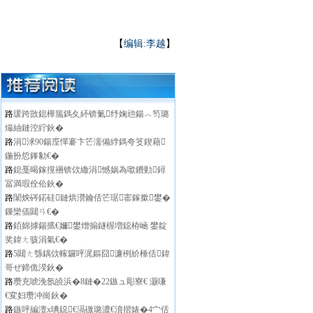
【
编辑:李越
】
路
瑗跨敳鎴樺箷鎷夊紑锛氭纾婅兘鍚︿笉璐
熶紬鏈涳紵鈥�
路
涓浗90鍚庢憚褰卞笀濡備綍鎷夸笅鍥藉
鍦扮悊鎽勨€�
路
鎴戞暍鎵撹祵锛佽繖涓憾娲為噷鐨勭鐞
冨満瑕佺伀鈥�
路
闈炴硶鍩硅鏈烘瀯鑰佸笀琚寚鎵撳鐢�
鏁欒偛閮ㄢ€�
路
銆婂摢鍚掋€嬭鐢熷搧鐩楃増鐚栫崡 鐢靛
奖鍏ㄤ骇涓氣€�
路
5閮ㄤ綔鍝佽幏鑼呯浘鏂囧濂栵紒棰佸鍏
哥ぜ鍗佹湀鈥�
路
瓒充唬浼氬皢浜�8鏈�22鏃ュ彫寮€ 灏嗛
€変妇瓒冲崗鈥�
路
鏃呯編澶х唺鐚€滆礉璐濃€濆揩婊�4宀佸