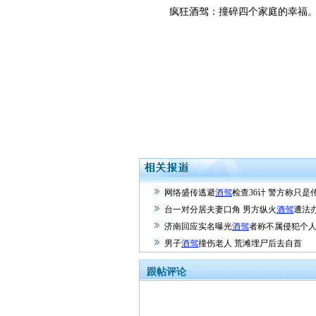
疯狂酒驾：撞碎四个家庭的幸福
网络盛传逃避
酒驾
检查36计 警方称只是传
台一对分居夫妻口角 男方纵火
酒驾
遭法
济南回应实名曝光
酒驾
者称不属侵犯个
男子
酒驾
撞伤老人 荒滩埋尸后去自首
跟帖评论