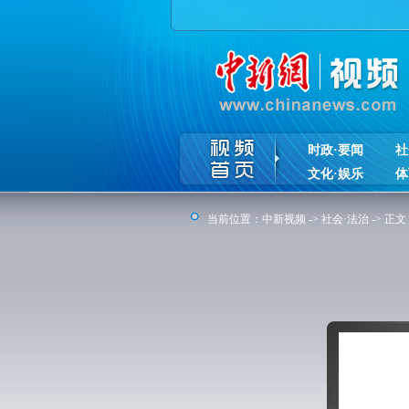
时政·要闻
社
文化·娱乐
体
当前位置：
中新视频
->
社会·法治
-> 正文