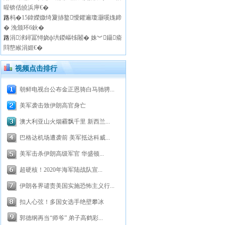
暒锛佸皢浜庘€�
路
杩�15鍏嬫媺绮夐捇鐜懓鑺遍瓊灏嗘媿鍗
� 浼颁环6鈥�
路
涓浗鐞冨憳娆ф垬鍐嶇牬闂� 姝︾鑷瘉
閰嶅緱涓娾€�
视频点击排行
朝鲜电视台公布金正恩骑白马驰骋...
美军袭击致伊朗高官身亡
澳大利亚山火烟霾飘千里 新西兰...
巴格达机场遭袭前 美军抵达科威...
美军击杀伊朗高级军官 华盛顿...
超硬核！2020年海军陆战队宣...
伊朗各界谴责美国实施恐怖主义行...
扣人心弦！多国女选手绝壁攀冰
郭德纲再当“师爷” 弟子高鹤彩...