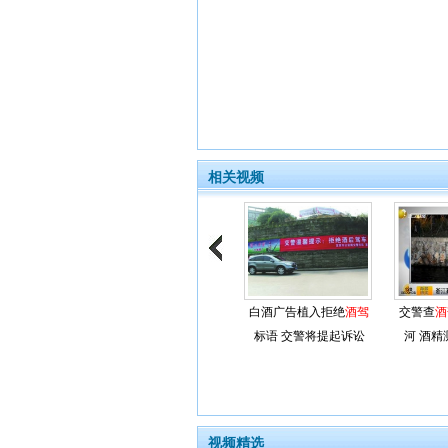
相关视频
白酒广告植入拒绝
酒驾
交警查
酒
标语 交警将提起诉讼
河 酒精
视频精选