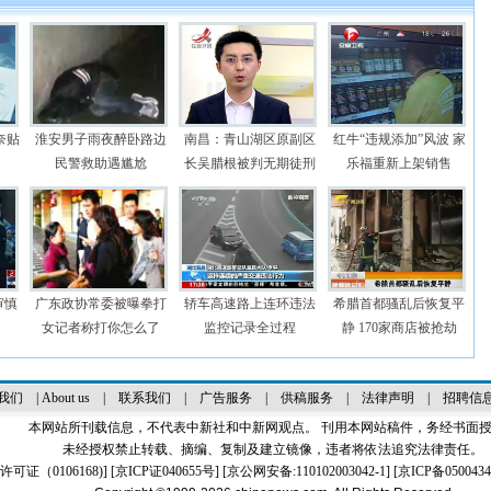
奈贴
淮安男子雨夜醉卧路边
南昌：青山湖区原副区
红牛“违规添加”风波 家
民警救助遇尴尬
长吴腊根被判无期徒刑
乐福重新上架销售
审慎
广东政协常委被曝拳打
轿车高速路上连环违法
希腊首都骚乱后恢复平
女记者称打你怎么了
监控记录全过程
静 170家商店被抢劫
我们
|
About us
|
联系我们
|
广告服务
|
供稿服务
|
法律声明
|
招聘信
本网站所刊载信息，不代表中新社和中新网观点。 刊用本网站稿件，务经书面
未经授权禁止转载、摘编、复制及建立镜像，违者将依法追究法律责任。
证（0106168)
] [
京ICP证040655号
] [京公网安备:110102003042-1] [
京ICP备0500434