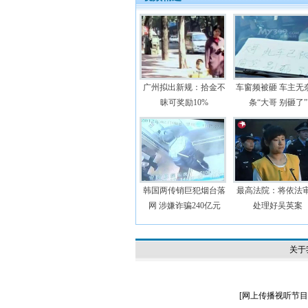
广州拟出新规：拾金不
车窗频被砸 车主无
昧可奖励10%
条“大哥 别砸了”
韩国两传销巨犯烟台落
最高法院：将依法
网 涉嫌诈骗240亿元
处理好吴英案
关于
[
网上传播视听节目许可