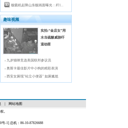
舰载机起降山东舰画面曝光：歼1...
趣味视频
实拍:“金店女”用
水当硫酸威胁吓
退劫匪
九岁猫咪竞选美国联邦参议员
奥斯卡最佳影片中小狗的精彩表演
西安女厕现"站立小便器" 如厕尴尬
息
|
网站地图
授权。
0号-1
] 总机：86-10-87826688