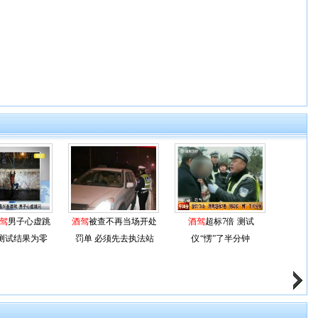
驾
男子心虚跳
酒驾
被查不再当场开处
酒驾
超标7倍 测试
测试结果为零
罚单 必须先去执法站
仪“愣”了半分钟