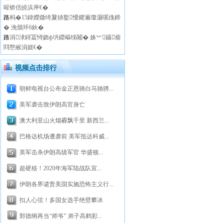
暒锛佸皢浜庘€�
路
杩�15鍏嬫媺绮夐捇鐜懓鑺遍瓊灏嗘媿鍗
� 浼颁环6鈥�
路
涓浗鐞冨憳娆ф垬鍐嶇牬闂� 姝︾鑷瘉
閰嶅緱涓娾€�
视频点击排行
朝鲜电视台公布金正恩骑白马驰骋...
美军袭击致伊朗高官身亡
澳大利亚山火烟霾飘千里 新西兰...
巴格达机场遭袭前 美军抵达科威...
美军击杀伊朗高级军官 华盛顿...
超硬核！2020年海军陆战队宣...
伊朗各界谴责美国实施恐怖主义行...
扣人心弦！多国女选手绝壁攀冰
郭德纲再当“师爷” 弟子高鹤彩...