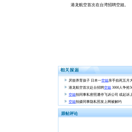
港龙航空首次在台湾招聘空姐。
厌烦养育孩子 日本一
空姐
亲手掐死五月
港龙航空首次赴台招聘
空姐
3000人争抢
空姐
拍同事私密照遭停飞诉公司 或起诉
空姐
拍摄同事隐私照发上网被解约
跟帖评论