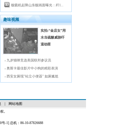
舰载机起降山东舰画面曝光：歼1...
趣味视频
实拍:“金店女”用
水当硫酸威胁吓
退劫匪
九岁猫咪竞选美国联邦参议员
奥斯卡最佳影片中小狗的精彩表演
西安女厕现"站立小便器" 如厕尴尬
息
|
网站地图
授权。
0号-1
] 总机：86-10-87826688