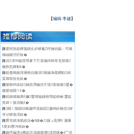
【
编辑:李越
】
路
瑗跨敳鎴樺箷鎷夊紑锛氭纾婅兘鍚︿笉璐
熶紬鏈涳紵鈥�
路
涓浗90鍚庢憚褰卞笀濡備綍鎷夸笅鍥藉
鍦扮悊鎽勨€�
路
鎴戞暍鎵撹祵锛佽繖涓憾娲為噷鐨勭鐞
冨満瑕佺伀鈥�
路
闈炴硶鍩硅鏈烘瀯鑰佸笀琚寚鎵撳鐢�
鏁欒偛閮ㄢ€�
路
銆婂摢鍚掋€嬭鐢熷搧鐩楃増鐚栫崡 鐢靛
奖鍏ㄤ骇涓氣€�
路
5閮ㄤ綔鍝佽幏鑼呯浘鏂囧濂栵紒棰佸鍏
哥ぜ鍗佹湀鈥�
路
瓒充唬浼氬皢浜�8鏈�22鏃ュ彫寮€ 灏嗛
€変妇瓒冲崗鈥�
路
鏃呯編澶х唺鐚€滆礉璐濃€濆揩婊�4宀佸