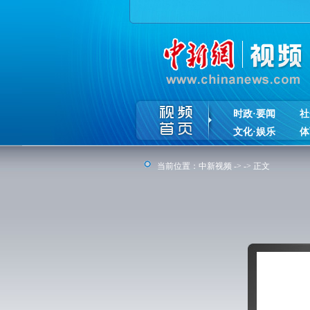
时政·要闻
社
文化·娱乐
体
当前位置：
中新视频
-> -> 正文