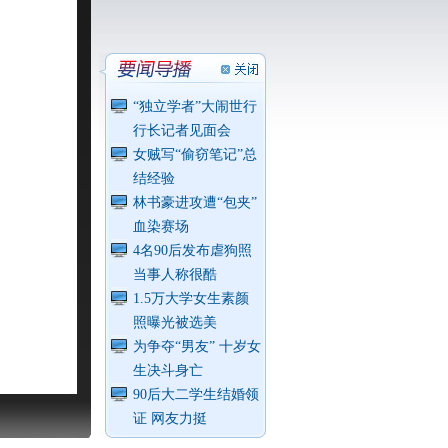
“独立学者”大闹世行
行长记者见面会
女贼写“偷窃笔记”总
结经验
林书豪进攻遭“包夹”
血染赛场
4名90后发布虐狗照
当事人称很酷
1.5万大学女生素颜
照曝光被选美
为争夺“男友” 十岁女
生决斗身亡
90后大二学生结婚领
证 网友力挺