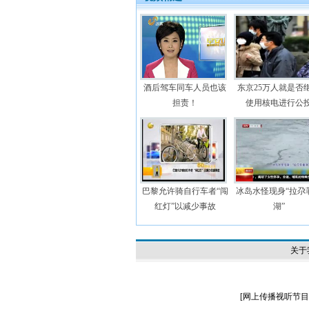
酒后驾车同车人员也该
东京25万人就是否
担责！
使用核电进行公
巴黎允许骑自行车者“闯
冰岛水怪现身“拉尕
红灯”以减少事故
湖”
关于
[
网上传播视听节目许可