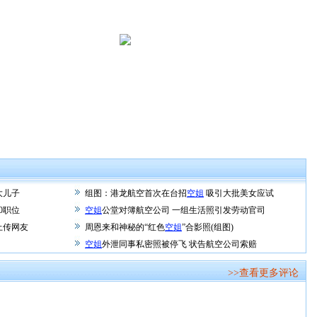
大儿子
组图：港龙航空首次在台招
空姐
吸引大批美女应试
50职位
空姐
公堂对簿航空公司 一组生活照引发劳动官司
上传网友
周恩来和神秘的“红色
空姐
”合影照(组图)
空姐
外泄同事私密照被停飞 状告航空公司索赔
>>查看更多评论