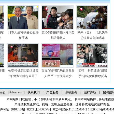
继续
日本天皇将接受心脏搭
爱心妈妈捐骨髓 9月大婴
刚果（金）：飞机失事
投
桥手术
儿陪母救人
总统首席顾问遇难
菲雍
公交司机劝阻吸烟遭毒
百元“跪拜猫”系战国图案
实拍：买菜遭遇“咸猪
打 警方追捕行凶男子
人民币上古代元素少
手”漂亮女孩勇敢反击
我们
|
About us
|
联系我们
|
广告服务
|
供稿服务
|
法律声明
|
招聘信
本网站所刊载信息，不代表中新社和中新网观点。 刊用本网站稿件，务经书面
未经授权禁止转载、摘编、复制及建立镜像，违者将依法追究法律责任。
证（0106168)
] [
京ICP证040655号
] [京公网安备:110102003042-1] [
京ICP备0500434