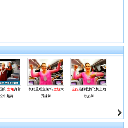
国庆
空姐
身着
机舱重现宝莱坞
空姐
大
空姐
艳丽妆扮飞机上劲
空中起舞
秀辣舞
歌热舞