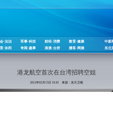
会·法治
军事·科技
财经·消费
教育·健康
中新
育·休闲
奇闻·趣事
港澳·台侨
播客·网摘
东北
港龙航空首次在台湾招聘空姐
2012年02月15日 10:45 来源：东方卫视