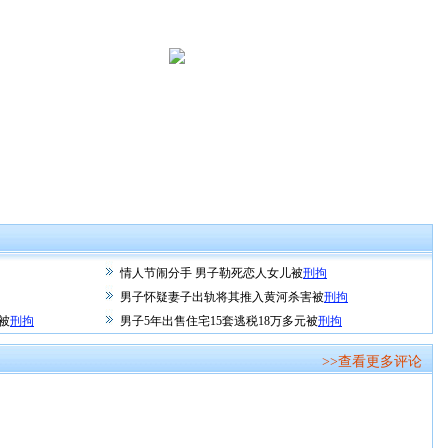
情人节闹分手 男子勒死恋人女儿被
刑拘
男子怀疑妻子出轨将其推入黄河杀害被
刑拘
被
刑拘
男子5年出售住宅15套逃税18万多元被
刑拘
>>查看更多评论