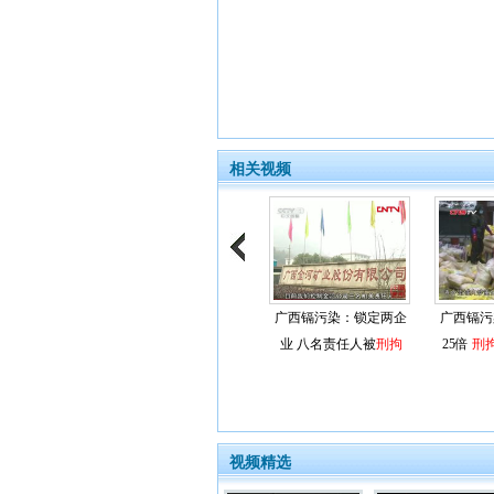
相关视频
广西镉污染：锁定两企
广西镉污
业 八名责任人被
刑拘
25倍
刑
视频精选