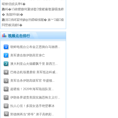
暒锛佸皢浜庘€�
路
杩�15鍏嬫媺绮夐捇鐜懓鑺遍瓊灏嗘媿鍗
� 浼颁环6鈥�
路
涓浗鐞冨憳娆ф垬鍐嶇牬闂� 姝︾鑷瘉
閰嶅緱涓娾€�
视频点击排行
朝鲜电视台公布金正恩骑白马驰骋...
美军袭击致伊朗高官身亡
澳大利亚山火烟霾飘千里 新西兰...
巴格达机场遭袭前 美军抵达科威...
美军击杀伊朗高级军官 华盛顿...
超硬核！2020年海军陆战队宣...
伊朗各界谴责美国实施恐怖主义行...
扣人心弦！多国女选手绝壁攀冰
郭德纲再当“师爷” 弟子高鹤彩...