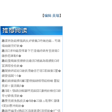
【
编辑:吴瑞
】
路
瑗跨敳鎴樺箷鎷夊紑锛氭纾婅兘鍚︿笉璐
熶紬鏈涳紵鈥�
路
涓浗90鍚庢憚褰卞笀濡備綍鎷夸笅鍥藉
鍦扮悊鎽勨€�
路
鎴戞暍鎵撹祵锛佽繖涓憾娲為噷鐨勭鐞
冨満瑕佺伀鈥�
路
闈炴硶鍩硅鏈烘瀯鑰佸笀琚寚鎵撳鐢�
鏁欒偛閮ㄢ€�
路
銆婂摢鍚掋€嬭鐢熷搧鐩楃増鐚栫崡 鐢靛
奖鍏ㄤ骇涓氣€�
路
5閮ㄤ綔鍝佽幏鑼呯浘鏂囧濂栵紒棰佸鍏
哥ぜ鍗佹湀鈥�
路
瓒充唬浼氬皢浜�8鏈�22鏃ュ彫寮€ 灏嗛
€変妇瓒冲崗鈥�
路
鏃呯編澶х唺鐚€滆礉璐濃€濆揩婊�4宀佸