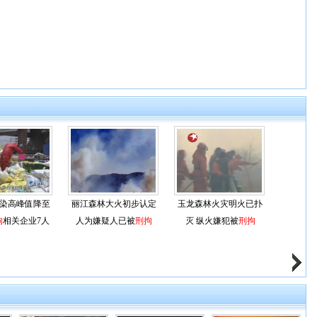
染高峰值降至
丽江森林大火初步认定
玉龙森林火灾明火已扑
拘
相关企业7人
人为嫌疑人已被
刑拘
灭 纵火嫌犯被
刑拘