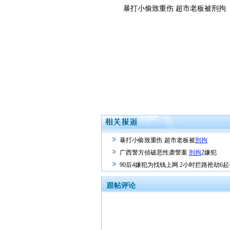
暴打小偷致重伤 超市老板被刑拘
暴打小偷致重伤 超市老板被
刑拘
广西警方侦破恶性袭警案
刑拘
2嫌犯
90后4嫌犯为找钱上网 2小时拦路抢劫6起
跟帖评论