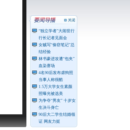
“独立学者”大闹世行
行长记者见面会
女贼写“偷窃笔记”总
结经验
林书豪进攻遭“包夹”
血染赛场
4名90后发布虐狗照
当事人称很酷
1.5万大学女生素颜
照曝光被选美
为争夺“男友” 十岁女
生决斗身亡
90后大二学生结婚领
证 网友力挺