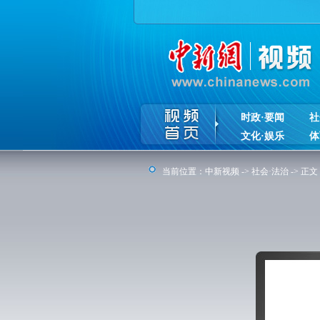
时政·要闻
社
文化·娱乐
体
当前位置：
中新视频
->
社会·法治
-> 正文