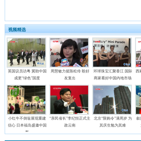
视频精选
英国议员访粤 冀助中国
周慧敏力挺陈松伶 盼好
环球珠宝汇聚香江 国际
西
成更“绿色”国度
友复出
商家看好中国内地市场
小红牛不倒翁展现重建
“亲民省长”李纪恒正式主
北京“限购令”满周岁 为
叙
信心 日本福岛盛邀中国
政云南
其庆生勉为其难
客