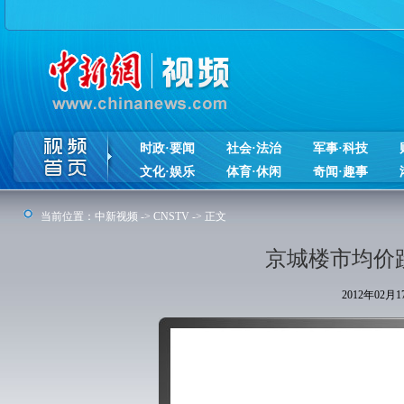
时政·要闻
社会·法治
军事·科技
文化·娱乐
体育·休闲
奇闻·趣事
当前位置：
中新视频
->
CNSTV
-> 正文
京城楼市均价跌
2012年02月