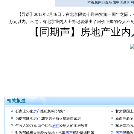
本视频内容版权属中国新闻网
【导语】2012年2月16日，在北京限购令迎来实施一周年之际
万元以内。不过，有北京业内人士向记者爆出了房价下降的令人不
【同期声】房地产业内人
石家庄53家
房产
经纪机构“消失”
甘肃原国土
为提前继承
房产
28岁男子放火烧毁自家房
新西兰豪宅
年收入50万元 两个80后
房产
经纪人的卖房故事
车房票税收
财政部解析去年税收结构：汽车
房产
税种增速回落
房产
限购政