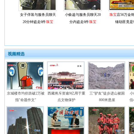
女子佯装与服务员聊天
小偷趁与服务员聊天20
珠宝
店56万金
20分钟盗走6件
珠宝
分内盗走6件
珠宝
锤劫匪竟是9
视频精选
京城楼市均价跌破2万被
西藏将斥资逾9亿用于重
三“驴友”徒步进山被困
小
指"命题作文"
点文物保护
800米悬崖
信