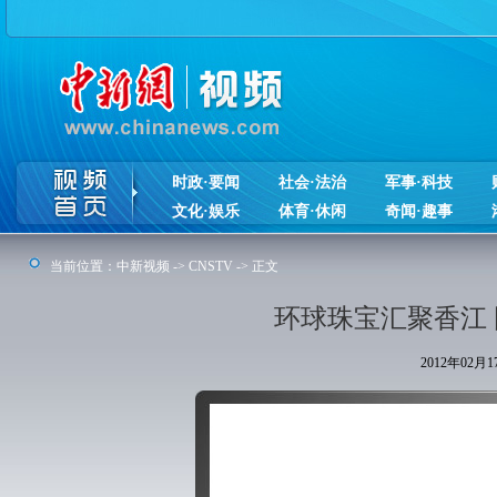
时政·要闻
社会·法治
军事·科技
文化·娱乐
体育·休闲
奇闻·趣事
当前位置：
中新视频
->
CNSTV
-> 正文
环球珠宝汇聚香江
2012年02月