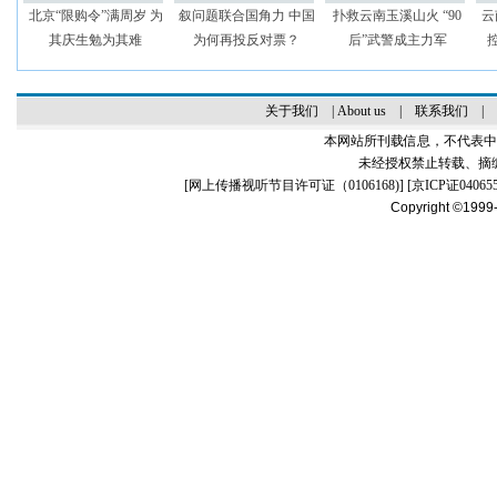
北京“限购令”满周岁 为
叙问题联合国角力 中国
扑救云南玉溪山火 “90
云
其庆生勉为其难
为何再投反对票？
后”武警成主力军
关于我们
|
About us
|
联系我们
|
本网站所刊载信息，不代表中
未经授权禁止转载、摘
[
网上传播视听节目许可证（0106168)
] [
京ICP证04065
Copyright ©1999