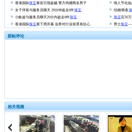
香港国际
珠宝
展首日现盗贼 警方拘捕两名男子
情人节化妆
女子佯装与服务员聊天 20分钟盗走6件
珠宝
结婚潮涌
小偷趁与服务员聊天20分内盗走6件
珠宝
珠宝
店56
香港国际
珠宝
展下周开幕 业界对行业前景有信心
男士
珠宝
—
跟帖评论
相关视频