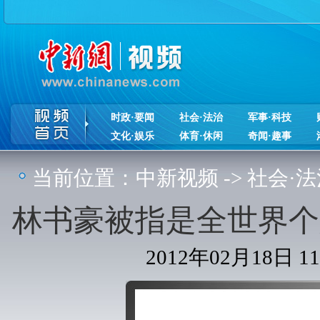
时政·要闻
社会·法治
军事·科技
文化·娱乐
体育·休闲
奇闻·趣事
当前位置：
中新视频
->
社会·法
林书豪被指是全世界个
2012年02月18日