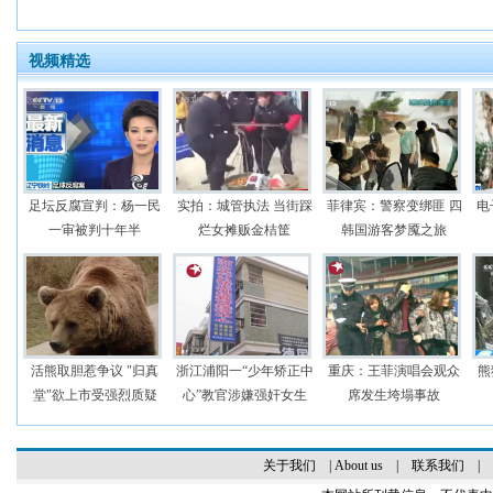
视频精选
足坛反腐宣判：杨一民
实拍：城管执法 当街踩
菲律宾：警察变绑匪 四
电
一审被判十年半
烂女摊贩金桔筐
韩国游客梦魇之旅
活熊取胆惹争议 "归真
浙江浦阳一“少年矫正中
重庆：王菲演唱会观众
熊
堂"欲上市受强烈质疑
心”教官涉嫌强奸女生
席发生垮塌事故
关于我们
|
About us
|
联系我们
|