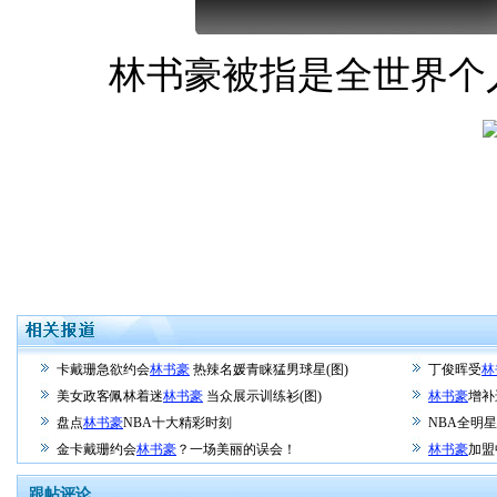
林书豪被指是全世界个人
卡戴珊急欲约会
林书豪
热辣名媛青睐猛男球星(图)
丁俊晖受
林
美女政客佩林着迷
林书豪
当众展示训练衫(图)
林书豪
增补
盘点
林书豪
NBA十大精彩时刻
NBA全明
金卡戴珊约会
林书豪
？一场美丽的误会！
林书豪
加盟
跟帖评论