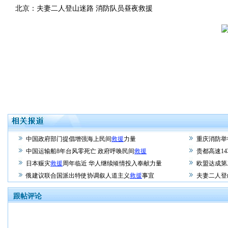
北京：夫妻二人登山迷路 消防队员昼夜救援
中国政府部门提倡增强海上民间
救援
力量
重庆消防举
中国运输船8年台风零死亡 政府呼唤民间
救援
贵都高速1
日本赈灾
救援
周年临近 华人继续倾情投入奉献力量
欧盟达成第
俄建议联合国派出特使协调叙人道主义
救援
事宜
夫妻二人登
跟帖评论