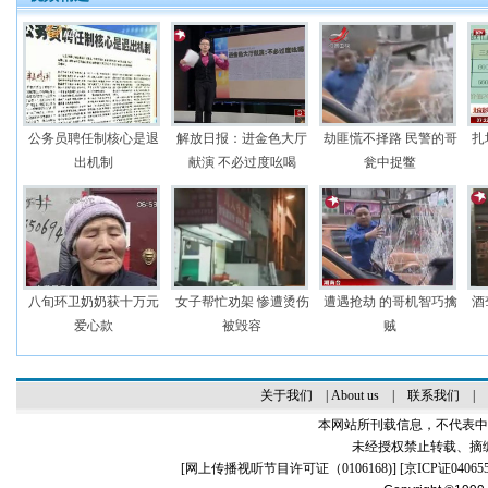
公务员聘任制核心是退
解放日报：进金色大厅
劫匪慌不择路 民警的哥
扎
出机制
献演 不必过度吆喝
瓮中捉鳖
八旬环卫奶奶获十万元
女子帮忙劝架 惨遭烫伤
遭遇抢劫 的哥机智巧擒
酒
爱心款
被毁容
贼
关于我们
|
About us
|
联系我们
|
本网站所刊载信息，不代表中
未经授权禁止转载、摘
[
网上传播视听节目许可证（0106168)
] [
京ICP证04065