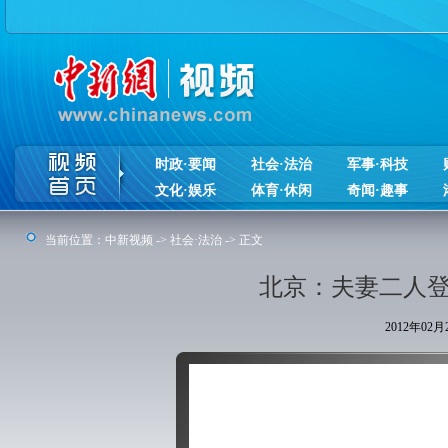
时政·要闻
社会·法治
军事·科技
文化·娱乐
体育·休闲
奇闻·趣事
当前位置：
中新视频
->
社会·法治
-> 正文
北京：夫妻二人登
2012年02