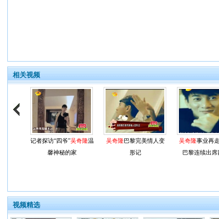
相关视频
记者探访“四爷”
吴奇隆
温
吴奇隆
巴黎完美情人变
吴奇隆
事业再走
馨神秘的家
形记
巴黎连续出席
视频精选