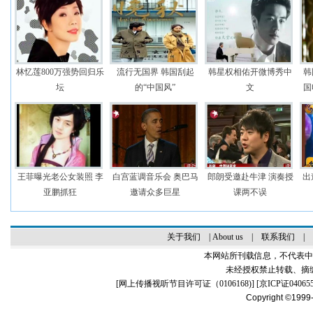
林忆莲800万强势回归乐
流行无国界 韩国刮起
韩星权相佑开微博秀中
韩
坛
的“中国风”
文
国
王菲曝光老公女装照 李
白宫蓝调音乐会 奥巴马
郎朗受邀赴牛津 演奏授
出
亚鹏抓狂
邀请众多巨星
课两不误
关于我们
|
About us
|
联系我们
|
本网站所刊载信息，不代表中
未经授权禁止转载、摘
[
网上传播视听节目许可证（0106168)
] [
京ICP证04065
Copyright ©1999