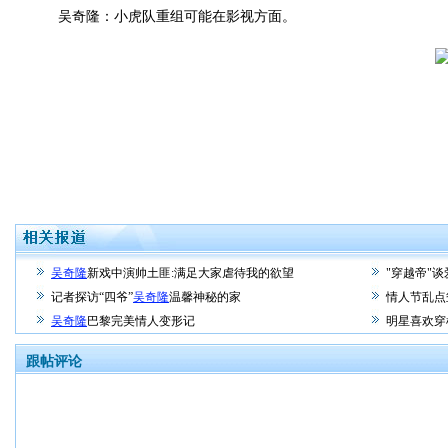
吴奇隆：小虎队重组可能在影视方面。
吴奇隆
新戏中演帅土匪:满足大家虐待我的欲望
"穿越帝"谈
记者探访“四爷”
吴奇隆
温馨神秘的家
情人节乱点
吴奇隆
巴黎完美情人变形记
明星喜欢穿
跟帖评论