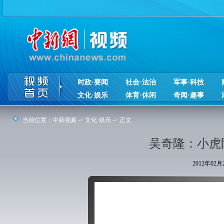
时政·要闻
社会·法治
军事·科技
文化·娱乐
体育·休闲
奇闻·趣事
当前位置：
中新视频
->
文化·娱乐
-> 正文
吴奇隆：小虎
2012年02