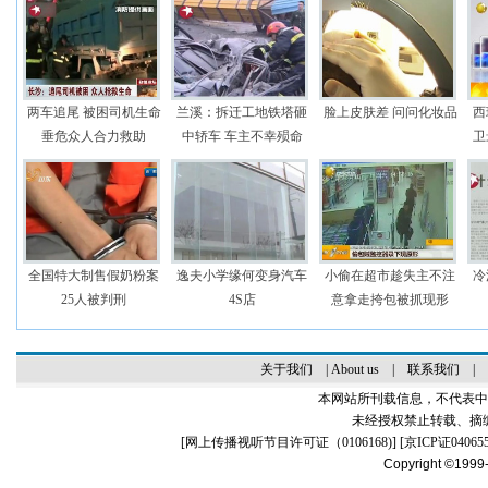
两车追尾 被困司机生命
兰溪：拆迁工地铁塔砸
脸上皮肤差 问问化妆品
西
垂危众人合力救助
中轿车 车主不幸殒命
卫
全国特大制售假奶粉案
逸夫小学缘何变身汽车
小偷在超市趁失主不注
冷
25人被判刑
4S店
意拿走挎包被抓现形
关于我们
|
About us
|
联系我们
|
本网站所刊载信息，不代表中
未经授权禁止转载、摘
[
网上传播视听节目许可证（0106168)
] [
京ICP证04065
Copyright ©1999