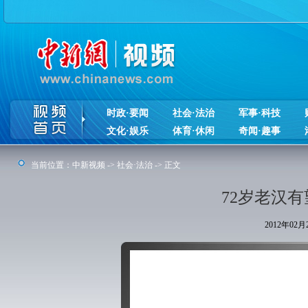
时政·要闻
社会·法治
军事·科技
文化·娱乐
体育·休闲
奇闻·趣事
当前位置：
中新视频
->
社会·法治
-> 正文
72岁老汉
2012年02