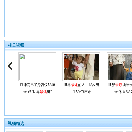
相关视频
菲律宾男子身高仅58厘
世界
最矮
的人：18岁男
世界
最矮
成年女
米 成“世界
最矮
男”
子59.93厘米
米 体重6.
视频精选