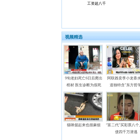
工资超八千
视频精选
9旬老妇死亡6日后爬出
阿联酋卖李小龙香水
棺材 医生诊断为假死
道独特含"东方哲学
猫咪倔起来也很麻烦
“富二代”买彩票八个
债四千万潜逃