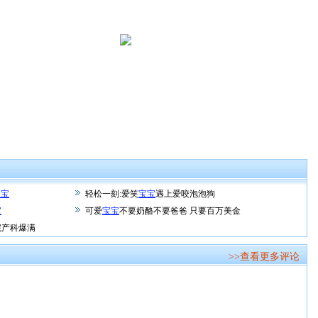
宝宝
轻松一刻:爱笑
宝宝
遇上爱咬泡泡狗
宝
可爱
宝宝
不要奶酪不要爸爸 只要百万美金
院产科爆满
>>查看更多评论