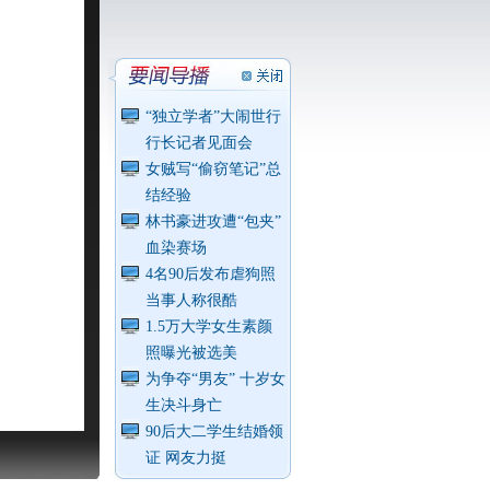
“独立学者”大闹世行
行长记者见面会
女贼写“偷窃笔记”总
结经验
林书豪进攻遭“包夹”
血染赛场
4名90后发布虐狗照
当事人称很酷
1.5万大学女生素颜
照曝光被选美
为争夺“男友” 十岁女
生决斗身亡
90后大二学生结婚领
证 网友力挺