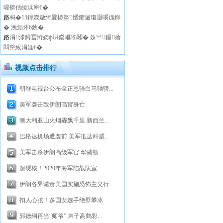
暒锛佸皢浜庘€�
路
杩�15鍏嬫媺绮夐捇鐜懓鑺遍瓊灏嗘媿鍗
� 浼颁环6鈥�
路
涓浗鐞冨憳娆ф垬鍐嶇牬闂� 姝︾鑷瘉
閰嶅緱涓娾€�
视频点击排行
朝鲜电视台公布金正恩骑白马驰骋...
美军袭击致伊朗高官身亡
澳大利亚山火烟霾飘千里 新西兰...
巴格达机场遭袭前 美军抵达科威...
美军击杀伊朗高级军官 华盛顿...
超硬核！2020年海军陆战队宣...
伊朗各界谴责美国实施恐怖主义行...
扣人心弦！多国女选手绝壁攀冰
郭德纲再当“师爷” 弟子高鹤彩...