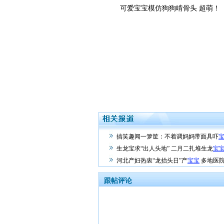
可爱宝宝模仿狗狗啃骨头 超萌！
搞笑趣闻一箩筐：不着调妈妈带面具吓
生龙宝求“出人头地” 二月二扎堆生龙
宝
河北产妇热衷“龙抬头日”产
宝宝
多地医
跟帖评论