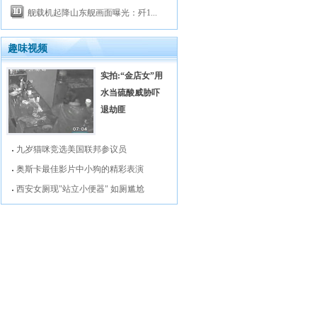
舰载机起降山东舰画面曝光：歼1...
趣味视频
实拍:“金店女”用
水当硫酸威胁吓
退劫匪
九岁猫咪竞选美国联邦参议员
奥斯卡最佳影片中小狗的精彩表演
西安女厕现"站立小便器" 如厕尴尬