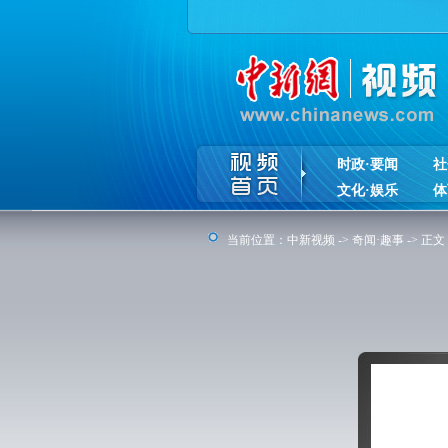
时政·要闻
社
文化·娱乐
体
当前位置：
中新视频
->
奇闻·趣事
-> 正文