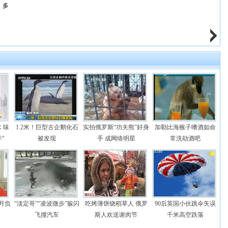
多
 味
1.2米！巨型古企鹅化石
实拍俄罗斯“功夫熊”好身
加勒比海猴子嗜酒如命
"
被发现
手 成网络明星
常洗劫酒吧
月负
“淡定哥”“凌波微步”躲闪
吃烤薄饼烧稻草人 俄罗
90后英国小伙跳伞失误
飞撞汽车
斯人欢送谢肉节
千米高空跌落