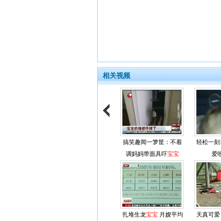
相关视频
搞笑趣闻一箩筐：不着
轻松一刻
调妈妈带面具吓
宝宝
爱
扎堆生龙
宝宝
月嫂平均
天真可爱