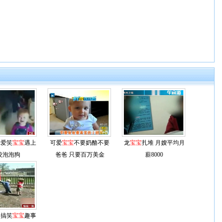
:爱笑
宝宝
遇上
可爱
宝宝
不要奶酪不要
龙
宝宝
扎堆 月嫂平均月
咬泡泡狗
爸爸 只要百万美金
薪8000
 搞笑
宝宝
趣事