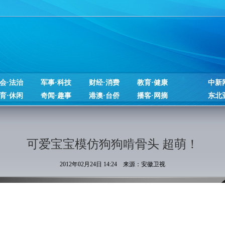
会·法治
军事·科技
财经·消费
教育·健康
中新
育·休闲
奇闻·趣事
港澳·台侨
播客·网摘
东北
可爱宝宝模仿狗狗啃骨头 超萌！
2012年02月24日 14:24 来源：安徽卫视