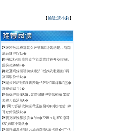
【
编辑:迟小莉
】
路
瑗跨敳鎴樺箷鎷夊紑锛氭纾婅兘鍚︿笉璐
熶紬鏈涳紵鈥�
路
涓浗90鍚庢憚褰卞笀濡備綍鎷夸笅鍥藉
鍦扮悊鎽勨€�
路
鎴戞暍鎵撹祵锛佽繖涓憾娲為噷鐨勭鐞
冨満瑕佺伀鈥�
路
闈炴硶鍩硅鏈烘瀯鑰佸笀琚寚鎵撳鐢�
鏁欒偛閮ㄢ€�
路
銆婂摢鍚掋€嬭鐢熷搧鐩楃増鐚栫崡 鐢靛
奖鍏ㄤ骇涓氣€�
路
5閮ㄤ綔鍝佽幏鑼呯浘鏂囧濂栵紒棰佸鍏
哥ぜ鍗佹湀鈥�
路
瓒充唬浼氬皢浜�8鏈�22鏃ュ彫寮€ 灏嗛
€変妇瓒冲崗鈥�
路
鏃呯編澶х唺鐚€滆礉璐濃€濆揩婊�4宀佸