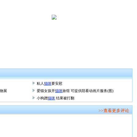
粘人
猫咪
要安慰
物展
爱猫女孩开
猫咪
旅馆 可提供陪看动画片服务(图)
小狗蹭
猫咪
结果被打翻
>>查看更多评论