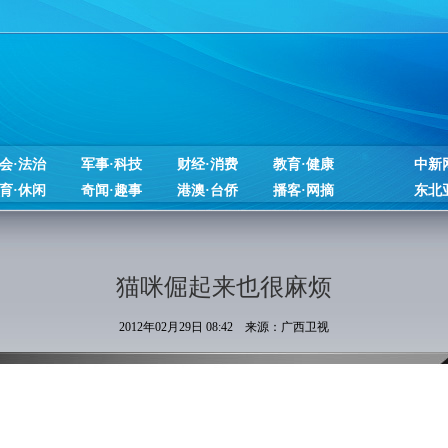
会·法治
军事·科技
财经·消费
教育·健康
中新
育·休闲
奇闻·趣事
港澳·台侨
播客·网摘
东北
猫咪倔起来也很麻烦
2012年02月29日 08:42 来源：广西卫视