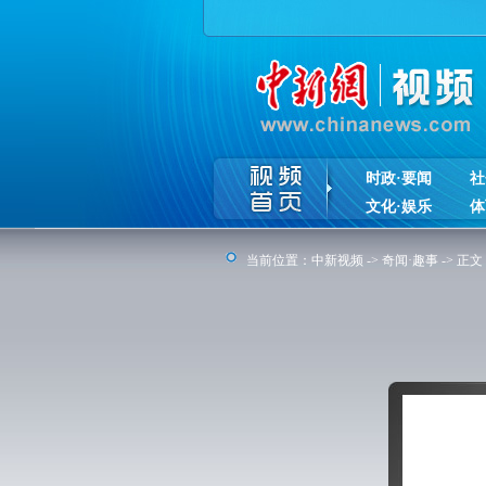
时政·要闻
社
文化·娱乐
体
当前位置：
中新视频
->
奇闻·趣事
-> 正文