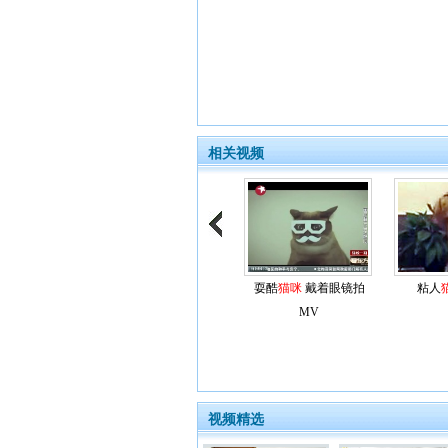
相关视频
耍酷
猫咪
戴着眼镜拍
粘人
MV
视频精选