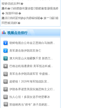
暒锛佸皢浜庘€�
路
杩�15鍏嬫媺绮夐捇鐜懓鑺遍瓊灏嗘媿鍗
� 浼颁环6鈥�
路
涓浗鐞冨憳娆ф垬鍐嶇牬闂� 姝︾鑷瘉
閰嶅緱涓娾€�
视频点击排行
朝鲜电视台公布金正恩骑白马驰骋...
美军袭击致伊朗高官身亡
澳大利亚山火烟霾飘千里 新西兰...
巴格达机场遭袭前 美军抵达科威...
美军击杀伊朗高级军官 华盛顿...
超硬核！2020年海军陆战队宣...
伊朗各界谴责美国实施恐怖主义行...
扣人心弦！多国女选手绝壁攀冰
郭德纲再当“师爷” 弟子高鹤彩...