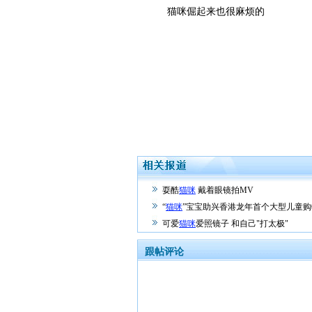
猫咪倔起来也很麻烦的
耍酷
猫咪
戴着眼镜拍MV
“
猫咪
”宝宝助兴香港龙年首个大型儿童购
可爱
猫咪
爱照镜子 和自己"打太极"
跟帖评论