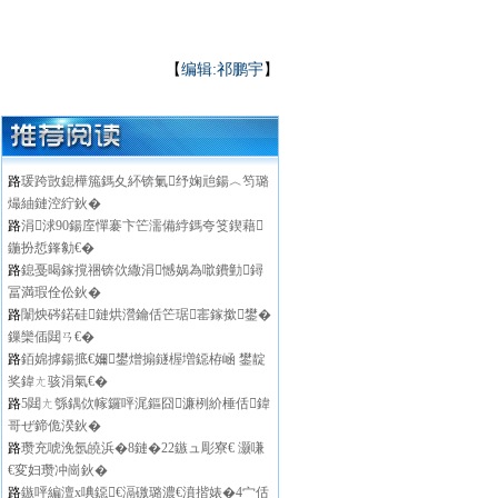
【
编辑:祁鹏宇
】
路
瑗跨敳鎴樺箷鎷夊紑锛氭纾婅兘鍚︿笉璐
熶紬鏈涳紵鈥�
路
涓浗90鍚庢憚褰卞笀濡備綍鎷夸笅鍥藉
鍦扮悊鎽勨€�
路
鎴戞暍鎵撹祵锛佽繖涓憾娲為噷鐨勭鐞
冨満瑕佺伀鈥�
路
闈炴硶鍩硅鏈烘瀯鑰佸笀琚寚鎵撳鐢�
鏁欒偛閮ㄢ€�
路
銆婂摢鍚掋€嬭鐢熷搧鐩楃増鐚栫崡 鐢靛
奖鍏ㄤ骇涓氣€�
路
5閮ㄤ綔鍝佽幏鑼呯浘鏂囧濂栵紒棰佸鍏
哥ぜ鍗佹湀鈥�
路
瓒充唬浼氬皢浜�8鏈�22鏃ュ彫寮€ 灏嗛
€変妇瓒冲崗鈥�
路
鏃呯編澶х唺鐚€滆礉璐濃€濆揩婊�4宀佸