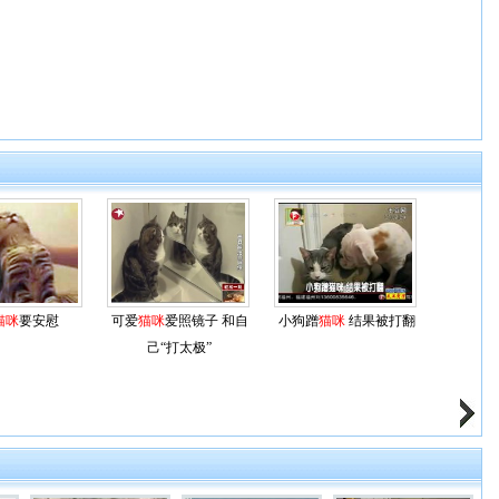
猫咪
要安慰
可爱
猫咪
爱照镜子 和自
小狗蹭
猫咪
结果被打翻
己“打太极”