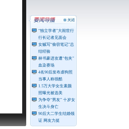
“独立学者”大闹世行
行长记者见面会
女贼写“偷窃笔记”总
结经验
林书豪进攻遭“包夹”
血染赛场
4名90后发布虐狗照
当事人称很酷
1.5万大学女生素颜
照曝光被选美
为争夺“男友” 十岁女
生决斗身亡
90后大二学生结婚领
证 网友力挺