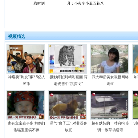
彩时刻
具：小火车小丑五花八
门
视频精选
神庙卖“剃发”赚2.5亿人
摄影师拍到精彩画面 两
武大80后美女教授网络
加
民币
老虎雪中“跳探戈”
走红
家有宝宝喜事多 妈妈打
霸气"狮子王" 对着游客
超有默契的一对狗狗 步
训
饱嗝宝宝笑不停
放屁
调一致草场遛弯