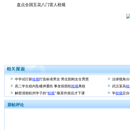
盘点全国五花八门雷人校规
中学试行新
校规
打造标准男女 男生阳刚女生秀慧
法律视角分
高二学生校内坠楼摔重伤 事发前因犯
校规
离校
武汉某高
校
解密清朝杭州学子的“
校规
”:敬茶作揖后才下课
学
校规
定自
跟帖评论