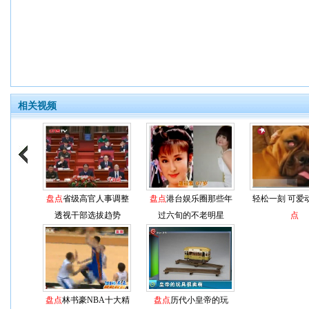
相关视频
盘点
省级高官人事调整
盘点
港台娱乐圈那些年
轻松一刻 可爱
透视干部选拔趋势
过六旬的不老明星
点
盘点
林书豪NBA十大精
盘点
历代小皇帝的玩