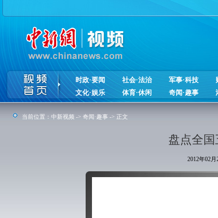
时政·要闻
社会·法治
军事·科技
文化·娱乐
体育·休闲
奇闻·趣事
当前位置：
中新视频
->
奇闻·趣事
-> 正文
盘点全国
2012年02