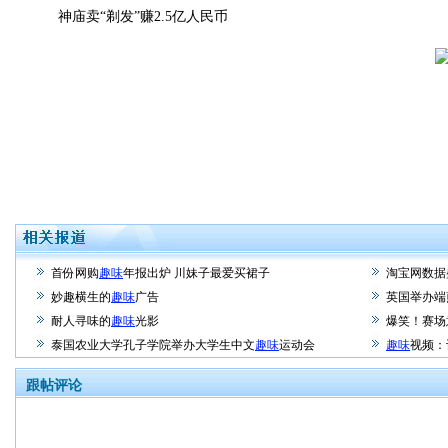
神庙卖“剃发”赚2.5亿人民币
首份网购
趣味
年报出炉 川妹子最爱买裙子
淘宝网数据
妙趣横生的
趣味
广告
英国举办端
耐人寻味的
趣味
光影
爆笑！赛场
泰国农业大学孔子学院举办大学生中文
趣味
运动会
趣味
视频：
跟帖评论