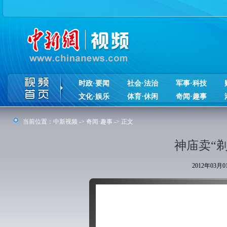
时政·要闻
社会·法治
军事·科技
文化·娱乐
体育·休闲
奇闻·趣事
当前位置：
中新视频
->
奇闻·趣事
-> 正文
神庙卖“剃
2012年03月