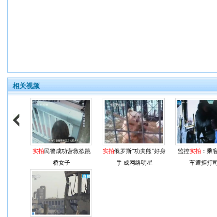
相关视频
实拍
民警成功营救欲跳
实拍
俄罗斯“功夫熊”好身
监控
实拍
：乘
桥女子
手 成网络明星
车遭拒打