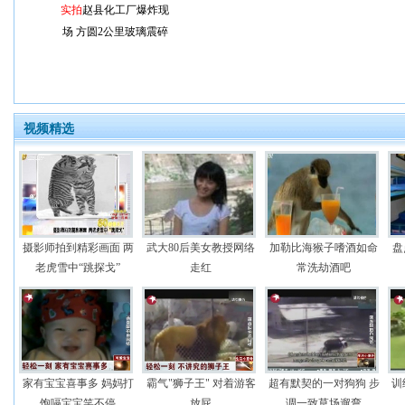
实拍
赵县化工厂爆炸现
场 方圆2公里玻璃震碎
视频精选
摄影师拍到精彩画面 两
武大80后美女教授网络
加勒比海猴子嗜酒如命
盘
老虎雪中“跳探戈”
走红
常洗劫酒吧
家有宝宝喜事多 妈妈打
霸气"狮子王" 对着游客
超有默契的一对狗狗 步
训
饱嗝宝宝笑不停
放屁
调一致草场遛弯