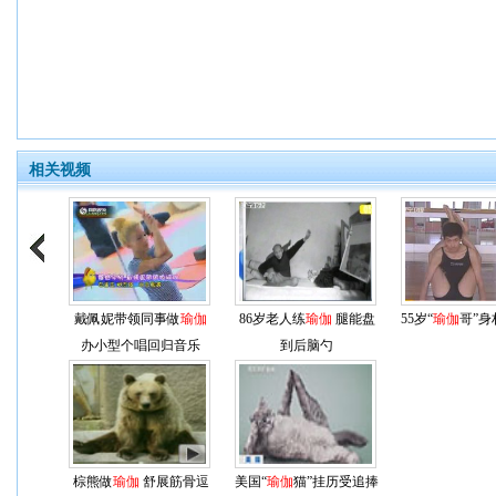
相关视频
戴佩妮带领同事做
瑜伽
86岁老人练
瑜伽
腿能盘
55岁“
瑜伽
哥”身
办小型个唱回归音乐
到后脑勺
棕熊做
瑜伽
舒展筋骨逗
美国“
瑜伽
猫”挂历受追捧