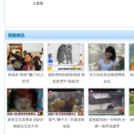
人发笑
视频精选
神庙卖“剃发”赚2.5亿人
摄影师拍到精彩画面 两
武大80后美女教授网络
加
民币
老虎雪中“跳探戈”
走红
家有宝宝喜事多 妈妈打
霸气"狮子王" 对着游客
超有默契的一对狗狗 步
训
饱嗝宝宝笑不停
放屁
调一致草场遛弯