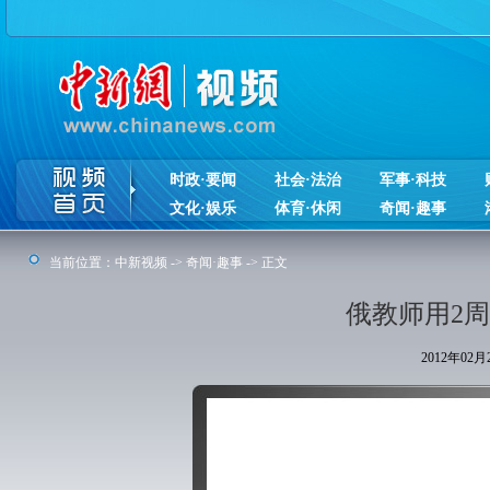
时政·要闻
社会·法治
军事·科技
文化·娱乐
体育·休闲
奇闻·趣事
当前位置：
中新视频
->
奇闻·趣事
-> 正文
俄教师用2
2012年02