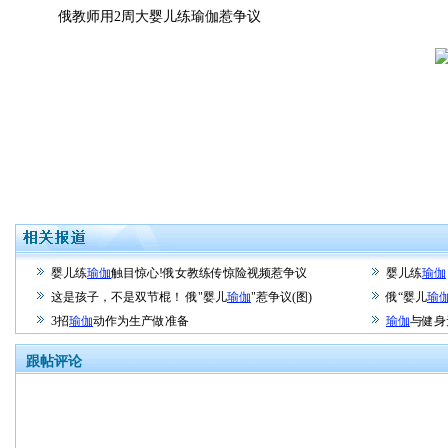
俄教师用2周大婴儿练瑜伽惹争议
婴儿练
瑜伽
触目惊心!俄女教练传惊险视频惹争议
婴儿练
瑜伽
这是孩子，不是双节棍！ 俄"婴儿
瑜伽
"惹争议(图)
俄“婴儿
瑜
3招
瑜伽
动作为生产做准备
瑜伽
与健身
跟帖评论