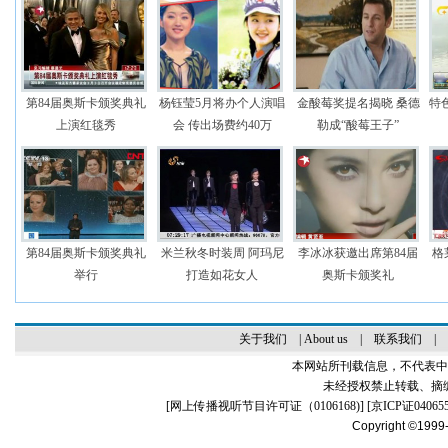
第84届奥斯卡颁奖典礼
杨钰莹5月将办个人演唱
金酸莓奖提名揭晓 桑德
特
上演红毯秀
会 传出场费约40万
勒成“酸莓王子”
第84届奥斯卡颁奖典礼
米兰秋冬时装周 阿玛尼
李冰冰获邀出席第84届
格
举行
打造如花女人
奥斯卡颁奖礼
关于我们
|
About us
|
联系我们
|
本网站所刊载信息，不代表中
未经授权禁止转载、摘
[
网上传播视听节目许可证（0106168)
] [
京ICP证04065
Copyright ©1999