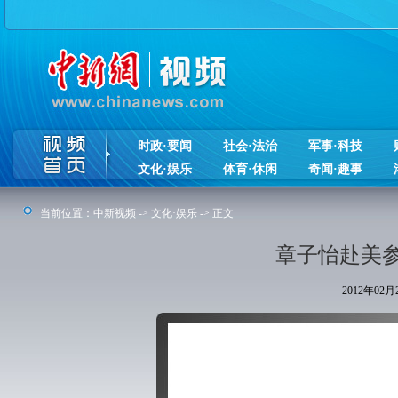
时政·要闻
社会·法治
军事·科技
文化·娱乐
体育·休闲
奇闻·趣事
当前位置：
中新视频
->
文化·娱乐
-> 正文
章子怡赴美
2012年02