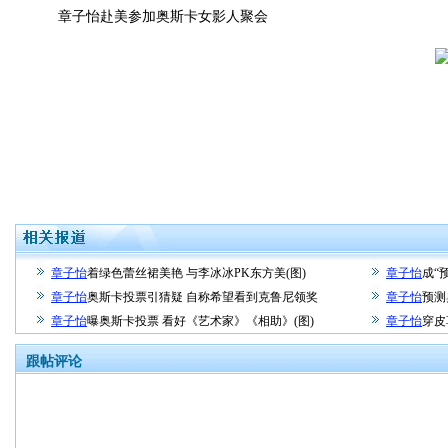
章子怡赴美参加奥斯卡女影人聚会
章子怡
着绿色蕾丝裙美艳 与李冰冰PK东方美(图)
章子怡
成“
章子怡
奥斯卡投票引猜疑 自称希望看到克鲁尼领奖
章子怡
预测
章子怡
曝奥斯卡投票 看好《艺术家》《相助》(图)
章子怡
穿皮
跟帖评论