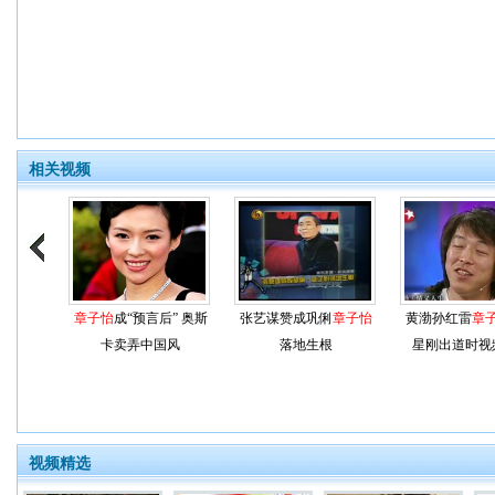
相关视频
章子怡
成“预言后” 奥斯
张艺谋赞成巩俐
章子怡
黄渤孙红雷
章
卡卖弄中国风
落地生根
星刚出道时视
视频精选