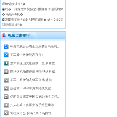
暒锛佸皢浜庘€�
路
杩�15鍏嬫媺绮夐捇鐜懓鑺遍瓊灏嗘媿鍗
� 浼颁环6鈥�
路
涓浗鐞冨憳娆ф垬鍐嶇牬闂� 姝︾鑷瘉
閰嶅緱涓娾€�
视频点击排行
朝鲜电视台公布金正恩骑白马驰骋...
美军袭击致伊朗高官身亡
澳大利亚山火烟霾飘千里 新西兰...
巴格达机场遭袭前 美军抵达科威...
美军击杀伊朗高级军官 华盛顿...
超硬核！2020年海军陆战队宣...
伊朗各界谴责美国实施恐怖主义行...
扣人心弦！多国女选手绝壁攀冰
郭德纲再当“师爷” 弟子高鹤彩...