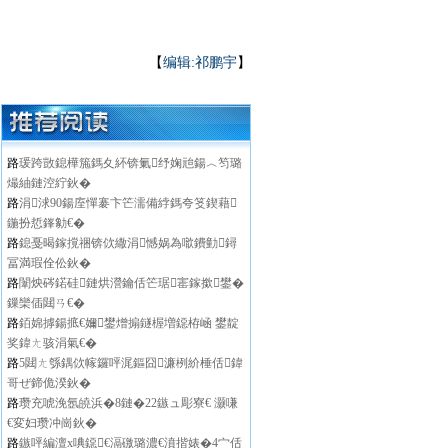
【
编辑:祁鹏宇
】
路
瑗跨敳鎴樺箷鎷夊紑锛氭纾婅兘鍚︿笉璐
熶紬鏈涳紵鈥�
路
涓浗90鍚庢憚褰卞笀濡備綍鎷夸笅鍥藉
鍦扮悊鎽勨€�
路
鎴戞暍鎵撹祵锛佽繖涓憾娲為噷鐨勭鐞
冨満瑕佺伀鈥�
路
闈炴硶鍩硅鏈烘瀯鑰佸笀琚寚鎵撳鐢�
鏁欒偛閮ㄢ€�
路
銆婂摢鍚掋€嬭鐢熷搧鐩楃増鐚栫崡 鐢靛
奖鍏ㄤ骇涓氣€�
路
5閮ㄤ綔鍝佽幏鑼呯浘鏂囧濂栵紒棰佸鍏
哥ぜ鍗佹湀鈥�
路
瓒充唬浼氬皢浜�8鏈�22鏃ュ彫寮€ 灏嗛
€変妇瓒冲崗鈥�
路
鏃呯編澶х唺鐚€滆礉璐濃€濆揩婊�4宀佸