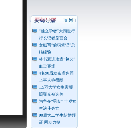
“独立学者”大闹世行
行长记者见面会
女贼写“偷窃笔记”总
结经验
林书豪进攻遭“包夹”
血染赛场
4名90后发布虐狗照
当事人称很酷
1.5万大学女生素颜
照曝光被选美
为争夺“男友” 十岁女
生决斗身亡
90后大二学生结婚领
证 网友力挺