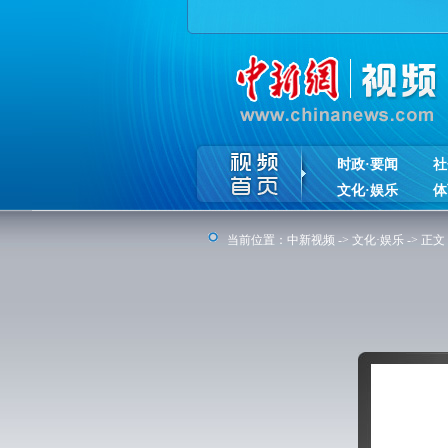
时政·要闻
社
文化·娱乐
体
当前位置：
中新视频
->
文化·娱乐
-> 正文