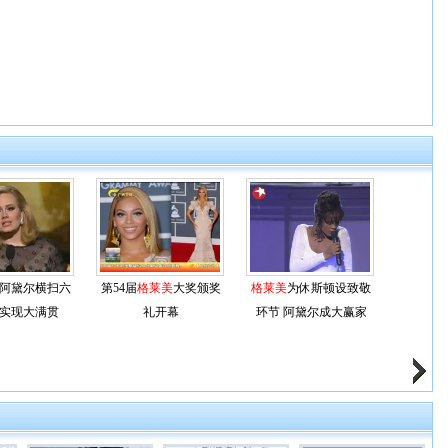
阿黛尔横扫六
第54届
格莱美
大奖颁奖
格莱美
为休斯顿设致敬
实现大满贯
礼开幕
环节 阿黛尔成大赢家