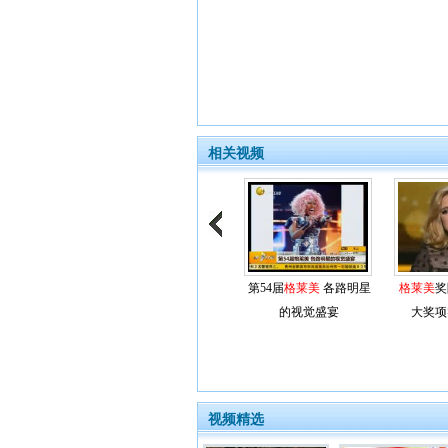
相关视频
第54届
格莱美
各路明星
格莱美
奖
的视觉盛宴
大奖项
视频精选