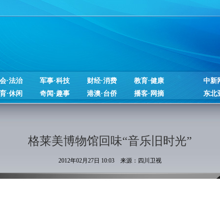
会·法治
军事·科技
财经·消费
教育·健康
中新
育·休闲
奇闻·趣事
港澳·台侨
播客·网摘
东北
格莱美博物馆回味“音乐旧时光”
2012年02月27日 10:03 来源：四川卫视