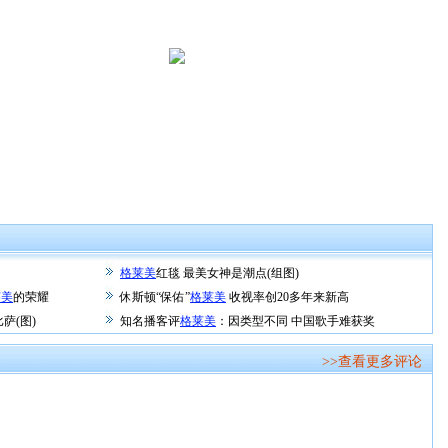
格莱美
红毯 最美女神是潮点(组图)
莱美
的荣耀
休斯顿“保佑”
格莱美
收视率创20多年来新高
萨(图)
知名播客评
格莱美
：因类型不同 中国歌手难获奖
>>查看更多评论