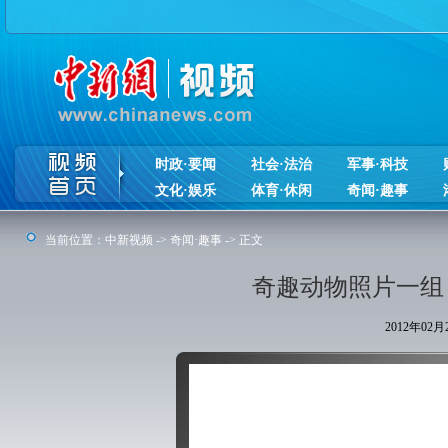
时政·要闻
社会·法治
军事·科技
文化·娱乐
体育·休闲
奇闻·趣事
当前位置：
中新视频
->
奇闻·趣事
-> 正文
奇趣动物照片一组
2012年02