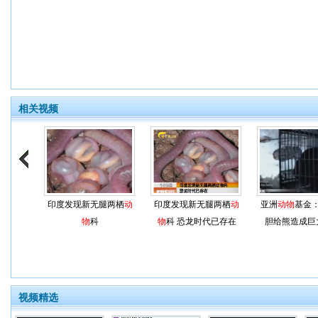
相关视频
印度发现新无腿两栖
动
印度发现新无腿两栖
动
亚洲
动物
基金
物
科
物
科 恐龙时代已存在
胆给熊造成巨
视频精选