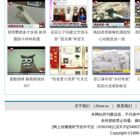
聪明鹦鹉多才多能 捡球
花花公子拟建太空俱乐
挑战者用摄像机捕捉惊
跟
翻跟斗样样精通
部 “脱衣舞”将登天
心动魄悬崖一跳
耍酷猫咪 戴着眼镜拍
“怕老婆六境界”引关注
壶口瀑布现"冰封奇观"
MV
宛若白龙俯卧峡谷
关于我们
|
About us
|
联系我们
|
本网站所刊载信息，不代表中
未经授权禁止转载、摘
[
网上传播视听节目许可证（0106168)
] [
京ICP证04065
Copyright ©1999