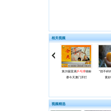
相关视频
第20届亚洲
乒乓球
锦标
“捏不碎
赛今天澳门开打
黄好
视频精选