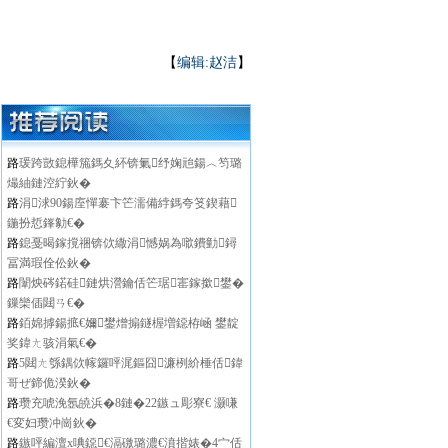
【
编辑:赵洁
】
路
瑗跨敳鎴樺箷鎷夊紑锛氭纾婅兘鍚︿笉璐
熶紬鏈涳紵鈥�
路
涓浗90鍚庢憚褰卞笀濡備綍鎷夸笅鍥藉
鍦扮悊鎽勨€�
路
鎴戞暍鎵撹祵锛佽繖涓憾娲為噷鐨勭鐞
冨満瑕佺伀鈥�
路
闈炴硶鍩硅鏈烘瀯鑰佸笀琚寚鎵撳鐢�
鏁欒偛閮ㄢ€�
路
銆婂摢鍚掋€嬭鐢熷搧鐩楃増鐚栫崡 鐢靛
奖鍏ㄤ骇涓氣€�
路
5閮ㄤ綔鍝佽幏鑼呯浘鏂囧濂栵紒棰佸鍏
哥ぜ鍗佹湀鈥�
路
瓒充唬浼氬皢浜�8鏈�22鏃ュ彫寮€ 灏嗛
€変妇瓒冲崗鈥�
路
鏃呯編澶х唺鐚€滆礉璐濃€濆揩婊�4宀佸