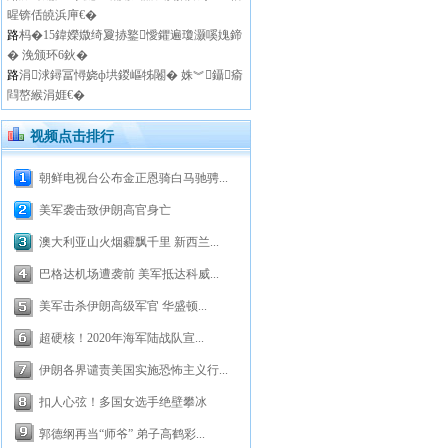
暒锛佸皢浜庘€�
路
杩�15鍏嬫媺绮夐捇鐜懓鑺遍瓊灏嗘媿鍗
� 浼颁环6鈥�
路
涓浗鐞冨憳娆ф垬鍐嶇牬闂� 姝︾鑷瘉
閰嶅緱涓娾€�
视频点击排行
朝鲜电视台公布金正恩骑白马驰骋...
美军袭击致伊朗高官身亡
澳大利亚山火烟霾飘千里 新西兰...
巴格达机场遭袭前 美军抵达科威...
美军击杀伊朗高级军官 华盛顿...
超硬核！2020年海军陆战队宣...
伊朗各界谴责美国实施恐怖主义行...
扣人心弦！多国女选手绝壁攀冰
郭德纲再当“师爷” 弟子高鹤彩...