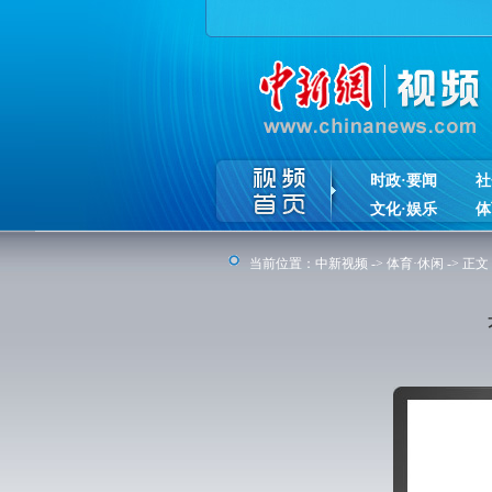
时政·要闻
社
文化·娱乐
体
当前位置：
中新视频
->
体育·休闲
-> 正文