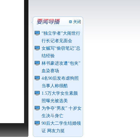
“独立学者”大闹世行
行长记者见面会
女贼写“偷窃笔记”总
结经验
林书豪进攻遭“包夹”
血染赛场
4名90后发布虐狗照
当事人称很酷
1.5万大学女生素颜
照曝光被选美
为争夺“男友” 十岁女
生决斗身亡
90后大二学生结婚领
证 网友力挺