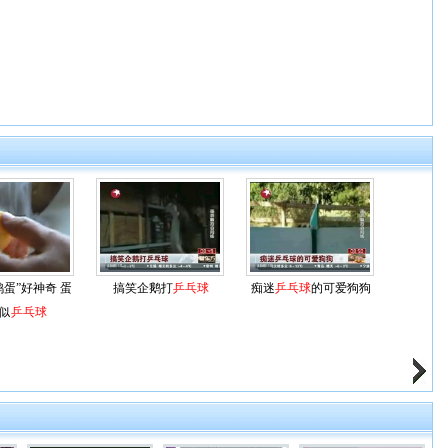
鸡蛋”好神奇 蛋
搞笑企鹅打
乒乓球
痴迷
乒乓球
的可爱狗狗
似
乒乓球