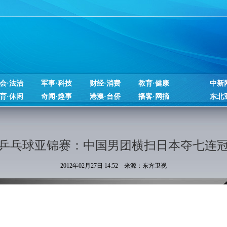
会·法治
军事·科技
财经·消费
教育·健康
中新
育·休闲
奇闻·趣事
港澳·台侨
播客·网摘
东北
乒乓球亚锦赛：中国男团横扫日本夺七连
2012年02月27日 14:52 来源：东方卫视