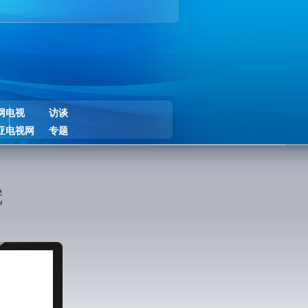
网电视
访谈
亚电视网
专题
冠