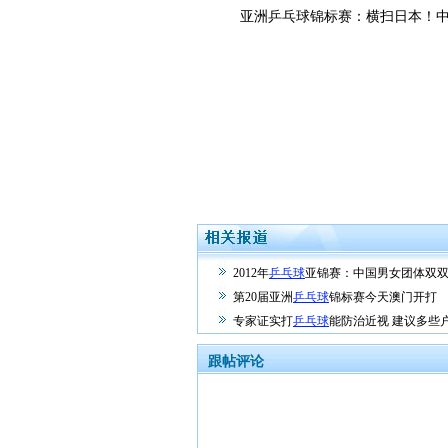
亚洲乒乓球锦标赛：横扫日本！中
2012年
乒乓球
亚锦赛：中国男女团体双
第20届亚洲
乒乓球
锦标赛今天澳门开打
专家证实打
乒乓球
能防治近视 建议多些
跟帖评论