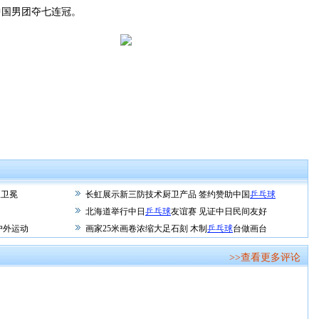
国男团夺七连冠。
双卫冕
长虹展示新三防技术厨卫产品 签约赞助中国
乒乓球
北海道举行中日
乒乓球
友谊赛 见证中日民间友好
户外运动
画家25米画卷浓缩大足石刻 木制
乒乓球
台做画台
>>查看更多评论