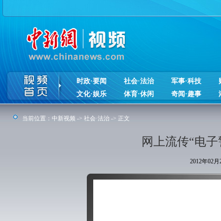
时政·要闻
社会·法治
军事·科技
文化·娱乐
体育·休闲
奇闻·趣事
当前位置：
中新视频
->
社会·法治
-> 正文
网上流传“电子
2012年02