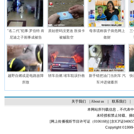
"名二代"犯事:罗伯特.肯
原始密码没更改 医保卡
母亲谎称孩子病危网上
三
尼迪之子闹事成被告
被贼取空
敛财
越野自燃或是电路故障
轿车自燃 堵车耽误扑救
新手错把油门当刹车 汽
快
所致
车冲进储蓄所
关于我们
|
About us
|
联系我们
|
本网站所刊载信息，不代表中
未经授权禁止转载、摘
[
网上传播视听节目许可证（0106168)
] [
京ICP证04065
Copyright ©1999