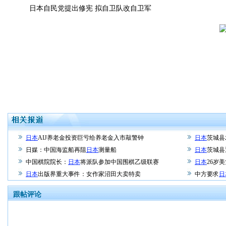
日本自民党提出修宪 拟自卫队改自卫军
日本
AIJ养老金投资巨亏给养老金入市敲警钟
日本
茨城县
日媒：中国海监船再阻
日本
测量船
日本
茨城县
中国棋院院长：
日本
将派队参加中国围棋乙级联赛
日本
26岁
日本
出版界重大事件：女作家沼田大卖特卖
中方要求
日
跟帖评论