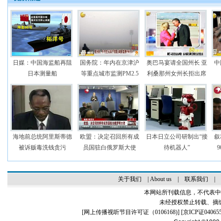
日媒：中国海监船再阻
国务院：年内在京津沪
奥巴马宴请全国州长 亚
中
日本测量船
等重点城市监测PM2.5
利桑那州女州长拒出席
海地前总统阿里斯蒂德
欧盟：决定召回所有成
日本日立公司研制出“接
叙
被诉贩毒洗钱贪污
员国驻白俄罗斯大使
待机器人”
关于我们
|
About us
|
联系我们
|
本网站所刊载信息，不代表中
未经授权禁止转载、摘
[
网上传播视听节目许可证（0106168)
] [
京ICP证04065