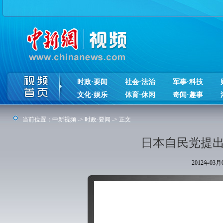
时政·要闻
社会·法治
军事·科技
文化·娱乐
体育·休闲
奇闻·趣事
当前位置：
中新视频
->
时政·要闻
-> 正文
日本自民党提出
2012年03