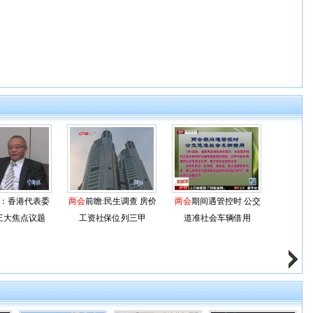
：香港代表委
两会
前瞻:民生调查 房价
两会
期间遇管控时 公交
三大焦点议题
工资社保位列三甲
道准社会车辆借用