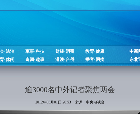
会·法治
军事·科技
财经·消费
教育·健康
中新
育·休闲
奇闻·趣事
港澳·台侨
播客·网摘
东北
逾3000名中外记者聚焦两会
2012年03月01日 20:53 来源：中央电视台