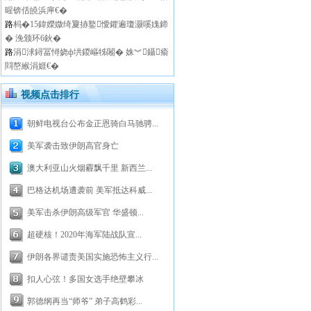
暒锛佸皢浜庘€�
路
杩�15鍏嬫媺绮夐捇鐜懓鑺遍瓊灏嗘媿鍗
� 浼颁环6鈥�
路
涓浗鐞冨憳娆ф垬鍐嶇牬闂� 姝︾鑷瘉
閰嶅緱涓娾€�
视频点击排行
朝鲜电视台公布金正恩骑白马驰骋...
美军袭击致伊朗高官身亡
澳大利亚山火烟霾飘千里 新西兰...
巴格达机场遭袭前 美军抵达科威...
美军击杀伊朗高级军官 华盛顿...
超硬核！2020年海军陆战队宣...
伊朗各界谴责美国实施恐怖主义行...
扣人心弦！多国女选手绝壁攀冰
郭德纲再当“师爷” 弟子高鹤彩...