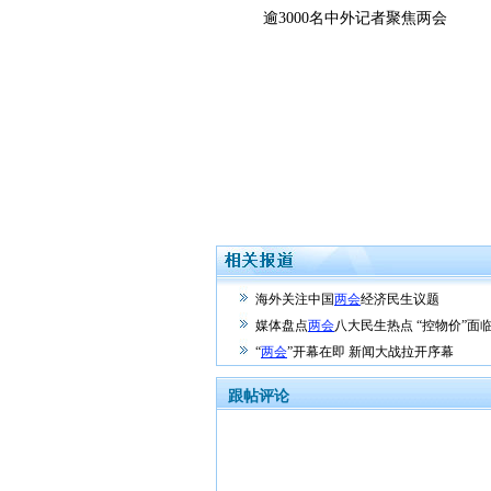
逾3000名中外记者聚焦两会
海外关注中国
两会
经济民生议题
媒体盘点
两会
八大民生热点 “控物价”面
“
两会
”开幕在即 新闻大战拉开序幕
跟帖评论