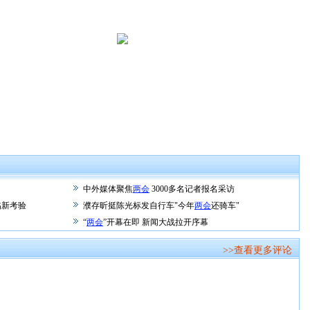
中外媒体聚焦
两会
3000多名记者报名采访
临新考验
濮存昕挺陈光标发自行车"今年
两会
还骑车"
“
两会
”开幕在即 新闻大战拉开序幕
>>查看更多评论