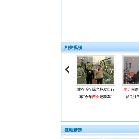
相关视频
濮存昕挺陈光标发自行
两会
前瞻
车“今年
两会
还骑车”
员关注
视频精选