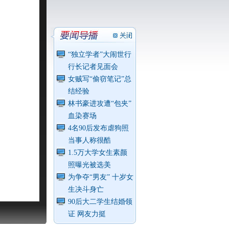
“独立学者”大闹世行
行长记者见面会
女贼写“偷窃笔记”总
结经验
林书豪进攻遭“包夹”
血染赛场
4名90后发布虐狗照
当事人称很酷
1.5万大学女生素颜
照曝光被选美
为争夺“男友” 十岁女
生决斗身亡
90后大二学生结婚领
证 网友力挺