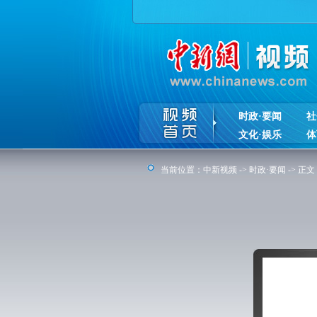
时政·要闻
社
文化·娱乐
体
当前位置：
中新视频
->
时政·要闻
-> 正文