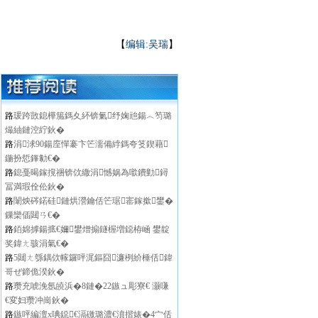
【
编辑:吴瑞
】
路
瑗跨敳鎴樺箷鎷夊紑锛氭纾婅兘鍚︿笉璐
熶紬鏈涳紵鈥�
路
涓浗90鍚庢憚褰卞笀濡備綍鎷夸笅鍥藉
鍦扮悊鎽勨€�
路
鎴戞暍鎵撹祵锛佽繖涓憾娲為噷鐨勭鐞
冨満瑕佺伀鈥�
路
闈炴硶鍩硅鏈烘瀯鑰佸笀琚寚鎵撳鐢�
鏁欒偛閮ㄢ€�
路
銆婂摢鍚掋€嬭鐢熷搧鐩楃増鐚栫崡 鐢靛
奖鍏ㄤ骇涓氣€�
路
5閮ㄤ綔鍝佽幏鑼呯浘鏂囧濂栵紒棰佸鍏
哥ぜ鍗佹湀鈥�
路
瓒充唬浼氬皢浜�8鏈�22鏃ュ彫寮€ 灏嗛
€変妇瓒冲崗鈥�
路
鏃呯編澶х唺鐚€滆礉璐濃€濆揩婊�4宀佸