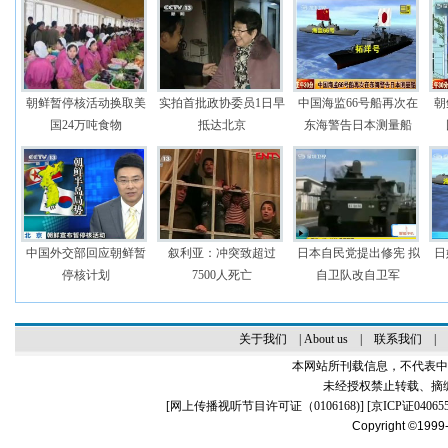
朝鲜暂停核活动换取美
实拍首批政协委员1日早
中国海监66号船再次在
朝
国24万吨食物
抵达北京
东海警告日本测量船
中国外交部回应朝鲜暂
叙利亚：冲突致超过
日本自民党提出修宪 拟
日
停核计划
7500人死亡
自卫队改自卫军
关于我们
|
About us
|
联系我们
|
本网站所刊载信息，不代表中
未经授权禁止转载、摘
[
网上传播视听节目许可证（0106168)
] [
京ICP证04065
Copyright ©1999