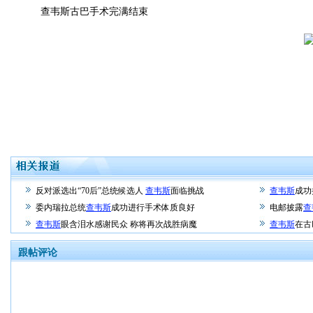
查韦斯古巴手术完满结束
反对派选出“70后”总统候选人
查韦斯
面临挑战
查韦斯
成功
委内瑞拉总统
查韦斯
成功进行手术体质良好
电邮披露
查
查韦斯
眼含泪水感谢民众 称将再次战胜病魔
查韦斯
在古
跟帖评论