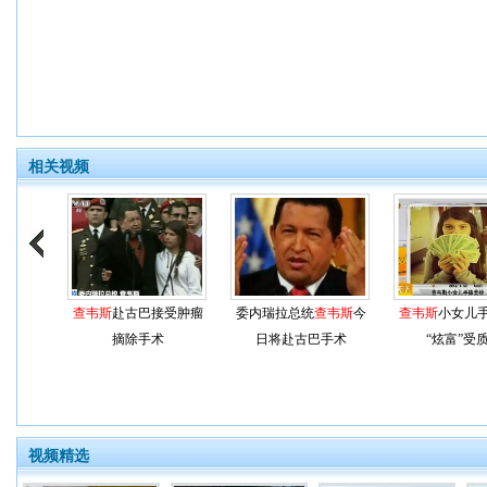
相关视频
查韦斯
赴古巴接受肿瘤
委内瑞拉总统
查韦斯
今
查韦斯
小女儿
摘除手术
日将赴古巴手术
“炫富”受
视频精选