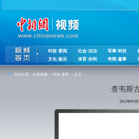
时政·要闻
社会·法治
军事·科技
文化·娱乐
体育·休闲
奇闻·趣事
当前位置：
中新视频
->
时政·要闻
-> 正文
查韦斯
2012年03