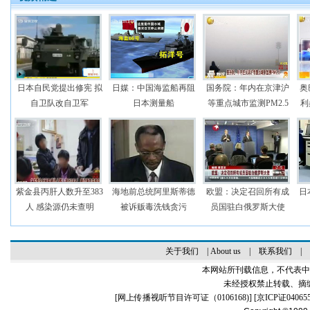
日本自民党提出修宪 拟
日媒：中国海监船再阻
国务院：年内在京津沪
奥
自卫队改自卫军
日本测量船
等重点城市监测PM2.5
利
紫金县丙肝人数升至383
海地前总统阿里斯蒂德
欧盟：决定召回所有成
日
人 感染源仍未查明
被诉贩毒洗钱贪污
员国驻白俄罗斯大使
关于我们
|
About us
|
联系我们
|
本网站所刊载信息，不代表中
未经授权禁止转载、摘
[
网上传播视听节目许可证（0106168)
] [
京ICP证04065