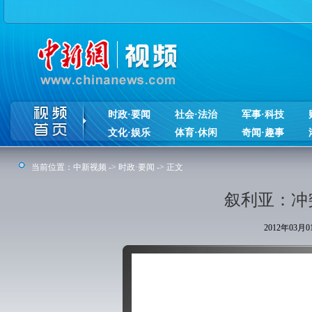
时政·要闻
社会·法治
军事·科技
文化·娱乐
体育·休闲
奇闻·趣事
当前位置：
中新视频
->
时政·要闻
-> 正文
叙利亚：冲突
2012年03月