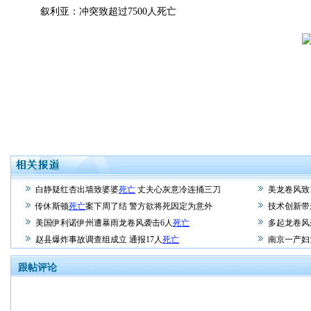
叙利亚：冲突致超过7500人死亡
白静疑红杏出墙致婆婆
死亡
丈夫心灰意冷连捅三刀
美龙卷风致
传休斯顿
死亡
案下周了结 警方欲将死因定为意外
技术创新带
美国伊利诺伊州遭暴雨龙卷风袭击6人
死亡
多起龙卷风
赵县爆炸事故调查组成立 通报17人
死亡
南京一产妇
跟帖评论