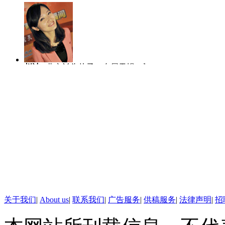
清楚幕后的真正黑手是谁，但一个
方推特上声称为此负责。
红会社监委拟重新调查郭美
赵洁
北京丫头片子，专属天蝎，爱哭
陈虎龙
中国传
爱笑爱玩爱闹。
士，曾任深圳大
【主持人】我们再来关注红十
人比赛全国八强
红十字会的救助工作一直伴随着
白鸽就表示，(点图)“郭美美事件
红十字会社会监督委员会新闻发
重新启动针对郭美美事件的调查
马宁
主播团队的新成员，2004年至
李越
2010年
2012年在中国教育电视台担任新闻主
作中逐渐形成端
播。和热爱的新闻工作在一起，生活每
了主持，更喜欢
【画面】据王永介绍，红十字
天都充满阳光和快乐。
线。
关于我们
|
About us
|
联系我们
|
广告服务
|
供稿服务
|
法律声明
|
招
案达成初步共识，中国红十字会