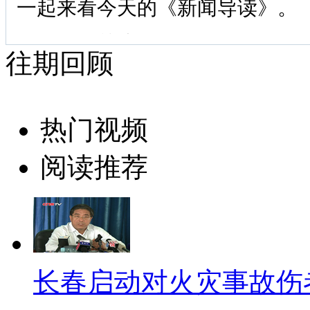
一起来看今天的《新闻导读》。
头条关注：驾照直考是否会成
往期回顾
网言网语为您带来：工信部表
此外还有新闻地图：中国自主
热门视频
一大头条
阅读推荐
标题：驾照直考是看上去很美的
【口播】想要成为有车一族吗
难、学费贵、车牌贵。最近，公
长春启动对火灾事故伤
消息，不过很快就有人发现，驾
行很难。直考为什么不能真正实行