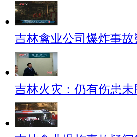
者进行了调查采访。
标题：“自学成才”难保通过率
吉林禽业公司爆炸事故
【同期】石家庄市驾驶人管理
现在我们这儿不办直考，(原来
么取消了)因为人太多，并且考过
【解说】2009年石家庄就实
吉林火灾：仍有伤患未
率低已经停止了驾照直考。为什
例规定：在道路上学习驾驶，应
理部门指定的路线、时间进行” ，
导下进行”。一位驾校教练员表