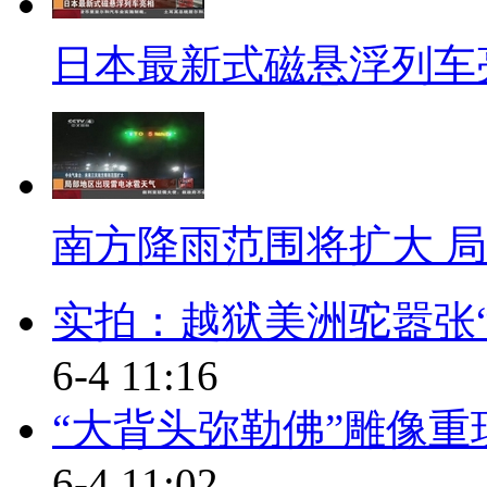
【同期】媒体人 王小姐
日本最新式磁悬浮列车亮
他们给我们的结果就是不管怎样
【解说】对此，宁波市公安局
珏昊向记者介绍说，根据最新的
南方降雨范围将扩大 
人员必须通过规定学时后，经公
施起来是很难。记者又联系了杭
实拍：越狱美洲驼嚣张“
恕，他说目前驾照直考的法规支
6-4 11:16
【同期】杭州市交警支队车管
“大背头弥勒佛”雕像重
根据我们交通法实施条例 然后
6-4 11:02