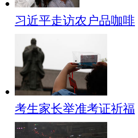
二网言网语
习近平走访农户品咖啡
工信部：微信是否收费企业
【口播】围绕微信的收费风波一
称，微信是否收费腾讯说了算，
【解说】在23日的季度新闻发
达了两层意思：一是，工信部鼓
联网的创新发展。二是互联网和
定。此前外界一直关注，微信等O
考生家长举准考证祈福
语音业务，运营商是否该向OTT
互联网企业通过市场机制解决发