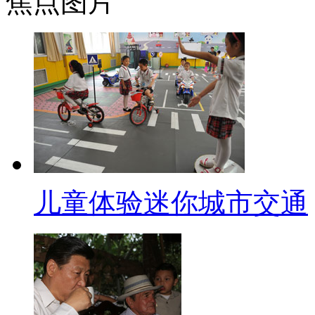
焦点图片
或者什么从源头上 把一些法规进行
【解说】业内人士认为，要解
允许教练员个人招收学员，教练
确保安全问题。随着驾照直考政
司，专门服务于没有驾照的学员
【同期】长沙市公安局 机动车
儿童体验迷你城市交通
(现在最需要的)一个叫舆论导
合法的 然后要给他提供条件 他说
给教练员 教练证 教练车要上牌 
台 给这些有这样要求的人 给他