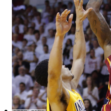
样，它的赢利模式还在探索呢。
深圳社保局承认曾抽取社保基
【口播】近日有网友爆料称，深
日深圳社保局开发布会证实，网
股份。社保局于1995年成立深
注资500万元。
【解说】深圳社保局新闻发言
这6家分支机构的直接投资方是
出台政策限制社保基金投资后，
用社保局的管理费用注资。虽然