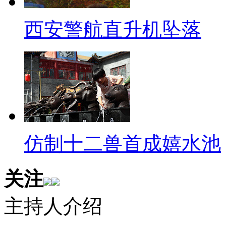
美联社推特遭黑发假消息
西安警航直升机坠落
【主持人】美联社官方推特账户
炸奥巴马受伤”假消息(点图)。
度引发股市暴跌。
【画面】23日下午，美联社官
次爆炸，巴拉克•奥巴马受伤。”
仿制十二兽首成嬉水池
绪。美国股市也受其影响瞬间暴跌
其他股票及债券、期货也受到了
关注
随后，拥有近200万粉丝的美
主持人介绍
己的账户遭到黑客攻击，并澄清