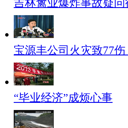
吉林禽业爆炸事故疑问
【同期】河北某驾校教练 梁
我觉得(驾照直考)可行性不大
记录仪的(教练车)，而且场地啊
宝源丰公司火灾致77伤
标题：宁波记者暗访碰壁 直
【解说】宁波王小姐是媒体人
本想去宁波市公安局交通警察局
行报考驾照，必须通过驾校才能
“毕业经济”成烦心事
被吊销驾照需重新考试的人呢？
带着这样的疑问，她来到宁波车
方一口回绝了王小姐的报名要求