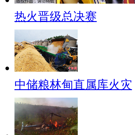
一，但与社保物业公司没有经济
质疑，社保局拿着管理费用去投
热火晋级总决赛
事件一经曝出，网友们的议论
一位山东济宁的网友说：盈利
网友半红的苹果说：社保管理
说明管理费太高了！
中储粮林甸直属库火灾
一位广东佛山的网友说：现在
养老缺口，为什么要延迟享受晚
了！
三、新闻地图