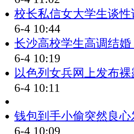
关指定的路线 时间还有教练车 教
校长私信女大学生谈性话
据我们杭州市道路运输管理条例呢
驾校的人 进行这种培训 所以到
6-4 10:44
【解说】记者从湖南、广东、
长沙高校学生高调结婚
人报考驾照政策还没有落实。学
6-4 10:19
练、选择合法自学场地三个“门槛
以色列女兵网上发布裸露
不会选择驾照直考。
6-4 10:11
【同期】石家庄 驾校学员
(你会选择驾照直考吗)不会选
钱包到手小偷突然良心
全问题，毕竟要打好基础，还是
6-4 10:09