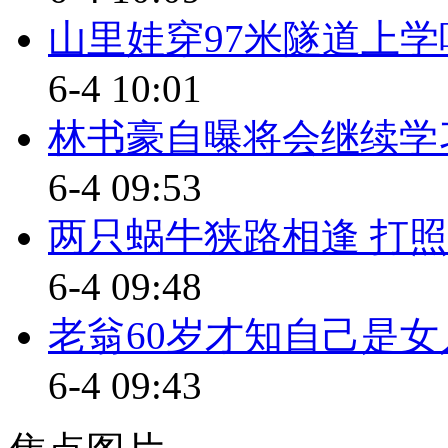
【同期】湖南长沙市 驾校学
山里娃穿97米隧道上学
我觉得建议还是去驾校学比较好
6-4 10:01
帮着打下方向盘 踩下刹车之类的
林书豪自曝将会继续学
标题：驾校直考：提供平台
6-4 09:53
【解说】驾校直考是“空欢喜”
两只蜗牛狭路相逢 打照
管所考试科指导员戎承恕认为，
6-4 09:48
套的法规。
老翁60岁才知自己是女
【同期】杭州市交警支队车管
6-4 09:43
现在我们也是一个法制社会 肯
有依据 所以我觉得也就是这个事