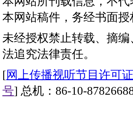
本网站所刊载信息，不代
是在5月中下旬重启调查，王永
山地震灾后的紧急救援救灾基本
本网站稿件，务经书面授
的重新调查。
未经授权禁止转载、摘编
除了社监委参与调查之外，中
法追究法律责任。
查，号召大家从网上推举代表，
机构参与调查。
[
网上传播视听节目许可证（0
中国自主研发1号生物航煤试
号
] 总机：86-10-8782668
【主持人】一提到地沟油，估
地沟油还是生物燃料的原材料。
【地图】24日凌晨5点43分，