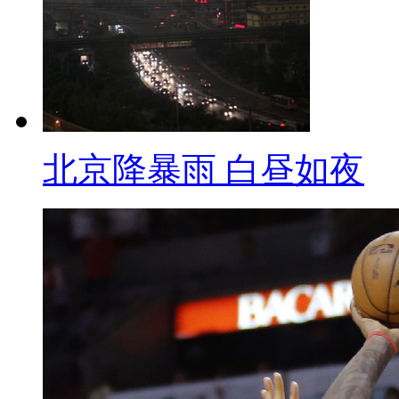
监管。
对此，网友们议论纷纷。
网友无奈的五月说：
移动联通是网络提供商，它为
北京降暴雨 白昼如夜
你家洗车铺子赚钱 除了收水费，
网友哥斯达黎加 说：这个真不
现费，还要按日交透支利息一样
了，所以需要采取某种方式实行
网友爱韩剧说：微信根本就不
在可以用微信打车，将来可以用微信买