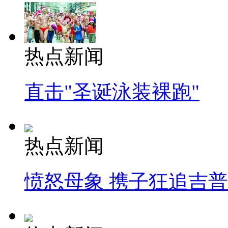
热点新闻
直击"圣诞泳装裸跑"
热点新闻
愤怒母象 携子狂追吉