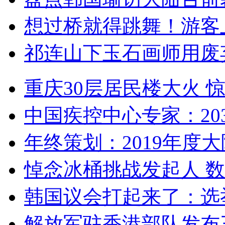
想过桥就得跳舞！游客
祁连山下玉石画师用废
重庆30层居民楼大火
中国疾控中心专家：203
年终策划：2019年度大陆
悼念冰桶挑战发起人 数百
韩国议会打起来了：选举
解放军驻香港部队发布三