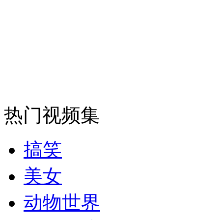
安徽一实载49人客车翻车
走！跟着总书记去植树
热门视频集
消防员救轻生者
花炮节热闹非凡
减压"枕头大战"
搞笑
纽约上演“枕头大战”
美女
动物世界
司机酒驾遇交警 急速倒车逃窜