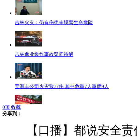
吉林火灾：仍有伤患未脱离生命危险
吉林禽业爆炸事故疑问待解
宝源丰公司火灾致77伤 其中危重7人重症9人
0
顶
收藏
分享到：
“毕业经济”成烦心事
【口播】都说安全责任