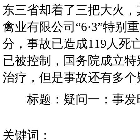
东三省却着了三把大火，
日本最新式磁悬浮列车亮相 最高时速500公里
禽业有限公司“6·3”特别
分，事故已造成119人
南方降雨范围将扩大 局部将现雷电冰雹天气
已被控制，国务院成立特
治疗，但是事故还有多个
英国移民新政引发咖喱危机 餐厅开发本地厨师
标题：疑问一：事发时
德国多瑙河水位达到500年来最高
关键词：