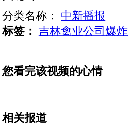
日航787客机电池装置再现故障
分类名称：
中新播报
山西运城恶犬咬伤多人 警民合力深夜将其击毙
标签：
吉林禽业公司爆炸
女孩北京地铁殴打老人 痛下狠手拳打脚踢
您看完该视频的心情
无痛分娩是否安全 医生回应
外交部：反对强权政治霸凌主义
外交部：有关国家言论片面不公正
相关报道