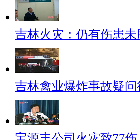
班27升的气耗费用和每月500
营，每班向公司缴交370元定额
吉林火灾：仍有伤患未
个人所有。两班司机每月须做满2
自主选择休息或营运。
【口播】“聘任制”听起来新鲜
《长江时评》就总结三大好处
吉林禽业爆炸事故疑问
聘任制，聘任制是让广大的哥多
迎。第二，收入不减，风险降低
就解决了的哥的后顾之忧。
看来“聘任制”的好处不少，但
宝源丰公司火灾致77伤