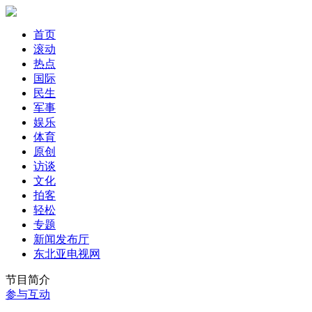
首页
滚动
热点
国际
民生
军事
娱乐
体育
原创
访谈
文化
拍客
轻松
专题
新闻发布厅
东北亚电视网
节目简介
参与互动