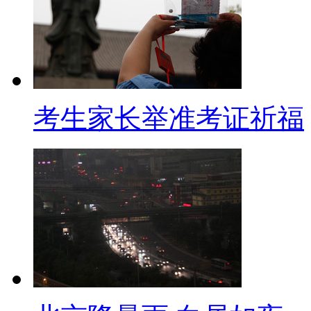
过马路”之后，将近一个月的“缓
民一旦闯了红灯，也要开始受罚
【画面】5月6日开始，北京市
不，行人闯红灯罚款10元，非机
考生家长举准考证祈福
过，交管部门也表示，考虑到行
在难度不小，罚款处罚也只是执
阻、带头硬闯红灯的骑车人和行
辅助纠正。
你还敢吃“街头玉米”吗？
【口播】在路上咱们得遵守交
走累了想歇歇脚，啃一根香甜的