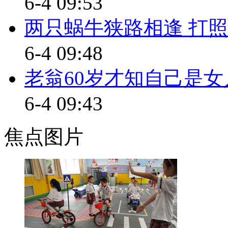
6-4 09:53
实能够给行业带来切实的改善，
两只蜗牛狭路相逢 打照
中国道路运输协会秘书长王丽
6-4 09:48
出租行业的改进和提升应该明确
入，还要解决打车难等问题，应
老翁60岁才知自己是女
二、时事每日鲜
6-4 09:43
同一驾照最多能为3辆车销分
焦点图片
【主持人】 “的哥聘任制”既
和稳定，为广州的出租车司机提
提起精神的是遵守交规，按章行
行为已被交管部门发现，而且“转