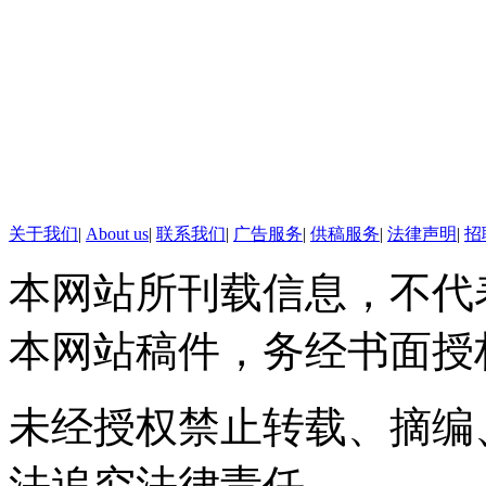
频道，能够拿自己的亲身体验去
相！”
微博网友“永远的miaomiao
知非福！”
马宁
主播团队的新成员，2004年至
李越
2010年
2012年在中国教育电视台担任新闻主
作中逐渐形成端
播。和热爱的新闻工作在一起，生活每
了主持，更喜欢
微博网友“阿才时代”说：“当
天都充满阳光和快乐。
线。
关于我们
|
About us
|
联系我们
|
广告服务
|
供稿服务
|
法律声明
|
招
扇门；埋没人才是人家的事，不
本网站所刊载信息，不代
【口播】不经历风雨，怎能见
本网站稿件，务经书面授
了人生的精彩转折，我们行走在
实不管我们是身体在路上还是灵
未经授权禁止转载、摘编
应当考虑一定的社会秩序和法律法
法追究法律责任。
人上大学的朋友都要适时反思了