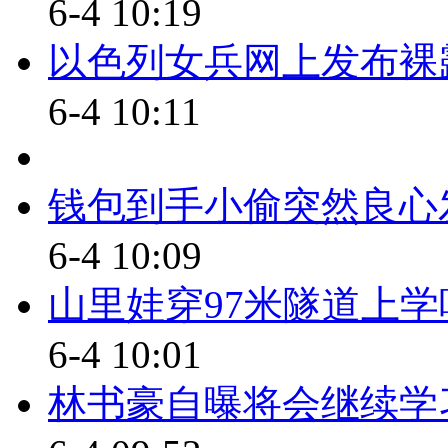
【同期】广州的士司机 张先
6-4 10:19
我开出租车开了27年了，什么
以色列女兵网上发布裸露
说去，现在出租车行业太难做了
6-4 10:11
机都说领到的钱太少太少了。
标题：的哥“聘任制”或在全
钱包到手小偷突然良心
【解说】广州施行的“聘任制”
6-4 10:09
解，“聘任制”将来还会在全行业
山里娃穿97米隧道上学
近日，三亚广达公共交通有限
6-4 10:01
投放250辆出租车。并实行公车
林书豪自曝将会继续学
对于广州的尝试，上海市交通