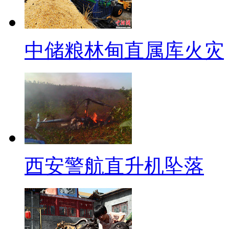
段，豪车、各式名品都是国人炫
数高收入者将非物质享受视为奢
中储粮林甸直属库火灾
是不是也得多增加点精神追求！
三 网络大红人：
罗彩霞——人生路上的精彩
【口播】刚刚我们看过了在出
上又有哪些坎坷与转折呢？罗彩霞
西安警航直升机坠落
份证被盗用造成2009年本该在
为新闻热议的话题。然而，今天
者。