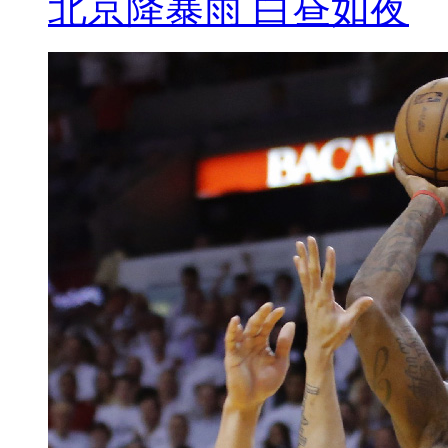
北京降暴雨 白昼如夜
么就这么香这么嫩呢？
【解说】近日，一则“你还敢吃
发，微博说一网友以自己要卖煮玉
米“久煮不坏”的原因，老板说：
知道要往锅里放玉米香精。这样
时间，玉米都不会馊掉，能卖更长
【口播】其实早在前两年，街头
被媒体曝出，专家介绍说，“甜玉
量，就会对人体的消化系统带来
各位食客，还得多加小心！说完