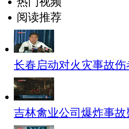
热门视频
一、观察家
阅读推荐
【口播】出门最头疼的就是堵
风雨里等上半个多钟头的滋味，
喊冤叫屈，“说自己早上一睁眼就
革到底何去何从呢。日前，广州
长春启动对火灾事故伤
的哥们再也不用顶着“份子钱”过
积极性会随之提高吗？
标题：的哥“聘任制”：再见！
吉林禽业公司爆炸事故
【解说】据广州市白云集团介绍
机每月1800元的底薪，还另外