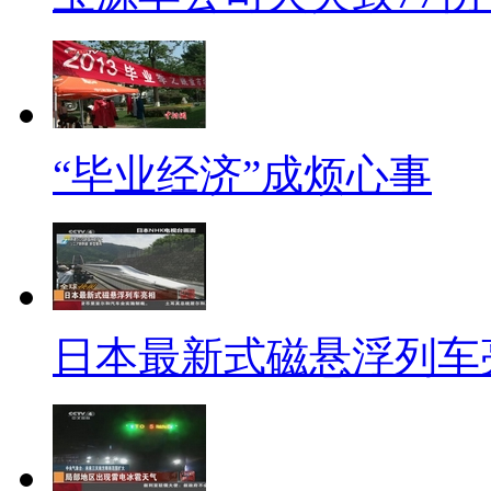
制，仅仅“看上去很美””。为什
际上交的费用比承包制的承包费也只
成本框架之下的费用承担，从承
《羊城晚报》则认为，新制度似
“毕业经济”成烦心事
无法判断任务定额是高还是低，
但司机的社会保障福利元素更加
“聘任制”究竟如何，我们还得
日本最新式磁悬浮列车亮
标题：广州试行 “聘任制” 的
【同期】广州的士司机 梁先
现在是聘任制，对我们有病，