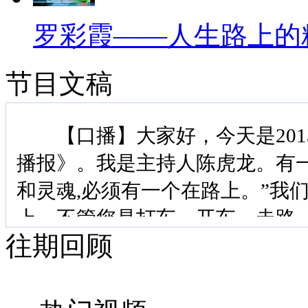
罗彩霞——人生路上的
节目文稿
【口播】大家好，今天是2013
播报》。我是主持人陈虎龙。有一
和灵魂,必须有一个在路上。”我
上，不管您是打车、开车、走路
往期回顾
京计划给出租车涨价以缓解打车
跟着调价也未必能提高收入。这
为“的哥聘任制”。