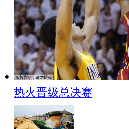
也得留心了。
中国旅游团罗马遭遇抢劫 领
【解说】近日，在意大利旅游
劫，中方领队藏在裤子里的巨额
示，欧洲近些年针对中国旅游团
外，劫匪如今更愿意去抢中方的
用金都放在领队身上。有领队反
司机会告诉劫匪领队把钱藏在什
热火晋级总决赛
【口播】殊不知，当很多中国
品上的同时，劫匪也将目光盯在
富需谨慎，劫匪有高招。最近就