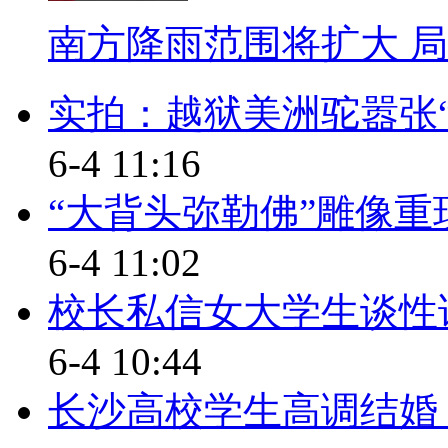
我们负担。现在这个聘任制的条
南方降雨范围将扩大 
一个月，要交4500多，少交了40
实拍：越狱美洲驼嚣张“
【同期】广州的士司机 周先
6-4 11:16
应该是聘任制好一点吧(0055
“大背头弥勒佛”雕像重
啊。(0110)
6-4 11:02
【同期】广州的士司机 张先
校长私信女大学生谈性话
对于我们来说，聘任制的话，反
6-4 10:44
钱左右，从这里可以看出来啦，
每个月(工作)26天，说给你放假
长沙高校学生高调结婚