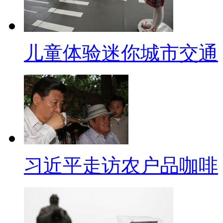
严格的限制。
【解说】自从交通违法实行记1
儿童体验迷你城市交通
朋的驾驶本，甚至是花钱销分来避
弱了不少。最近有媒体报道“公安
行为’”，公安部交管局今天(6日
交管局有关负责人强调，禁止任
卖分”行为发现一起查处一起。
北京罚款整治“中国式过马路
习近平走访农户品咖啡
【主持人】出行在路上，不仅
也应该在过马路时遵守行路之道