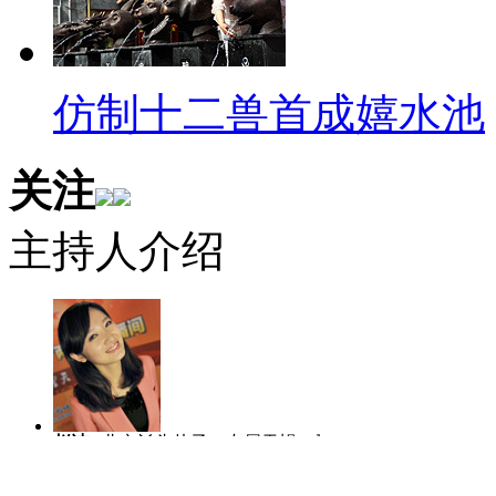
【解说】罗彩霞精彩的人生路
搁了，大学时考取的导游证和教
仿制十二兽首成嬉水池
罗彩霞案件得以沉冤昭雪。事后
引，成为了成都电视台《真相30
关注
的亲身经历帮助了许多和她一样的
主持人介绍
都电视台，以出色的工作表现成
【口播】罗彩霞的人生路，或
生的道路上遇挫折时，应该积极
了自己的权益，才能改变自己的
赵洁
北京丫头片子，专属天蝎，爱哭
陈虎龙
中国传
【解说】对此，微博网友“决不
爱笑爱玩爱闹。
士，曾任深圳大
人比赛全国八强