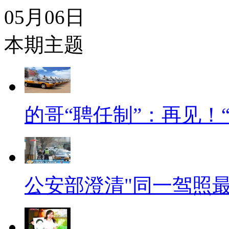
05月06日
本期主题
的哥“聘任制”：再见！
公安部澄清"同一驾照最