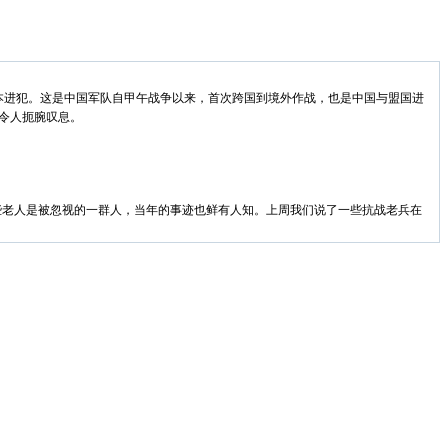
日本进犯。这是中国军队自甲午战争以来，首次跨国到境外作战，也是中国与盟国进
，令人扼腕叹息。
老人是被忽视的一群人，当年的事迹也鲜有人知。上周我们说了一些抗战老兵在
，园内墓碑有不同程度的损伤，墓碑本身风化严重。