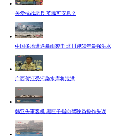
关爱抗战老兵 英魂可安息？
中国多地遭遇暴雨袭击 北川迎50年最强洪水
广西贺江受污染水库将泄洪
韩亚失事客机 黑匣子指向驾驶员操作失误