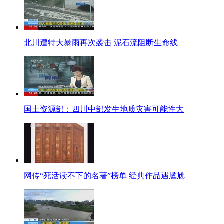
对此，国家统计局城市司高级统计师余秋梅表示，今年6月份的居民消费价格总水
上涨2.7%当中，是以农产品为主导的，而受天气影响较大的农产品在CPI中占很
【口播】物价是涨是跌，老百姓感受最真切。与CPI 2.7%的同比上涨数据
北川遭特大暴雨再次袭击 泥石流阻断生命线
及澳门科技大学等单位联合发布，覆盖了经济发展、就业、物价、生活、购房及
【解说】2013年第二季度两岸四地消费者信心指数显示，中国大陆87.9，香港
中央财经大学统计学院院长刘扬在分析大陆消费者信心下降的原因时表示，新
机，所以目前暂时的经济下行是一种阵痛和必然，有利于中长期的发展。
【同期】中央财经大学统计学院院长 刘扬
国土资源部：四川中部发生地质灾害可能性大
所以大家也能够感受到这种调控是积极的，它是有控有扶，有保有压，所以暂
三 时事每日鲜
广西贺江受污染水库将泄洪
【主持人】7月8日，广西贺州官方通报，贺江水污染事件中的污染源已经找
网传“死活读不下的名著”榜单 经典作品遇尴尬
【配音】7月5日，贺江合面狮段水面出现较多的死鱼现象，还检测出水质镉超标
【同期声】(广西贺州市副市长 公安局局长 李伟章)经初步查明，汇威选矿
【配音】事件发生后，当地有关部门立关闭了受污染最严重的合面狮水库，封