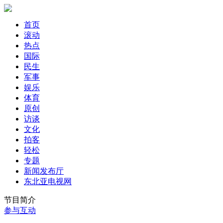
首页
滚动
热点
国际
民生
军事
娱乐
体育
原创
访谈
文化
拍客
轻松
专题
新闻发布厅
东北亚电视网
节目简介
参与互动