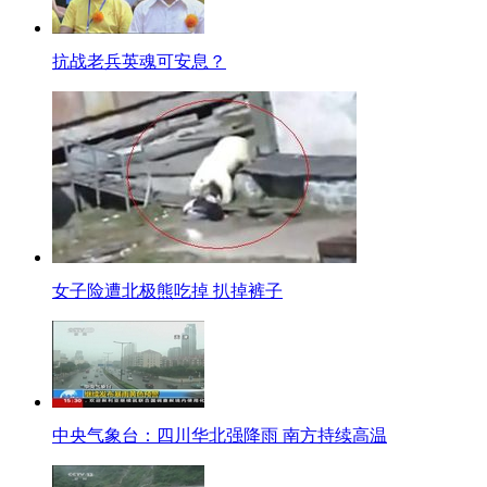
有去过北川老县城的人都知道
北川大酒店的平台
抗战老兵英魂可安息？
我们集体祭奠的地方 纪念碑那里
全部被水淹了
老县城里面的积水达到了6米
目前因为四川是从昨天下雨就发出了暴雨的橙色预警
所以在人员密集区和各省的受困人员进行疏散
所以所有地方都实行了监控
所以在老县城附近没有发生人员伤亡的报告
女子险遭北极熊吃掉 扒掉裤子
现在武警和老县城的指挥部也在想办法实施救援
【口播】据杨超介绍，今天上午11时50分左右，四川江油市绵江公路通口河
注。
标题：6月CPI创四个月新高 专家：正是调整好时机
【口播】6月份CPI数据今天发布了，全国居民消费价格总水平同比上涨2.7%
中央气象台：四川华北强降雨 南方持续高温
【解说】国家统计局今天发布的6月份CPI数据显示：2013年6月份，全国居民消费
年，全国居民消费价格总水平比去年同期上涨2.4%。