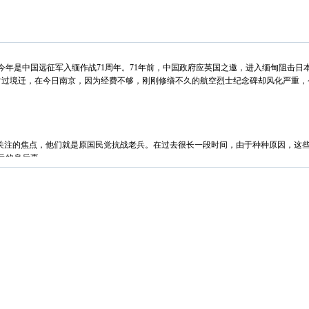
今年是中国远征军入缅作战71周年。71年前，中国政府应英国之邀，进入缅甸阻击
而时过境迁，在今日南京，因为经费不够，刚刚修缮不久的航空烈士纪念碑却风化严重
注的焦点，他们就是原国民党抗战老兵。在过去很长一段时间，由于种种原因，这些
兵的身后事。
45年9月间牺牲的3500名烈士的英名以及生平业绩。7月9日，记者在烈士陵园看到