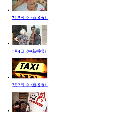
【解说】南京航空烈士纪念馆大门入口处的立柱背面刻有蒋介石题写的“精忠报
面。
7月5日《中新播报》
而现在墓碑在阳光的照耀下，可看到多处不同程度的损坏。南京航空烈士公墓
否固定住墓碑，该馆长不否认存在隐患。
【同期声】南京航空烈士纪念馆 馆长
下雨了 水很多
水就浸到大理石里面去了
7月4日《中新播报》
浸完以后“嘣”就摔坏了
【口播】南京航空烈士墓的状况令人担忧，不过最近也有一个好消息，202
标题：202位远征军将士灵位魂归湖南衡阳
【解说】7月7日，中国远征军在仁安羌大捷中阵亡的202位将士灵位被送到
7月3日《中新播报》
仁安羌大捷是第二次世界大战亚洲战场的一场著名战役。1942年,中国远征军新3
民政府为纪念国民党抗日阵亡将士建造的大规模烈士祠墓陵园，抗日阵亡将士总
仁安羌大捷时，时任113团的团长名叫刘放吾，其子刘伟民在接受记者采访
【同期】刘放吾团长之子 刘伟民