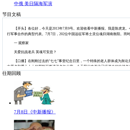
中俄 美日隔海军演
节目文稿
【开头】各位好，今天是2013年7月9号。欢迎收看中新播报。我是陈虎龙。
行军事合作的典型代表。7月7日，202位中国远征军将士灵位魂归湖南衡阳。
一 观察家
关爱抗战老兵 英魂可安息？
【口播】在刚刚过去的“七七”事变纪念日里，一个特殊的老人群体成为舆论关
志愿者和爱心人士的帮助下搬进了老年公寓，今天我们来关注已经逝去的抗战老
往期回顾
标题：南京航空烈士纪念馆 烈士墓碑受损严重
【解说】南京航空烈士公墓，最早建于1932年，记载“一•二八”淞沪抗战至19
【同期】南京航空烈士纪念馆 馆长
经费非常紧张
现在我们想方设法
7月8日《中新播报》
哪怕经费再紧张
全部把它弄好