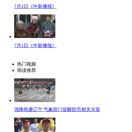
今天从仁安羌到重庆现在回到了衡阳的忠烈祠 他们能够在这个地方长眠安息 
7月2日《中新播报》
【解说】据湖南民政部门统计，湖南现在有500多名原国民党抗战老兵。长沙市
【口播】抗战老兵烈士墓的一忧一喜，呼唤我们更多地关爱这些曾经被人忽视
给后辈一个交代。
二 中新记者眼
标题：中国多地遭遇暴雨袭击 北川县迎50年最强洪水
7月1日《中新播报》
【口播】入汛以来，全国多地发生暴雨，致21省区市近700万人受灾。 8日
电、供水、道路等全部中断。有关具体的情况，我们连线了中新社记者杨超。
热门视频
【同期】中新社记者 杨超
阅读推荐
暴雨是从昨天晚上9点钟开始吧
一直到今天早上 一直在下
降雨量比较大 是258毫米
北川的老县城的受损比较严重
强降雨袭辽宁 气象部门提醒防范相关灾害
整个洪水通过唐家山堰塞湖的水
水位上涨比较厉害