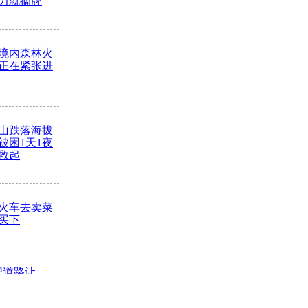
力就摘牌
境内森林火
正在紧张进
山跌落海拔
崖被困1天1夜
救起
火车去卖菜
买下
把道路让
突发疾病交