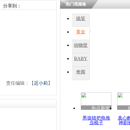
热门视频集
分享到：
四川一精神
搞笑
病发持大锤
美女
探访传承四
动物世
俗：近万民
英省亲送行
界
BABY
秀
奇闻
小伙骑车逆
崩溃 网上
责任编辑：【
迟小莉
】
因
热点新闻
四川兴文苗
度苗族花山
男孩错把电推
真心
当梳子
神剧