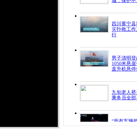
城，保护不
四川冕宁县
灾扑救工作
行
男子清明登
1050米悬
直升机悬停
九旬老人挤
乘务员全部
“所有车辆
开！”儿童
警急速救助