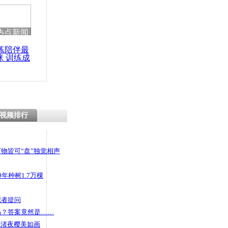
 哀思悼忠
热点新闻
练陪伴最
咪 训练成
：四川华北
功瘦身
方持续高温
视频排行
物皆可“盘”独觉相声
年种树1.7万棵
记者提问
码？答案竟然是……
头渚夜樱美如画