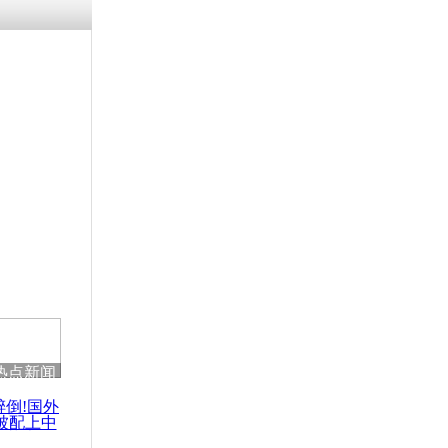
残疾男子因
砸银行
千年传统习
众为娥皇女
行被查情绪
回答崩溃原
热点新闻
乡上万人欢
节
醉倒!国外
被配上中
国民乐