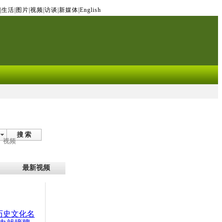
|
生活
|
图片
|
视频
|
访谈
|
新媒体
|
English
搜 索
视频
最新视频
：历史文化名