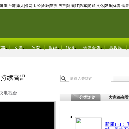
港澳
|
台湾
|
华人
|
侨网
|
财经
|
金融
|
证券
|
房产
|
能源
|
IT
|
汽车
|
游戏
|
文化
|
娱乐
|
体育
|
健康
军事
文娱
体育
财经
访谈
港澳台侨
微视界
方持续高温
央电视台
分类浏览
大家都在看
新闻1+1