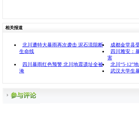
相关报道
北川遭特大暴雨再次袭击 泥石流阻断
成都金堂县受
生命线
四川雅安：暴
害
四川暴雨红色预警 北川地震遗址全被
北川“5·12
淹
武汉大学生