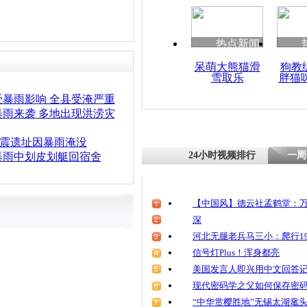
清明祭英烈
魂
热点新闻
呆萌大熊猫滑
狗教
雪取乐
胖猫
中央气象台
强降雨 南
暴雨影响 全县受淹严重
雨来袭 多地出现洪涝灾
”地震遗址因暴雨淹没
24小时视频排行
一周
暴雨中划皮划艇回宿舍
【中国风】德云社孟鹤堂：万
深
河北无腿老兵马三小：爬行19
信号灯Plus！浑身都亮
美国发言人即兴用中文回答
现代密码学之父如何保存密
“中华赏樱胜地”无锡太湖鼋