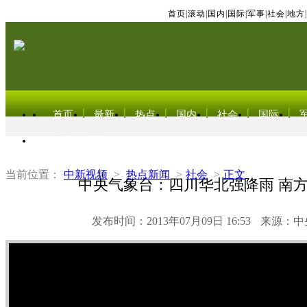
首页
|
滚动
|
国内
|
国际
|
军事
|
社会
|
地方
|
首页
最新
热点
国内
社会
国际
东北亚电视网
当前位置：
中新视频
>
热点新闻
>
社会
>
正文
中央气象台：四川华北强降雨 南
发布时间：2013年07月09日 16:53
来源：中