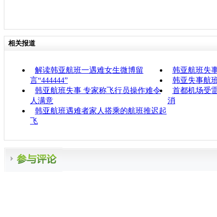
相关报道
解读韩亚航班一遇难女生微博留
韩亚航班失
言“444444”
韩亚失事航
韩亚航班失事 专家称飞行员操作难令
首都机场受雷
人满意
消
韩亚航班遇难者家人搭乘的航班推迟起
飞