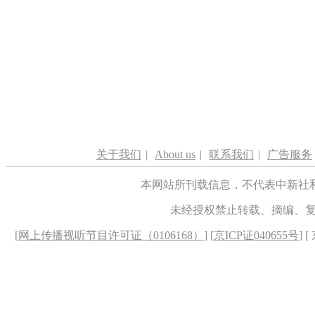
关于我们
|
About us
|
联系我们
|
广告服务
本网站所刊载信息，不代表中新社
未经授权禁止转载、摘编、
[
网上传播视听节目许可证（0106168）
] [
京ICP证040655号
] 