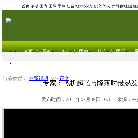
首页
|
滚动
|
国内
|
国际
|
军事
|
社会
|
地方
|
港澳
|
台湾
|
华人
|
侨网
|
财经
|
金融
|
首页
最新
热点
国内
社会
国际
东北亚电视网
当前位置：
中新视频
> >
正文
专家：飞机起飞与降落时最易发
发布时间：2013年07月09日 16:33
来源：中