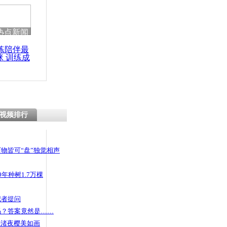
热点新闻
练陪伴最
咪 训练成
功瘦身
视频排行
物皆可“盘”独觉相声
年种树1.7万棵
记者提问
码？答案竟然是……
头渚夜樱美如画