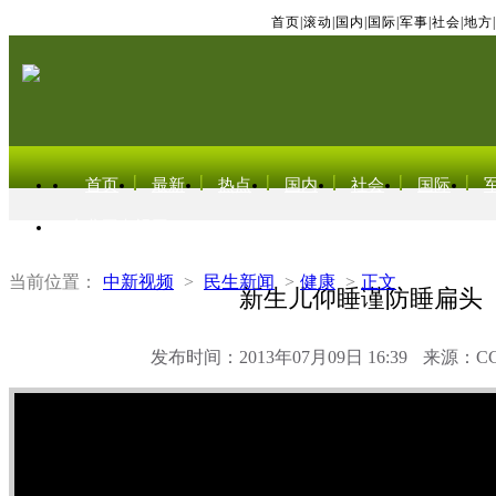
首页
|
滚动
|
国内
|
国际
|
军事
|
社会
|
地方
|
首页
最新
热点
国内
社会
国际
东北亚电视网
当前位置：
中新视频
>
民生新闻
>
健康
>
正文
新生儿仰睡谨防睡扁头
发布时间：2013年07月09日 16:39
来源：C