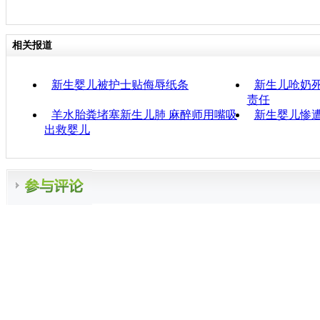
相关报道
新生婴儿被护士贴侮辱纸条
新生儿呛奶死
责任
羊水胎粪堵塞新生儿肺 麻醉师用嘴吸
新生婴儿惨遭
出救婴儿