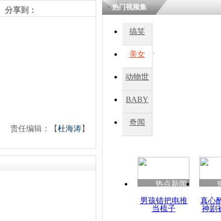
热门视频集
分享到：
搞笑
美女
动物世
界
BABY
秀
奇闻
责任编辑：【
杜海涛
】
热点新闻
男孩错把电推
真心
当梳子
神剧