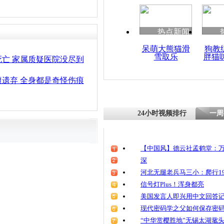
热点新闻
呆萌大熊猫滑
狗教
雪取乐
胖猫
亡 家属质疑医院没尽到
遗弃 全身都是奇怪伤痕
24小时视频排行
一周
【中国风】德云社孟鹤堂：万
深
河北无腿老兵马三小：爬行19
信号灯Plus！浑身都亮
美国发言人即兴用中文回答
现代密码学之父如何保存密
“中华赏樱胜地”无锡太湖鼋