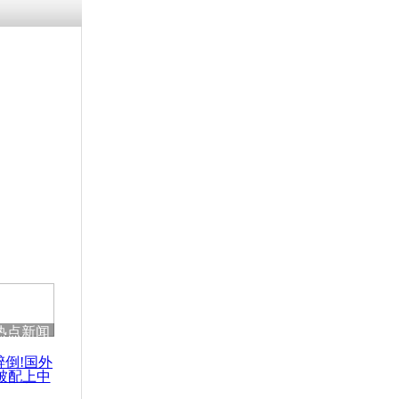
热点新闻
醉倒!国外
被配上中
国民乐