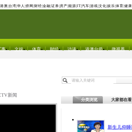
港澳
|
台湾
|
华人
|
侨网
|
财经
|
金融
|
证券
|
房产
|
能源
|
IT
|
汽车
|
游戏
|
文化
|
娱乐
|
体育
|
健康
军事
文娱
体育
财经
访谈
港澳台侨
微视界
CTV新闻
分类浏览
大家都在看
新生儿仰睡