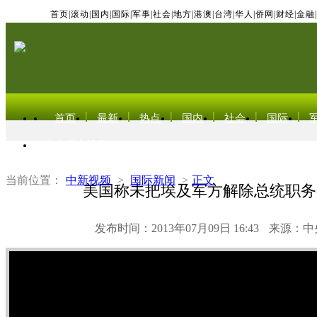
首页
|
滚动
|
国内
|
国际
|
军事
|
社会
|
地方
|
港澳
|
台湾
|
华人
|
侨网
|
财经
|
金融
|
首页
最新
热点
国内
社会
国际
东北亚电视网
当前位置：
中新视频
>
国际新闻
>
正文
美国称未把埃及军方解除总统职务
发布时间：2013年07月09日 16:43
来源：中