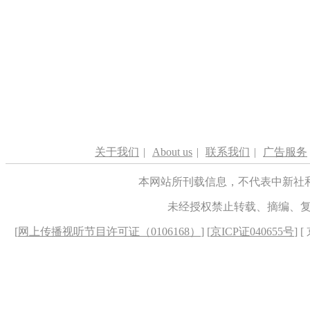
关于我们
|
About us
|
联系我们
|
广告服务
本网站所刊载信息，不代表中新社
未经授权禁止转载、摘编、
[
网上传播视听节目许可证（0106168）
] [
京ICP证040655号
] 