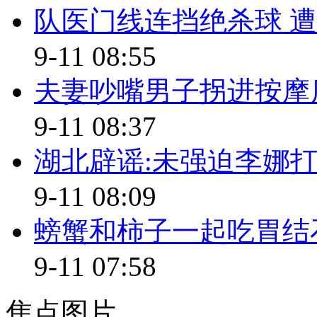
【同期】中新社美国分社 记者
队医门线连挡绝杀球 
但是美国这两场战争共花费了
9-11 08:55
导致了20多万人丧生
夫妻吵嘴男子拐进按摩
9-11 08:37
所以付出的代价也是非常高
湖北辟谣:未强迫李娜打
时至今日美国大部分民众
9-11 08:09
已经对这种战争非常厌倦了
螃蟹和柿子一起吃胃结
叙利亚已经曝出使用化学武器
9-11 07:58
美国曾经很强烈要求对它(叙利
有这种强烈愿望
焦点图片