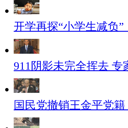
开学再探“小学生减负
911阴影未完全挥去 
国民党撤销王金平党籍