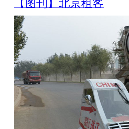
各界误解，他“深表遗憾”。
【图刊】北京租客
【记者连线】(中新社记者 黄少
高雄 高雄芦竹乡 目前他们还没有
长 我看媒体报道 11个里长已经
【解说】被撤销党籍后，王金平
离开已经坐了十多年的立法机构
称，立法机构的民进党党团总召
台湾法务机构前任负责人曾勇夫
所涉一起案件的判决结果不再提
察机构提出调查曾勇夫所涉违法
续扩大，焦点指向王金平。岛内