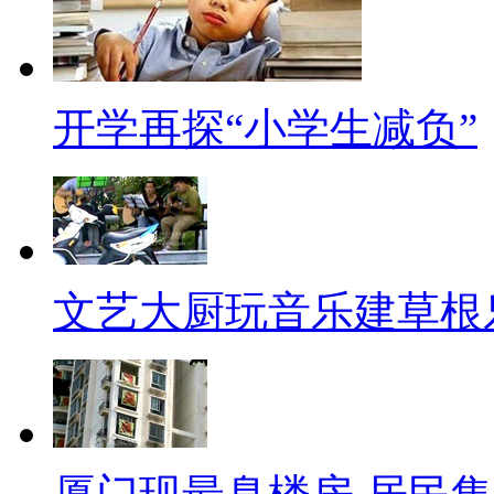
维训练、口译英语……孩子们依
不愿意孩子去快乐地生活呢？但
纯给孩子少布置作业，孩子将来中
开学再探“小学生减负”
催火了形形色色的各种校外辅导
经济负担。
【同期】太原市三桥街小学教
减负的效果可以说是减下来了
文艺大厨玩音乐建草根
试制度的话，我觉得这个真正的
回去以后家长给孩子的负担更重
格呀，跳皮筋呀，这类似的活动
别的负担。