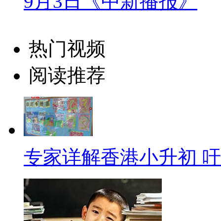
9月3日《中新播报》
有一个很大的问题存在。而宁晓
上投入更多的精力，提高效率，
热门视频
知识。
阅读推荐
【同期】太原市三桥街小学教
减负效果还是可以的我觉的，
概而论，可能有的孩子他，就是
呀他可能觉得有点负担重，但实
专家详解香港小升初 
体情况来看，孩子们还是学的比
【解说】老师们表示，校内的“
越来越重。众多家长对减负令并