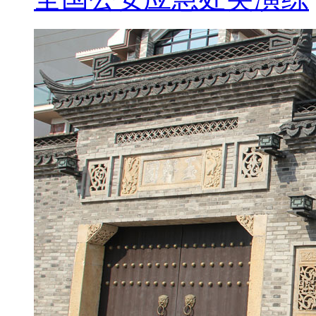
而且他和叙利亚的关系非常
特别是在战争即将爆发的情
俄罗斯提出这样的建议
显然对于缓和叙利亚局势
有一定好处
但是关键现在美国做出的承诺
他仅仅说是暂时停止打击
那以后会不会进行打击