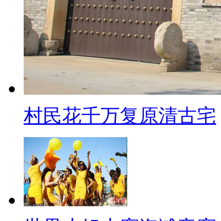
这是叙利亚方面以后要进行
要进行评估的一个事情
叙利亚暂时表示他接受这个
并不表示他肯定会落实
他肯定还会和美国进行讨价还
村民花千万复原清古宅
【解说】周永生分析说，如果
争应该没有问题，但是很可能会
多难以预料的后果。
三时事每日鲜