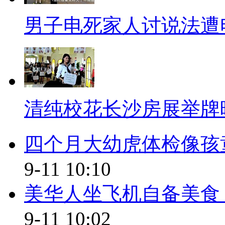
武。今年的“9•11”纪念日对美
男子电死家人讨说法遭
气氛。
【同期】中新社美国分社 记者
0352美国各界对这一天还是
清纯校花长沙房展举牌
这一天带给美国人民的这种伤
其实仍然没有完全挥去
四个月大幼虎体检像孩童
今年的这一天美国还会举行各
9-11 10:10
比如今年在新泽西 宾夕法尼亚
美华人坐飞机自备美食 
他们还会组织一些网上的纪
9-11 10:02