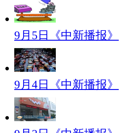
老师们有不同的看法。
【解说】该校教师郭宏称，学
9月5日《中新播报》
家长也提出很多质疑，作业减少
所以有家长有一些焦虑。对于减
【同期】太原市三桥街小学教
减负现在在做，我们的内容也
9月4日《中新播报》
负以后孩子们是否能够真正完成
下一步来需要观察的
【解说】该校教师芦俊飞认为
子个人资质和家庭情况不同，对