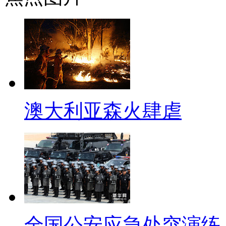
其实民众的反对声音是非常
【口播】2011年年底，美国
《纽约时报》报道称，美国正在
统奥巴马多次表示将抽身海外战争
武器传闻又让美国站到了舆论的
澳大利亚森火肆虐
器的提议，奥巴马称可暂停对叙
决叙利亚化学武问题的建议是“缓
【同期】外交学院国际关系研
0203因为俄罗斯它是当今世
全国公安应急处突演练
非常有分量的国家