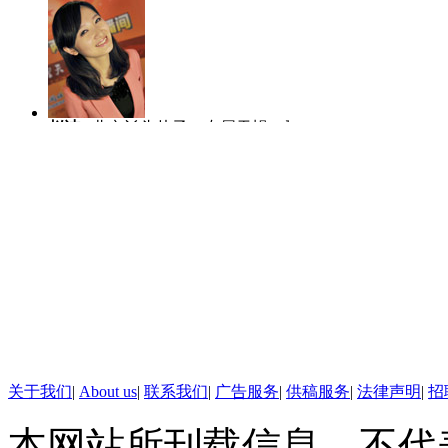
璃被震碎，就读的230名孩子中
治。
【口播】2013年胡润百富榜发布
赵洁
北京丫头片子，专属天蝎，爱哭
陈虎龙
中国传
爱笑爱玩爱闹。
士，曾任深圳大
富首次成为中国首富，是胡润百富
人比赛全国八强
年首富宗庆后家族今年财富1，15
二。
标题：2013胡润百富榜：王
马宁
主播团队的新成员，2004年至
李越
2010年
2012年在中国教育电视台担任新闻主
作中逐渐形成端
【解说】2013年胡润百富榜前
播。和热爱的新闻工作在一起，生活每
了主持，更喜欢
天都充满阳光和快乐。
线。
马化腾排名第三；49岁的“黑马
关于我们
|
About us
|
联系我们
|
广告服务
|
供稿服务
|
法律声明
|
招
去两年涨了7倍；32岁的杨惠妍
本网站所刊载信息，不代