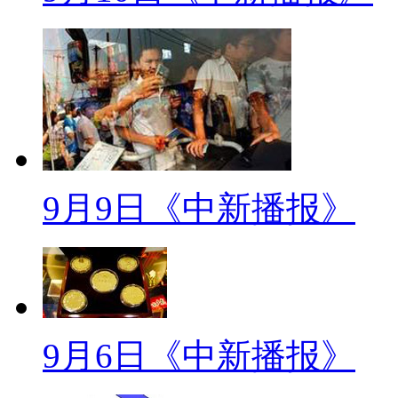
少了没有呢？
标题：开学再探“小学生减负”
【解说】8月份教育部首次就
面向全社会征求意见。规定包括
留作业等十个方面。9月5日，教
9月9日《中新播报》
后第二次向社会征求意见。其中
业，四至六年级每天书面家庭作
以上每学期一次的全校统考中不
情况如何呢？近日记者来到山西
的《小学生减负十条规定》，该
9月6日《中新播报》
的作业，而四五六的作业控制在