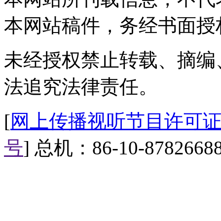
平均财富比去年翻了一番。
本网站稿件，务经书面授
【解说】上榜企业家财富继去
门槛比去年提高11%，达到20亿，
未经授权禁止转载、摘编
亿。百亿富豪人数比去年增加29位
法追究法律责任。
【解说】IT行业今年是最大赢家，
[
网上传播视听节目许可证（0
富豪的财富也已连续两年增长40
榜上财富涨幅最大的企业家，他的
号
] 总机：86-10-8782668
五倍多。
【口播】山西被挖眼男孩小斌
们经过四个小时紧张手续，为他