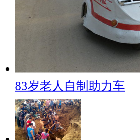
可能引发政治纷扰。
【口播】9月10号中午11时5
一辆大货车在卸载货物时发生爆炸
调查的最新进展。截至11日凌晨
故已造成7人死亡，主要是现场装
已出院。我们一起去了解一下事
83岁老人自制助力车
标题：广州仓库大爆炸致7死 
【同期】爆炸地附近居民 黄
它那个声音很大的，我以为是
了。跑出去看见下面全部都是烟