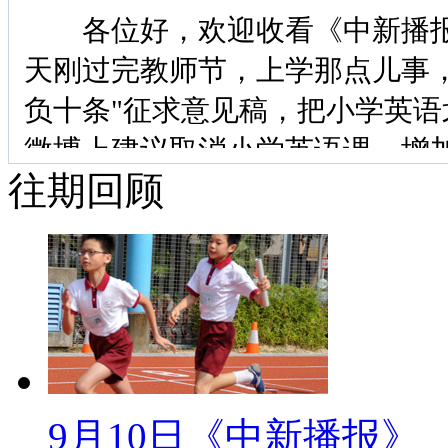
各位好，欢迎收看《中新播报》
天刚过完教师节，上学那点儿事
负十条"征求意见稿，把小学英
微博上建议取消小学英语课，增
往期回顾
家都挺想减轻学生负担，那么学
条”能否令学生和家长满意？
一 观察家
【口播】今天，我们继续关注
教育部先后两次对《小学生减负
负”成了社会热点话题。秋季开
9月10日《中新播报》