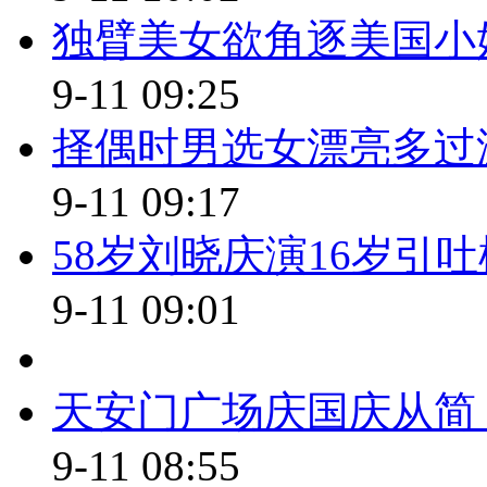
独臂美女欲角逐美国小姐
在纽约本地还有一些纪念活
9-11 09:25
0504现在对于遇难者家属带
择偶时男选女漂亮多过
其实仍然没有消退
9-11 09:17
尤其对一些人身体健康造成
58岁刘晓庆演16岁引吐
其实还是存在的
9-11 09:01
【解说】12年前发生在美国本土
生，也彻底改变了美国国家安全战
天安门广场庆国庆从简 
拉克战争，军队和情报机构以前
划者和支持者。通过这两场战争
9-11 08:55