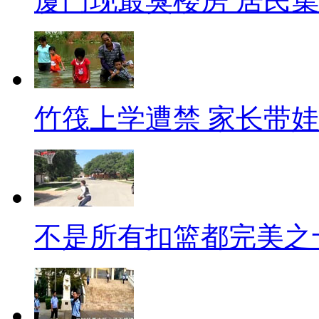
厦门现最臭楼房 居民集
【解说】“减负令”真的只是听
不均衡，“幼升小”、“小升初”
试评价体系并没有实质性改革，
议，减负是一个系统工程，推进
竹筏上学遭禁 家长带
方式评价孩子们的成长，让孩子
二 中新记者眼
911阴影未完全挥去 专家：
不是所有扣篮都完美之
【口播】今天是2013年9月11
去12年。今年的这一天，美国会
案、棱镜门风波后，奥巴马政府