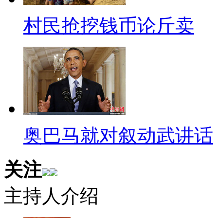
那里烧得很大。家里面就是窗户
村民抢挖钱币论斤卖
还有那个天很暗的，很黑的，那
命了
【解说】经广东省、广州市警
认定为增宝仓库107库房西侧的
塑料圆盘击发帽作业过程中不慎发
炸并着火燃烧。现场附近有“8发
奥巴马就对叙动武讲话
击发帽”的燃烧残留物，经提取
关注
勘验、尸体检验、化验结果，目
内，性质为搬运过程中发生的意
主持人介绍
【解说】离爆炸点200多米有