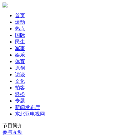
首页
滚动
热点
国际
民生
军事
娱乐
体育
原创
访谈
文化
拍客
轻松
专题
新闻发布厅
东北亚电视网
节目简介
参与互动