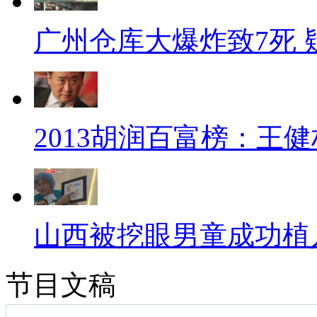
广州仓库大爆炸致7死
2013胡润百富榜：王
山西被挖眼男童成功植
节目文稿