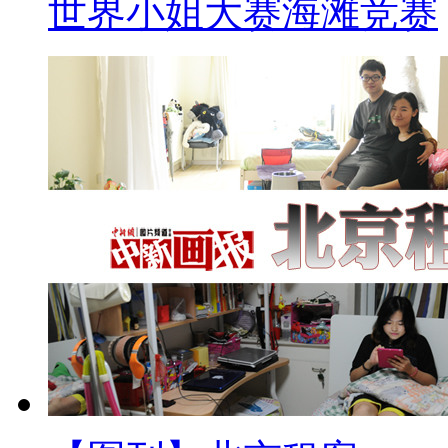
世界小姐大赛海滩竞赛
【口播】先把视线投向台湾。国
机构负责人王金平因为涉入“关说
党籍”处分。而王金平今天早上赴
国民党永久党员王金平”。
标题：国民党撤销王金平党籍
【解说】11日早，台湾地区领
适任立法机构负责人，希望王金
王金平党籍。
王金平向考纪会递交了一份陈
组“违法乱纪在先”，践踏法制，