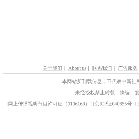
关于我们
|
About us
|
联系我们
|
广告服务
本网站所刊载信息，不代表中新社
未经授权禁止转载、摘编、
[
网上传播视听节目许可证（0106168）
] [
京ICP证040655号
] 