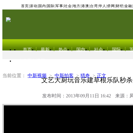
首页
|
滚动
|
国内
|
国际
|
军事
|
社会
|
地方
|
港澳
|
台湾
|
华人
|
侨网
|
财经
|
金融
|
首页
最新
热点
国内
社会
国际
东北亚电视网
当前位置：
中新视频
>
中新拍客
>
猎奇
>
正文
文艺大厨玩音乐建草根乐队秒杀
发布时间：2013年09月11日 16:42
来源：