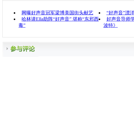
网曝好声音冠军梁博美国街头献艺
“好声音”漂
哈林请Ella助阵“好声音” 堪称“东邪西
好声音导师学
毒”
波特》