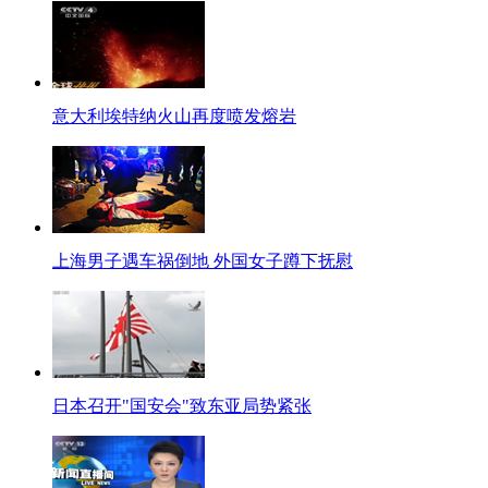
小玲子
[page title= subtitle=]
本来，外国人违章驾驶，出车祸被交警处理，中国大妈被撞得到赔偿。这么简
ABC会长
意大利埃特纳火山再度喷发熔岩
严明公正的司法，使人们对陌生人的信任会大大提高，因为不守信将要付出高
当事人大妈
好多老家人给我打电话骂我，说我在北京碰瓷！不实报道让我压力很大，将
尺子
上海男子遇车祸倒地 外国女子蹲下抚慰
保险，能提升所有人的安全感，降低纠纷所带来的风险。这也是为什么现在往
【口播】
网上有句流传很广的名言——你所站立的地方，就是你的中国。这本是自律用的
都被丢尽了”……总之，只要发现不文明现象，便丢出“中国人就是没素质”的结
三 时事每日鲜
日本召开"国安会"致东亚局势紧张
标题：日本国安会：“项庄舞剑 意在中朝”
口播：今天，日本“国家安全保障会议”正式启动。这一机构参照美国国家安