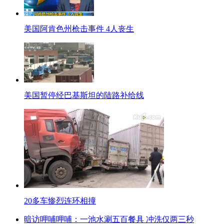
解说：日本内阁官房长官菅义伟3日说，“国安会”在启动当天将举行由首相、
运行，人员编制约60人。对于日本国安会的启动，外交学院国家关系研究所周平
美国阿肯色州枪击事件 4人丧生
同期：外交学院国际关系研究所教授 周永生
我觉得这个国家安全委员会是安倍独揽大权的这样一个机构设置，很可能促使
口播：据说，日本这个国安会成立伊始，首要大事就是进行所谓的“安全布局”
也该是安全盟友。
解说：据《日本经济新闻》报道，安倍内阁考虑中的安全热线“网络”还包括
美国暂停经巴基斯坦的陆路补给线
同期：外交学院国际关系研究所教授周永生
它这个举动带有拉拢俄国，拉拢韩国这样一个目的，毕竟俄国他处于一个国家
势力，另外一个方面韩国虽然和日本在领土问题上、在历史问题上尖锐对立 但
这种外交思路的反应。
解说：周平教授表示，日本安全委员会不惜拉拢俄国和韩国，进行所谓的安全
同期：外交学院国际关系研究所教授周永生
我们看到国家安全保障委员会它里边事务局下设的结构我们就可以看到，它主要
中，居然对中国和朝鲜作为一个独立的机构而存在，目的是什么呢?毫无疑问目
20多车惨烈连环相撞
国和朝鲜的友好，而是一种敌视性的重视。
暗访呷哺呷哺：一池水涮五百餐具 冲洗仅两三秒
标题:台湾基隆黄鸭贺新年