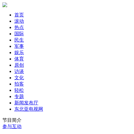
首页
滚动
热点
国际
民生
军事
娱乐
体育
原创
访谈
文化
拍客
轻松
专题
新闻发布厅
东北亚电视网
节目简介
参与互动