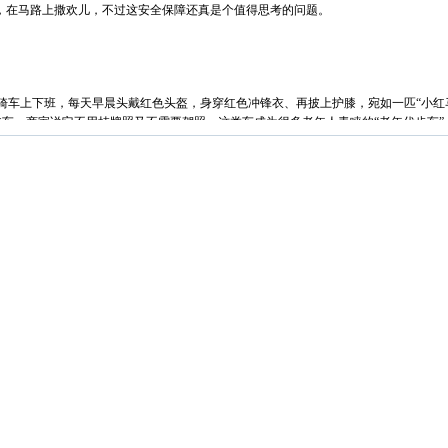
车，在马路上撒欢儿，不过这安全保障还真是个值得思考的问题。
上下班，每天早晨头戴红色头盔，身穿红色冲锋衣、再披上护膝，宛如一匹“小红马
车，商家说它不用挂牌照又不需要驾照。这类车成为很多老年人青睐的“老年代步车”
；有全封闭式，也有半封闭式；使用能源除汽、柴油外，还有电力，充满电可走好几
择了老年代步车，还有人驾驶老年代步车做起了拉客的生意，但这种“车”安全性却令
大部分市民都有乘坐的经历，这些小车随坐随走，非常方便。不过也有市民对这些
个运营渠道 然后它在行驶当中也会出现个超速 违反交通规定这几个情况吧
保障的 所以为了自己的安全考虑吧 一般还是选择打车吧
某因醉酒和无证驾驶老年代步车，涉嫌危险驾驶罪，一审被判处拘役5个月，并处
等安全设施皆无，有些车甚至连大灯和转向指示灯都要省下。有出租车司机表示，老
量保证，没有通过相关的特别是安全性法规的测试，一旦发生碰撞事故，后果不可