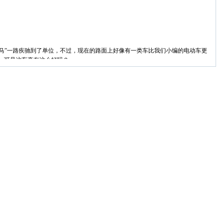
”一路疾驰到了单位，不过，现在的路面上好像有一类车比我们小编的电动车更
，可是这车真有这么好吗？
十公里。此外，这种车还价格低廉无需缴费，所谓车船税、养路费、保险等一切
人担忧，上路存在隐患。
车的安全性提出质疑。
罚金人民币1万元。此外，别看这种代步车似模似样，其车壳用料却往往是价格低
年人的交通法规意识淡薄，占道停车、逆行、随意停放，可以说随心所欲，看着都
想象。