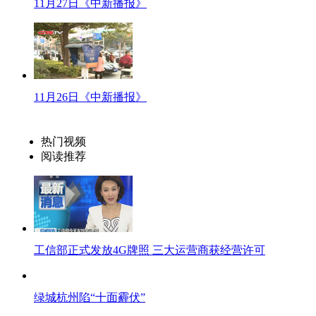
11月27日《中新播报》
人们对此事评判的依据是一组照片及图片注明。照片上的大妈显得在“耍泼”，
伙则成了“扶老人”的又一个牺牲品。不过后来经过媒体认真调查，此组图片所
男子支付了精神损失费、医药费等共1800元赔偿金。事件的真相如此简单，而
【口播】
近期“扶老人被讹”的现象又有多发之势，人们对这种现象深恶痛绝。于是每当
11月26日《中新播报》
【微博】
碰撞1
热门视频
阅读推荐
发生碰撞，大妈摔倒没受伤，小伙经过时扶起大妈，真诚道歉，大妈客气。
碰撞2
发生碰撞，大妈受伤，小伙与大妈对伤情的认知一致，小伙送大妈到医院，并
碰撞3
的确发生碰撞，双方对受伤程度认识不统一，通过理性的举证和讨价还价来
工信部正式发放4G牌照 三大运营商获经营许可
【口播】如同中国大多同类事件一般，这起事件同样陷入了舆论审判，可能因为
是“好人”谁是“坏人”呢？
绿城杭州陷“十面霾伏”
【微博】