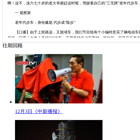
啊！这不，连六七十岁的老大爷都赶这时髦，驾驶着自己的“三无牌”老年代步
一 观察家
老年代步车：身份尴尬 代步成“险步”
【口播】由于上班路远，又烦堵车，我们节目组有个小编特意买了辆电动车骑车
高级，它看上去像小号的QQ汽车，不用像骑电动车那样一路吹风，可是又不像汽
往期回顾
【解说】近年来，一种“老年代步车”逐步多了起来，这种车有四轮，也有三轮
支出，与其无关。很多老人一辈子没开过车，退休想开车，却苦于无驾照，便选
在南京，记者发现，一些老年代步车和残疾车通常会在学校或景区附近出现。
【同期】南京市民 周先生
感觉方便还是挺方便的 但是存在安全的隐患吧 第一它也不算是合法正规的一
【同期】南京某大学学生
因为这个国家这个交通法里规定说 黑车在出了交通事故对于我们这个安全是不
12月3日《中新播报》
【解说】最近在太原，还出现了首例因醉驾老年代步车而获刑的案例。被告人石
廉的玻璃钢，轻轻一撞，便宣告报废。车内至多有两条简易的安全带，安全气囊
害怕。
清华大学汽车碰撞试验室主任张金换表示，老年代步车没有经过严格的生产质