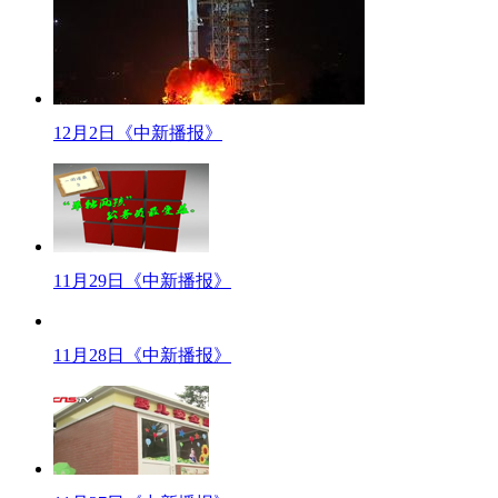
【口播】有人说，那这种车就不能管管？实际上，老年代步车说是电动车吧不
【同期】南京市车辆管理所检验科副科长 牟霞
我们南京市电动自行车上牌的标准就是 首先我们是确认 通过这个合格证来确认
那个备案目录表内 如果是的话 就对于这辆车给予上牌 但同时车主还要提供购车
12月2日《中新播报》
【解说】南京市车辆管理所检验科副科长牟霞所说的这本目录就是由江苏省经
车的标准就是两轮的以电为动力的自行车。按照这个标准，市面上的老年代步车
据了解，我国对电动车的时速、重量等都有相关标准，老年代步车如果划到电
然而，老年代步车大行其道，其另类生存却反映出市场需求的力量。对这种“
中国汽车工业协会秘书长董扬多次强调，“从我国汽车工业发展的角度看，低速
11月29日《中新播报》
广泛接受，尤其是在城乡结合地带和农村地区，可以部分替代传统燃油汽车需求
险怎么买，能上哪些道路行驶。
二 时事锐评
11月28日《中新播报》
标题：老外撞大妈：舆论审判有点急
【口播】
12月2日，北京街头的一起交通事故迅速在网上传播。事件主人公是一名外籍男
击媒体误导，有人抨击老外欺负人。这事究竟该怎样看呢？
【解说】