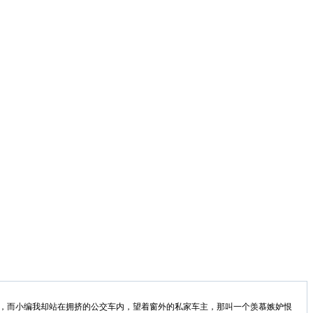
，而小编我却站在拥挤的公交车内，望着窗外的私家车主，那叫一个羡慕嫉妒恨