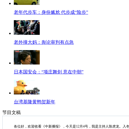
老年代步车：身份尴尬 代步成“险步”
老外撞大妈：舆论审判有点急
日本国安会：“项庄舞剑 意在中朝”
台湾基隆黄鸭贺新年
节目文稿
各位好，欢迎收看《中新播报》，今天是12月4号，我是主持人陈虎龙。入冬