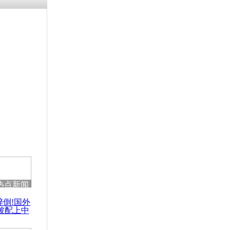
涓ㄥ浗闄呰
褰圭┖鍐涗
-10CE缁
妫€楠岋紝
浗鍏虫敞涓
纳火山再度
热点新闻
醉倒!国外
被配上中
国民乐