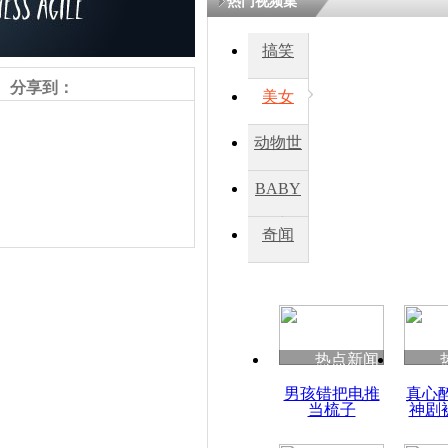
热门视频集
熷悎浣� 
瘑灞€
搞笑
分享到：
美女
娉板浗閫€
笂灏嗭細姝�
动物世
忓彈瀹炴垬
鍚稿紩澶氬
界
ㄤ笘鐣岃
BABY
秀
奇闻
意大利埃特
喷发熔岩
责任编辑：【
杜海涛
】
热点新闻
男孩错把电推
真心
当梳子
神剧