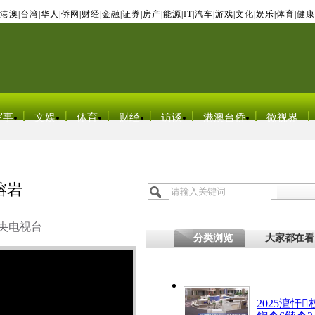
港澳
|
台湾
|
华人
|
侨网
|
财经
|
金融
|
证券
|
房产
|
能源
|
IT
|
汽车
|
游戏
|
文化
|
娱乐
|
体育
|
健康
军事
文娱
体育
财经
访谈
港澳台侨
微视界
熔岩
央电视台
分类浏览
大家都在看
2025澶忓