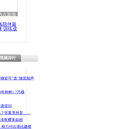
热点新闻
练陪伴最
咪 训练成
功瘦身
视频排行
物皆可“盘”独觉相声
年种树1.7万棵
记者提问
码？答案竟然是……
头渚夜樱美如画
 精力付出堪比建楼