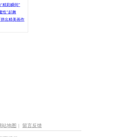
“精彩瞬间”
魔性”起舞
石拼出精美画作
网站地图
|
留言反馈