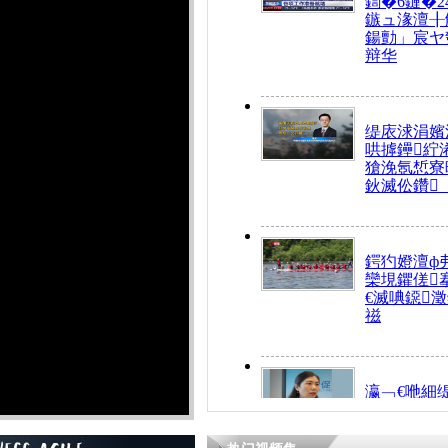
鍧�6鏈�2
鏃ュ湪澶╂
鍚勯」宸ヤ
辩华
缇庡浗涓嬪
哄摢鑸紵
獊浼氬惁寮
鈥滅伀鑽
鍔犳嬁澶ф
欒垷鑺傞
€滅唺鐚
禌
瀛﹁€咃細
€间笢鍗椾
解€滆劚閽
姪鎺ㄤ腑鍥