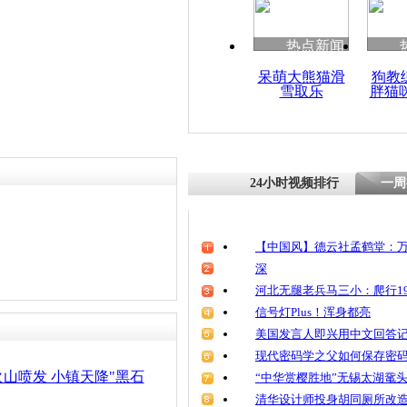
热点新闻
呆萌大熊猫滑
狗教
雪取乐
胖猫
24小时视频排行
一周
【中国风】德云社孟鹤堂：万
深
河北无腿老兵马三小：爬行19
信号灯Plus！浑身都亮
美国发言人即兴用中文回答
现代密码学之父如何保存密
山喷发 小镇天降"黑石
“中华赏樱胜地”无锡太湖鼋
清华设计师投身胡同厕所改造