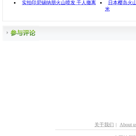
实拍印尼锡纳朋火山喷发 千人撤离
日本樱岛火山
米
关于我们
|
About u