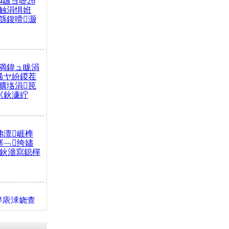
4鏃ヨ嚦26
触涓惧姙
綔鍑嗗灏
満鍏ュ眬涓
浠ヤ紛鍐茬
曠垎涓笢
《鈥濓紵
弗澶崕榫
搴﹁绔嬧
澂鈥濇寫鎴樿
缇庡浗娆查
簹涓庝腑鍥
┾€濓紝鍙嶅
解€斾笢鐩