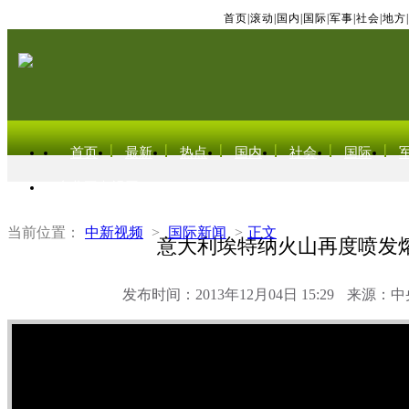
首页
|
滚动
|
国内
|
国际
|
军事
|
社会
|
地方
|
首页
最新
热点
国内
社会
国际
东北亚电视网
当前位置：
中新视频
>
国际新闻
>
正文
意大利埃特纳火山再度喷发
发布时间：2013年12月04日 15:29
来源：中