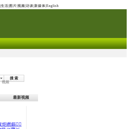
|
生活
|
图片
|
视频
|
访谈
|
新媒体
|
English
搜 索
视频
最新视频
杈炬矁鏂