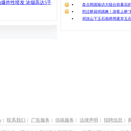
爆炸性喷发 浓烟高达5千
盘点韩国瑜访大陆台前幕后的
想过桥就得跳舞！游客上桥“
祁连山下玉石画师用废弃玉
s
|
联系我们
|
广告服务
|
供稿服务
|
法律声明
|
招聘信息
|