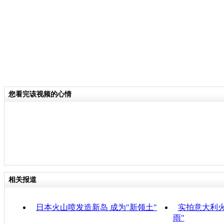
您看完该视频的心情
相关报道
日本火山喷发造新岛 成为"新领土"
实拍意大利火
雨"