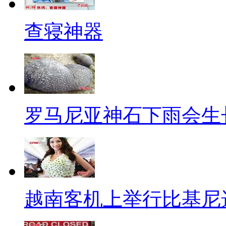
明，闪了那么多年不知其实根本
役原因，其中“心脏二尖瓣膜脱垂
查寝神器
不全”等心脏问题成为免当兵理
免役名单中第二多的原因是“
典皆以此原因免役。另外，“脊
都因“僵直性脊椎炎”不用当兵；解
罗马尼亚神石下雨会生
部免役，有3位也是脊椎问题，
怎么遇到当兵就病痛一堆。”
今年28岁的阮经天事业如日
业，每当被问服役问题，他只说
越南客机上举行比基尼
而台湾男偶像毕不了业的鼻祖