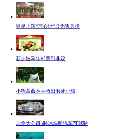
男星上演“宫心计”只为逃兵役
新加坡马年邮票引非议
小狗蔷薇丛中救出濒死小猫
加拿大公司5吨冰块雕汽车可驾驶