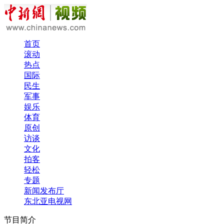
首页
滚动
热点
国际
民生
军事
娱乐
体育
原创
访谈
文化
拍客
轻松
专题
新闻发布厅
东北亚电视网
节目简介