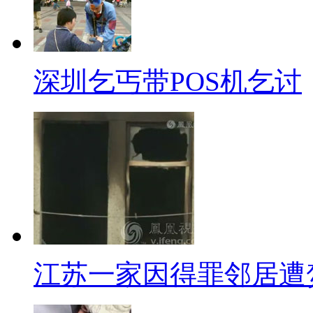
都有示范作用，对于自己的责任
聪明，失去了大家对你们的敬重
深圳乞丐带POS机乞讨
呱呱来吐槽
【解说】
最近一直吃不下，睡不着，又
看到每个人的年末愿望都是"越
好，只有越来越胖。
新加坡马年邮票引非议
江苏一家因得罪邻居遭
不知道这个变胖的家伙会不会