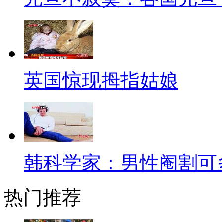
韩国艺人韩在石曾以尿蛋白过高
韩国舞神刘承俊，则选择放弃韩
众举国震怒，至今都不肯原谅他
当然，也有男艺人在逃避兵役
英国惊现拇指姑娘
才入伍的明道自愿加入“三军仪队
人”，形象焕然一新；郑元畅也于
发，低调住院开刀也不希望“被验
韩科学家：男性阉割可
【口播】明道与郑元畅退伍后
伍出来都神志清爽，人气依然颇
热门推荐
延，或是以身体病痛验退，不少
而上演“宫心计”，你们的妈妈