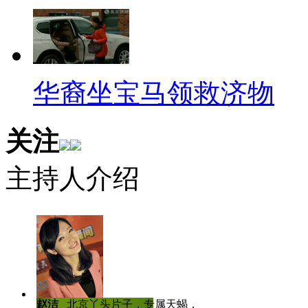
想遇真爱不容易
这个排行榜太靠谱了，网民做
现，女性若想遇到真爱，必须经历
华裔坐宝马领救济物
长期恋情、有过两次心碎经历，
男性要经历8段感情、试过6次一
关注
男女最大分别在于性伴侣的数目
主持人介绍
个。英国媒体这简直就是个骗子
就能找到真爱！！
学生用符号写三行情诗
恩，真爱就是这么励志！"INPUT (-
赵洁
北京丫头片子，专属天蝎，爱哭
陈虎龙
中国传