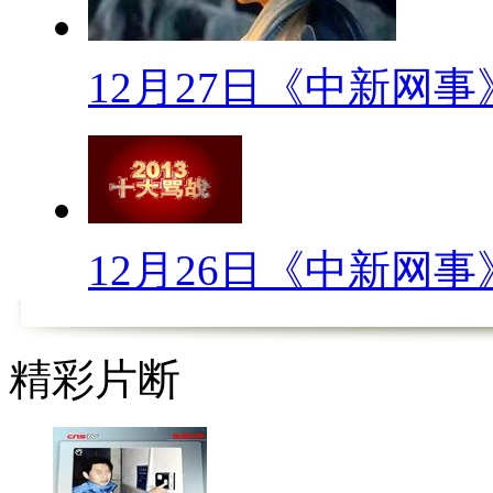
【口播】在《爸爸去哪》节目
初就以“小旋风”的名号红遍东
12月27日《中新网事
他“出关”时已变为“老旋风”，
男星都视入伍为洪水猛兽，想尽
借没有毕业为名，宁做老学生，
那些为逃兵役而上演“宫心计”的
12月26日《中新网事
【解说】
当兵入伍是台湾男士必须履行
精彩片断
断影响，不少台湾男星想尽办法
近日，30岁的艺人贺军翔在生