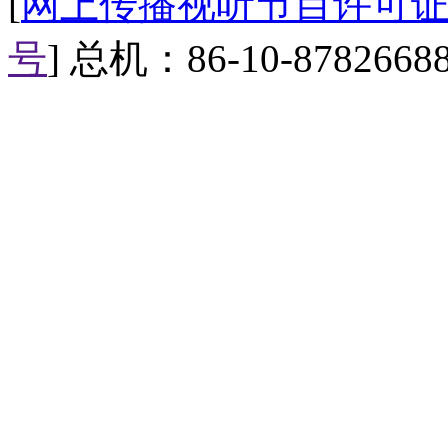
[
网上传播视听节目许可证（0
近日，美国科学家研发出一款
机器，科学家教会了海豚如何辨
号
] 总机：86-10-8782668
话已经不再是梦想了。
【俄牛人穿比基尼北极圈玩
近日，俄罗斯一家游泳俱乐部的
的酷寒天气，竟然只穿比基尼上
起了冬泳。
【口播】好了，以上就是今天
彩新闻请点击《中国新闻网》再