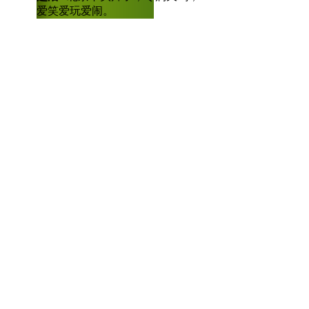
ELSE +∞)"这是武汉长江工
爱笑爱玩爱闹。
士，曾任深圳大
奖作品。这首诗的作者，是该校
人比赛全国八强
算机符号"情诗，当场就"惊呆了
包含了"你若不离不弃，我定生
子请受我一拜！想当年，在大学
来的一份情书，我眼含泪花地看
懂啊！！"
【地球很忙】
【口播】忙忙忙，地球很忙，
又有哪些新鲜事发生，赶快来看
【小狗蔷薇丛中救出濒死小