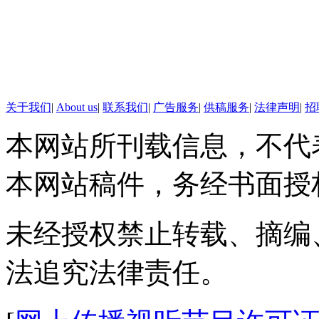
日前，英国一对夫妇发现自家
往查看，竟意外发现几天走失的
雄”。据悉，当时小猫在野蔷薇
关于我们
|
About us
|
联系我们
|
广告服务
|
供稿服务
|
法律声明
|
招
非常隐蔽，多亏小狗“呼唤”才令
本网站所刊载信息，不代
【加拿大公司5吨冰块雕汽车
本网站稿件，务经书面授
近日，加拿大一冰雕团队用1.
汽车”，这辆汽车使用了正常汽
未经授权禁止转载、摘编
牌”、“空气净化器”等部件一应
法追究法律责任。
【美国科学家研发"水下翻译