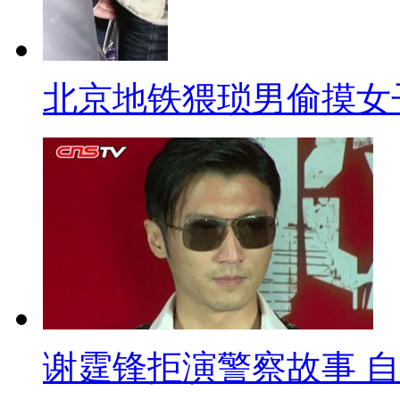
推出的马年邮票，因马儿形体设
人误以为是猪，而圆鼓鼓的橙红
对上述议论，设计师感到很委屈
北京地铁猥琐男偷摸女
滚滚和兴旺连年的"圆满"，因此
画师别难过，有批评才能成名，
赏你！这只烧鸡画得真棒！！
丽江导游骂游客
我想了半天，觉得扫黄部门一
分多钟视频。视频中，有一丽江
下来，你们一分钱没有消费，比
谢霆锋拒演警察故事 
欢迎你，欢迎你来干嘛？是欢迎