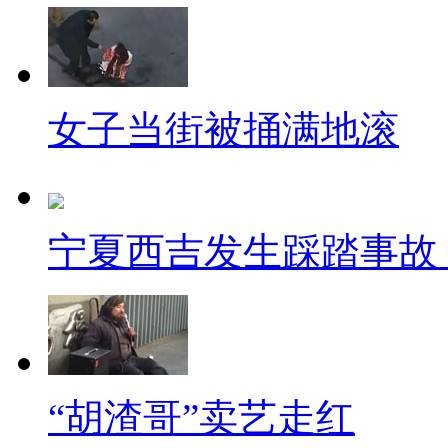
销螺旋藻，强制要游客购买。这
非……出去卖过？
网络上热门的排行榜
女子当街被捅满地滚
许多人在生活中总爱说些"口
意识地给人一种不会兑现的承诺
宁夏西吉发生踩踏事故 
就总结了9大"最不靠谱谎言"。
马上就好；2.同事：改天请你吃饭
逛逛，什么都不买；5.售票员：
为你设计的；7.朋友：真的没钱
妈，我就吃一个。
“胡渣哥”卖艺走红