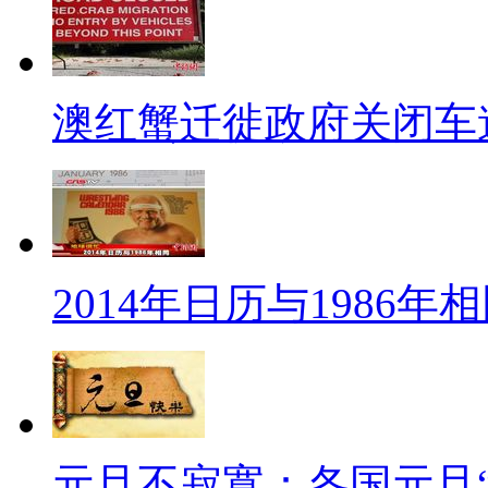
他一直没时间回学校上课，功课
作满档，决定休学，他澄清只是
澳红蟹迁徙政府关闭车
定。不过2007年他已免除兵役
人气偶像林宥嘉同样事业、课
年6月就该毕业的林宥嘉，为了音
院”。他坦言这学期几乎都没去
2014年日历与1986年
将成为“大六生”。
不过，不要以为只有台湾的男
男星也不例外。
宋承宪2004年被韩国媒体踢
元旦不寂寞：各国元旦“