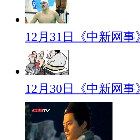
近日一份由某纸媒评选的“亚洲
疯狂吐槽。吴莫愁、何润东、张
12月31日《中新网事
位居第二位的何润东乐呵自嘲：
【最帅高数老师】
近日有网友晒出自己高数课老
论。他是福建农林大学金山学院
12月30日《中新网
男生们也很积极上课。PS：如
【网事观察】
男星上演“宫心计”只为逃兵