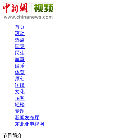
首页
滚动
热点
国际
民生
军事
娱乐
体育
原创
访谈
文化
拍客
轻松
专题
新闻发布厅
东北亚电视网
节目简介