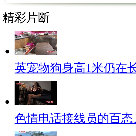
难过的只有你，有伴的小伙伴也
精彩片断
温，玫瑰都那么贵了吗？这个节
何送礼吗？单身的、有伴儿的，
【解说】
今年2月14日，中国传统的元
英宠物狗身高1米仍在
喜上加喜的好日子却让不少人犯
家陪父母吃汤圆？当亲情爱情左
不妨把另一半带回家，陪妈妈一
哼哼，要我说啊，年轻人就是
色情电话接线员的百态
戏，人家女孩子不清楚？饭钱是