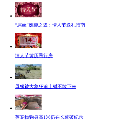
“屌丝”逆袭之战：情人节送礼指南
情人节黄历忌行房
母狮被大象狂追上树不敢下来
英宠物狗身高1米仍在长或破纪录