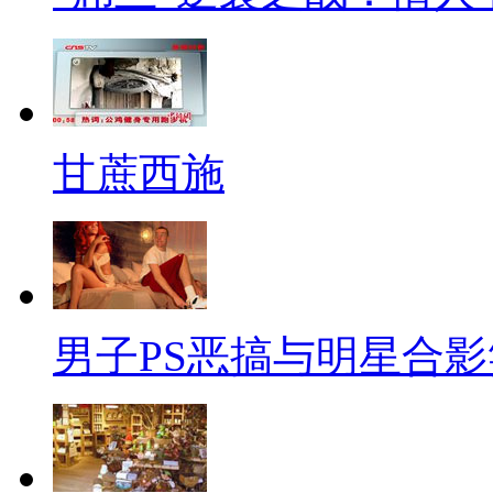
荷味的内裤棒棒糖，既显得别致
还有僵尸丘比特，这个小家伙
追美剧的小伙伴可以买来当做花
甘蔗西施
当然，双人耳机也是不错的选
仅可以创造属于两个人的世界，
小弟弟保暖套也深受年轻前卫
实乃居家旅行、绅士必备、情人
男子PS恶搞与明星合
两个人在一起，当你含情默默
给你！”要是对方是个女汉子，大
是很冷场？不用怕了，有了这个