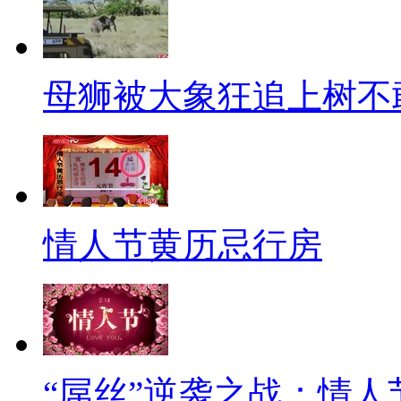
心你也可以省了！
好吧，说到这传统情人节礼物
如：“温暖牌围巾”表示我永远爱
母狮被大象狂追上树不
永远属于我的；“镜子”表示勿忘
是最受人们欢迎的情人节礼物；
送“相册”象征着永远珍藏你和我
子。
情人节黄历忌行房
这些礼物都是传统的情人节礼
可挑剔的，可年年这么送也不免
礼物清单。
“屌丝”逆袭之战：情人
比如：内裤棒棒糖。当满大街