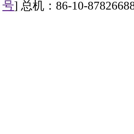
号
] 总机：86-10-8782668
便开发出色情电话服务满足客户
用户相互利用，互为利益。手机
进行电话交谈，而运营商就乐于
【英宠物狗身高1米仍在长或
英国埃塞克斯郡的一只名为弗
88英寸，被誉为英国最高的狗。
大，有望创造新的吉尼斯世界纪
【印度画家舌尖舔蘸颜料作
35岁的Ani K来自印度西
具既不是画笔，也不是画刷，而