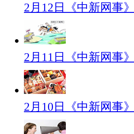
炼这几公鸡显得身强力壮，英姿
2月12日《中新网事
才了！
【甘蔗西施】
近日，四川自贡网友发帖称，
2月11日《中新网事
片。图中的女子身材高挑、长相
球。女孩的母亲说，女儿每年春
到发到网上...
【老鼠投降】
2月10日《中新网事
俗话说“过街老鼠人人喊打”
后，竟冷静地站了起来，举起双