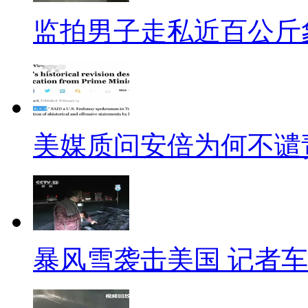
监拍男子走私近百公斤
【99朵红玫瑰今年开价上千
“今年是近十年来花价最贵的
花价主要是受了云南大雪的影响
响，张老板说，八大禁令后单位
美媒质问安倍为何不谴
一。呱呱特别不明白：到底是T
瑰、巧克力了！乍暖还寒的这个
乎乎的大腰子或者烤面筋就着西
【10万美元的情人节晚宴】
暴风雪袭击美国 记者
好吧，我承认我的想法很屌丝
叫真正的”作”！英国奢侈品零