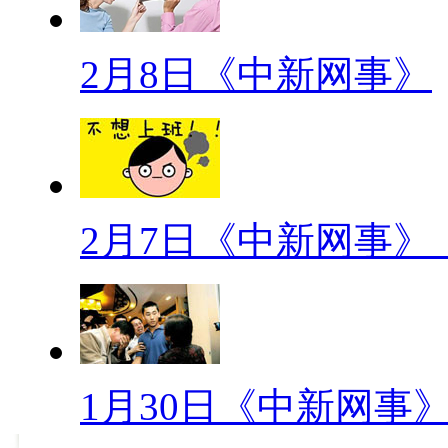
【佛系男子】
2月8日《中新网事》
佛系男子是指：外表普普通通
兴趣爱好是第一位的，事情都想
不想在上面费神，也不要什么女
觉累。
2月7日《中新网事
【0213网事观察】
“屌丝”逆袭之战：情人节送
【口播】熬过了春节回家被逼
接下来的情人节又是个难关。有
1月30日《中新网事
14号名正言顺的过节了。只不