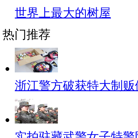
世界上最大的树屋
前任刀架也是个不错的选择，
向现任表示衷心，你别说，还真
热门推荐
薰衣草小熊也是深受女孩子的
为什么？问问女友大姨妈你就知
【口播】情人节快来了，光棍
苦恼。刚才给大家推荐那么多，
浙江警方破获特大制贩
教大家一个绝招，一般人我可不
礼物了，要她猜，然后你就知道
【呱呱来吐槽】
实拍驻藏武警女子特警