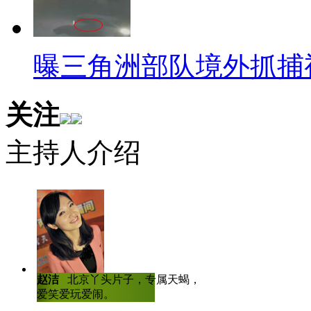
餐，由英国米其林星级饭店颠勺儿的厨
侣们烹饪，八道菜品的价格需要6
曝三角洲部队境外抓捕
高？来看一看这八道菜是什么：白鱼
(1630.60美元)、食用金叶(3261
关注
水晶竹盐(3261.20美元)。看
主持人介绍
吗？”的想法的槽友们请自动默念
【被困厕所的运动员又被困
做人呐，最重要的是开心，遇
Johnny Quinn一刻也闲不
赵洁
北京丫头片子，专属天蝎，爱哭
陈虎龙
中国传
无奈只能撞破厕所门。近日，他
爱笑爱玩爱闹。
士，曾任深圳大
人比赛全国八强