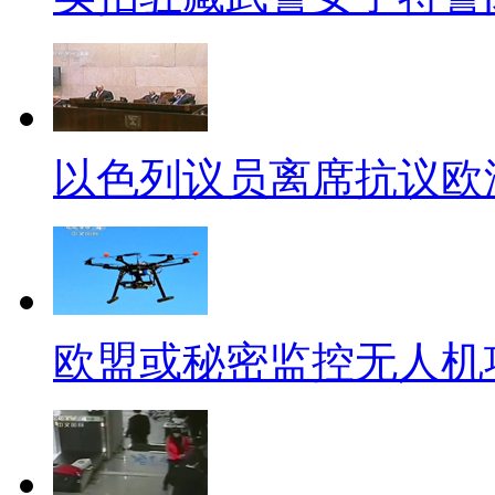
【解说】
我曾在四十度的高温下扬言，
我被冻成狗，我才明白太美的承
儿”、”时间都去哪儿了”，呱呱
以色列议员离席抗议欧
拾秋裤吗？
【情人节黄历忌行房】
听说最近大家都在为情人节到
欧盟或秘密监控无人机
而纠结。呱呱感到羡慕嫉妒恨。
了。正月十五也就是情人节当天
还纠结吗？乖乖在家吃元宵吧。
偷吃禁果，呱呱只能说，后果自