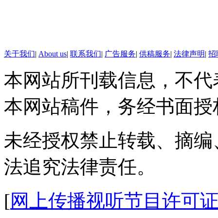
【口播】忙忙忙，地球很忙。
又有哪些新鲜事发生，一起来看
【母狮被大象狂追上树不敢
关于我们
|
About us
|
联系我们
|
广告服务
|
供稿服务
|
法律声明
|
招
母狮猎食时凶猛无比，但面对
本网站所刊载信息，不代
得胆小如鼠！非洲坦桑尼亚就上
本网站稿件，务经书面授
大象狂追，情急之下爬上树顶不
未经授权禁止转载、摘编
。
法追究法律责任。
【色情电话接线员的百态人
俄罗斯“大图网”近日刊登了
[
网上传播视听节目许可证（0
服务员的照片。在电话通讯发展