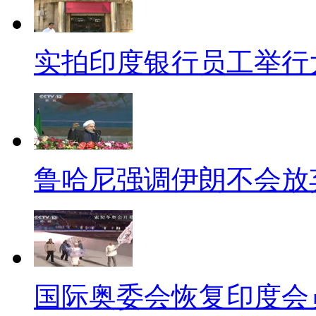
【工资太低年轻人易患高血
美国一所大学通过三年研究发现
实拍印度银行员工举行
的工薪阶层中，工资较低的人更
如工资翻倍，这群人患高血压的
病根儿啊，可怜我吃素好几年。
【老翁狂买保健品和老伴分
鲁哈尼强调伊朗不会放
所以说有病不要盲目治疗。84
个春节分了手。导致分手的祸首
30万元。女儿说，帮父亲搬东西
国际奥委会恢复印度会
多过期的，大约扔了5万元。剩