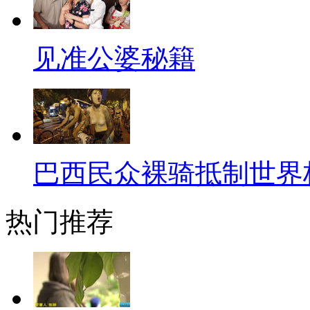
分钟而已啊！
再来看看色情产业规模吧。在
见准公婆秘籍
下，全球可以统计到的16个国家的
年前后，诺基亚的市值也不过才1
谈到色情业，大家肯定会想到公
巴西民众裸骑抵制世界
数据却显示，真正的色情业大国
容消费为274亿美元排名第一，韩
热门推荐
情内容消费才199.8亿美元。
这样的数据国人怎么能接受的
果就完全不一样了。热血的韩国思