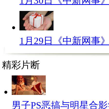
1月30日《中新网事
还能用铅笔标上洋流方向，哪里
【0212网事观察】
涨姿势：不为人知的“色情经
1月29日《中新网事
【口播】这两天早上醒来，微
油、东莞不哭。搞得我还以为东
在亚洲传统道德约束下，人们难接
精彩片断
色情品彻底解禁后，犯罪率下降
展，甚至还有一个专门的名词，叫
济”到底是什么经济呢？一起来
男子PS恶搞与明星合
【解说】