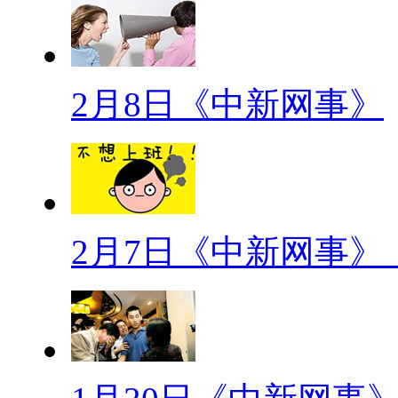
读“奇”)厍(音shè读“社”)殳(音shū
仉(音zhǎng读“掌”)。
2月8日《中新网事》
【屏奴】
据报道，2013年全球共有18
天查看150次手机。换言之，除
一次手机。截至2013年底，中
2月7日《中新网事
机？
【考试神器】
近日有网友调侃，高中每次地
面有完整的世界地图，还有一条