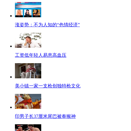
涨姿势：不为人知的“色情经济”
工资低年轻人易患高血压
美小镇一家一支枪创独特枪文化
印男子长37厘米尾巴被奉猴神