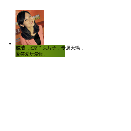
时突发发现，申购示范单上，姓
字。“这不是在骂人吗？”赵先
示，将立即整改，查明原由后对
皮了。
赵洁
北京丫头片子，专属天蝎，爱哭
陈虎龙
中国传
【北京辟谣5元地铁】
爱笑爱玩爱闹。
士，曾任深圳大
人比赛全国八强
最近听小道消息说,北京地铁票
内5元,之后里程每增加5公里加1
为现行票价翻一倍。北京交通委
成,但最终方案尚未确定。呱呱
呢？还是逼我辞职呢？本来上班
钱上班了吧？