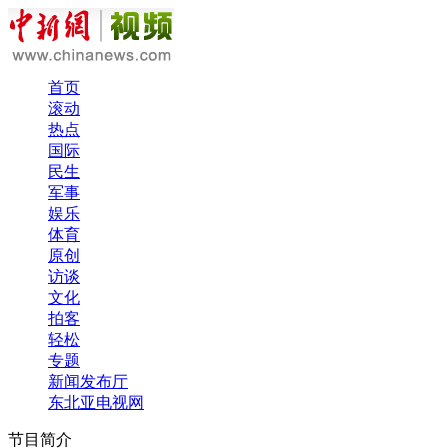
首页
滚动
热点
国际
民生
军事
娱乐
体育
原创
访谈
文化
拍客
轻松
专题
新闻发布厅
东北亚电视网
节目简介