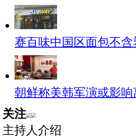
的老头老太太越来越不省心了，
了。
【女子遭强奸反与对方恋爱
赛百味中国区面包不含
上当其实不分年龄。去年，深
遭到朋友强奸，事后这个朋友每
景女士与前男友分手，与该男子
孕，所谓的“男朋友”却不知所
朝鲜称美韩军演或影响
意寻求刺激吗？
关注
【公交卡办理以王八为示范
吃亏也就算了，最怕是吃哑巴
主持人介绍