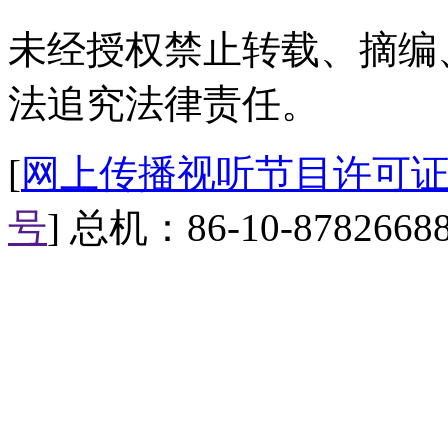
【印男子长37厘米尾巴被奉
未经授权禁止转载、摘编
印度男子“尚德尔•奥拉翁”长有
法追究法律责任。
度教猴神“哈努曼”的化身，受到
[
网上传播视听节目许可证（0
一条真正的尾巴，而是一撮毛发
该缺陷不仅会导致背部长出一撮
号
] 总机：86-10-8782668
这是很常见的先天性缺陷，一般
童。而“奥拉翁”所患的骨裂被称
【英最差拳击手连输50场比
英国拳击手“罗宾•迪肯”在20
现”的胜利，在接下里的8年里，