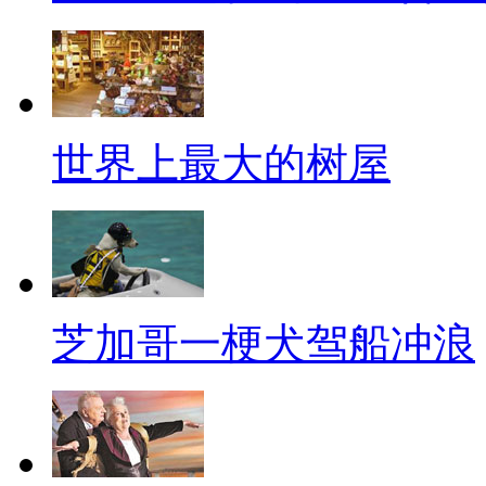
说起“色情”这两个字，在中
地上踩上两脚，再骂它几句。要
人喊打，这确实不符合中国人的
世界上最大的树屋
过美人关！这其实也很好理解，
的基因之中，没有“性”人类怎么
性也！”
在当今社会，要说色情最泛滥
芝加哥一梗犬驾船冲浪
情内容最好的传播途径。据调查
网的海量下载内容中有35%是
扬扬的儿童上网防护软件“绿坝”
击几下，各种美女露大腿、露大