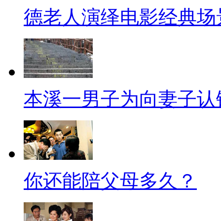
德老人演绎电影经典场
找点色情的东西还真不是什么难
世界上最大的色情网站有多大
色情网站流量比优酷和BBC更高
量排名中，41名和51名都是顶
本溪一男子为向妻子认
而色情网站流量之所以这么大
强。在3亿美国人中，差不多40
也就是说，每七个美国人中就有
好者都是男同胞，这其中有三分
你还能陪父母多久？
据调查，用户在色情网站上平
时间短吗？要知道GOOGLE+用户