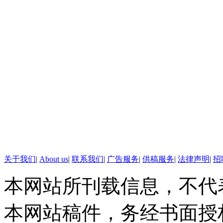
【地球】
【口播】忙忙忙，地球很忙。
又有哪些新鲜事发生，一起来看
【美小镇一家一支枪创独特
在美国的佐治亚州有一个名为
拥有一把枪和一些弹药而闻名全美
制定了一条"枪支管理法"，其
关于我们
|
About us
|
联系我们
|
广告服务
|
供稿服务
|
法律声明
|
招
定。据说这条法律就是为了和“伊
本网站所刊载信息，不代
小镇叫板。因为这个小镇在198
本网站稿件，务经书面授
率。