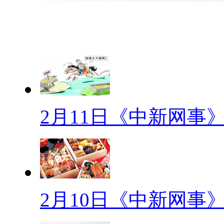
【重要数】
人民币为何只有1、2、5、10
数”和“非重要数”两种，1、2、
少的加减组成另一些数。如1+2=3
数用“非重要数”代替，那将出
2月11日《中新网事
现象。
【最难认十个汉字姓氏】
近日，中国最难认十个汉字姓
但汉字难认，而且各姓的人数也极
2月10日《中新网事
读“达”)、缑(音gōu读“沟”)佴(音nà