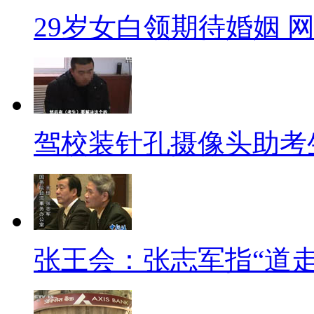
排名第一，中国人才仅仅消费了2
29岁女白领期待婚姻 
【口播】食色性也，在国人传
受色情内容合法化带来的道德冲
色情合法化在经过了一个短暂的
产品产生了厌恶感。要是这样说
驾校装针孔摄像头助考
的前列啊！
【呱呱来吐槽】
【解说】
张王会：张志军指“道
呱呱这两年体检总被医生警告
吃素，直到我看到了下面的新闻