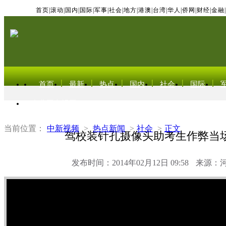
首页
|
滚动
|
国内
|
国际
|
军事
|
社会
|
地方
|
港澳
|
台湾
|
华人
|
侨网
|
财经
|
金融
|
首页
最新
热点
国内
社会
国际
东北亚电视网
当前位置：
中新视频
>
热点新闻
>
社会
>
正文
驾校装针孔摄像头助考生作弊当
发布时间：2014年02月12日 09:58
来源：