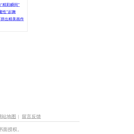
“精彩瞬间”
魔性”起舞
石拼出精美画作
网站地图
|
留言反馈
书面授权。