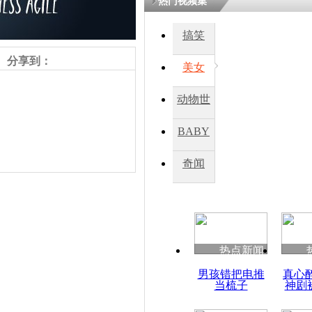
热门视频集
熷悎浣� 
瘑灞€
搞笑
分享到：
美女
娉板浗閫€
笂灏嗭細姝�
动物世
忓彈瀹炴垬
鍚稿紩澶氬
界
ㄤ笘鐣岃
BABY
秀
奇闻
朝鲜称美韩
离散家属团
责任编辑：【
杜海涛
】
热点新闻
男孩错把电推
真心
当梳子
神剧