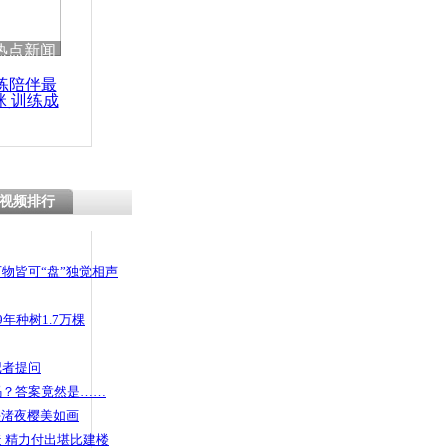
热点新闻
练陪伴最
咪 训练成
功瘦身
视频排行
物皆可“盘”独觉相声
年种树1.7万棵
记者提问
码？答案竟然是……
头渚夜樱美如画
 精力付出堪比建楼