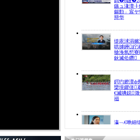
鍧�6鏈�2
鏃ュ湪澶╂
鍚勯」宸ヤ
辩华
缇庡浗涓嬪
哄摢鑸紵
獊浼氬惁寮
鈥滅伀鑽
鍔犳嬁澶ф
欒垷鑺傞
€滅唺鐚
禌
瀛﹁€咃細
€间笢鍗椾
解€滆劚閽
姪鎺ㄤ腑鍥