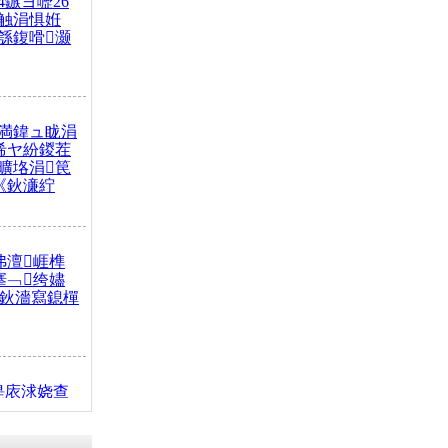
4鏃ヨ嚦26
触涓惧姙
綔鍑嗗灏
満鍏ュ眬涓
浠ヤ紛鍐茬
曠垎涓笢
《鈥濓紵
弗澶崕榫
搴﹁绔嬧
澂鈥濇寫鎴樿
缇庡浗娆查
簹涓庝腑鍥
┾€濓紝鍙嶅
解€斾笢鐩