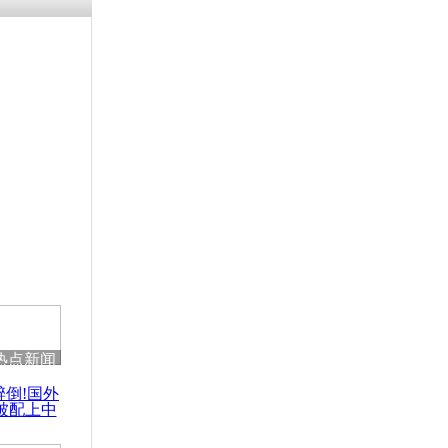
涓ㄥ浗闄呰
褰圭┖鍐涗
-10CE缁
妫€楠岋紝
浗鍏虫敞涓
军演或影响
聚
热点新闻
醉倒!国外
被配上中
国民乐