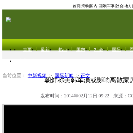
首页
|
滚动
|
国内
|
国际
|
军事
|
社会
|
地方
|
首页
最新
热点
国内
社会
国际
东北亚电视网
当前位置：
中新视频
>
国际新闻
>
正文
朝鲜称美韩军演或影响离散家
发布时间：2014年02月12日 09:22
来源：C