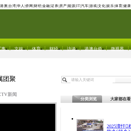
港澳
|
台湾
|
华人
|
侨网
|
财经
|
金融
|
证券
|
房产
|
能源
|
IT
|
汽车
|
游戏
|
文化
|
娱乐
|
体育
|
健康
军事
文娱
体育
财经
访谈
港澳台侨
微视界
属团聚
CTV新闻
分类浏览
大家都在看
2025澶忓