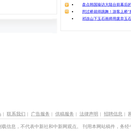
盘点韩国瑜访大陆台前幕后的
想过桥就得跳舞！游客上桥“
祁连山下玉石画师用废弃玉
s
|
联系我们
|
广告服务
|
供稿服务
|
法律声明
|
招聘信息
|
刊载信息，不代表中新社和中新网观点。 刊用本网站稿件，务经