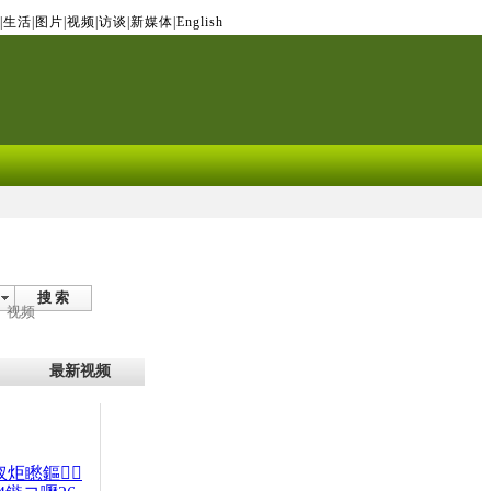
|
生活
|
图片
|
视频
|
访谈
|
新媒体
|
English
搜 索
视频
最新视频
杈炬矁鏂