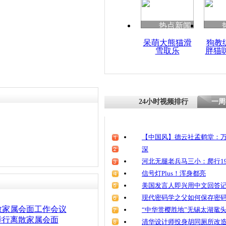
热点新闻
呆萌大熊猫滑
狗教
雪取乐
胖猫
24小时视频排行
一周
【中国风】德云社孟鹤堂：万
深
河北无腿老兵马三小：爬行19
信号灯Plus！浑身都亮
美国发言人即兴用中文回答
现代密码学之父如何保存密
散家属会面工作会议
“中华赏樱胜地”无锡太湖鼋
举行离散家属会面
清华设计师投身胡同厕所改造