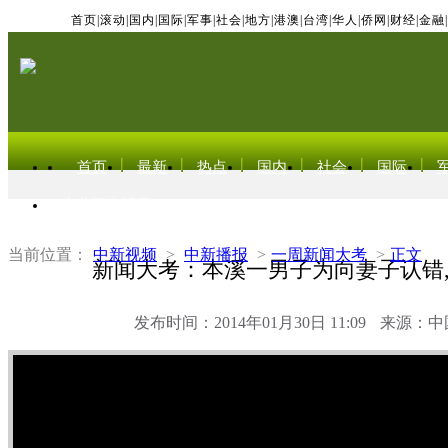
首页
|
滚动
|
国内
|
国际
|
军事
|
社会
|
地方
|
港澳
|
台湾
|
华人
|
侨网
|
财经
|
金融
|
首页
最新
热点
国内
社会
国际
东北亚电视网
当前位置：
中新视频
>
中新播报
>
一周新闻大考
>
正文
新闻大考：本溪一男子为向妻子认错
发布时间：2014年01月30日 11:09
来源：中