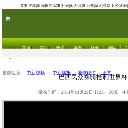
首页
|
滚动
|
国内
|
国际
|
军事
|
社会
|
地方
|
港澳
|
台湾
|
华人
|
侨网
|
财经
|
金融
|
首页
最新
热点
国内
社会
国际
东北亚电视网
当前位置：
中新视频
>
中新播报
>
地球很忙
>
正文
巴西民众裸骑抵制世界杯
发布时间：2014年01月29日 11:56
来源：中