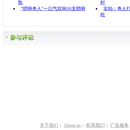
熟
时
"唢呐奇人"一口气吹响16支唢呐
实拍：奇人
吃
关于我们
|
About us
|
联系我们
|
广告服务