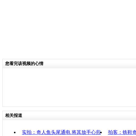
关键词：
分类名称：
中新播报
责任
您看完该视频的心情
相关报道
实拍：奇人鱼头尾通电 将其放手心煎
拍客：铁鞋