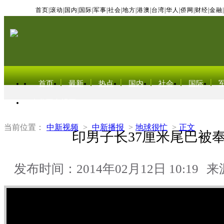
首页
|
滚动
|
国内
|
国际
|
军事
|
社会
|
地方
|
港澳
|
台湾
|
华人
|
侨网
|
财经
|
金融
|
首页
最新
热点
国内
社会
国际
东北亚电视网
当前位置：
中新视频
>
中新播报
>
地球很忙
>
正文
印男子长37厘米尾巴被
发布时间：2014年02月12日 10:19
来